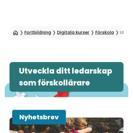
Hoppa
till
Fortbildning
Digitala kurser
Förskola
Utveck
sidinnehåll
Nyhetsbrev