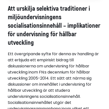
Författare
Att urskilja selektiva traditioner i
Per Sund
Handledare
miljöundervisningens
Professor Per-Olof Wickman, Stockholms
socialisationsinnehåll – implikationer
universitet
Opponent
för undervisning för hållbar
Professor Bjarne Bruun Jensen, Denmarks
utveckling
pedagogiske Universitetsskole, Danmark
Disputerat vid
MdH – Mälardalens högskola
Ett övergripande syfte för denna av handling är
Disputationsdag
att erbjuda ett empiriskt bidrag till
2008-10-17
diskussionerna om undervisning för hållbar
Titel (se)
utveckling inom FN:s decennium för hållbar
Att urskilja selektiva traditioner i
utveckling 2005-2014. Ett sätt att närma sig
miljöundervisningens socialisationsinnehåll –
diskussioner om innehållet i undervisning för
implikationer för undervisning för hållbar
hållbar utveckling är att studera
utveckling
undervisningens socialisationsinnehåll.
Titel (eng)
Socialisationsinnehållet utgör det
Discerning selective traditions in the socialization
undervisningssammanhang inom vilket ett