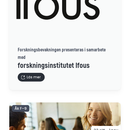
Forskningsbevakningen presenteras i samarbete
med
forskningsinstitutet Ifous
Läs mer
Åk F–9