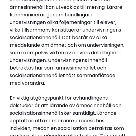
content of environmental education implications
ämnesinnehåll kan utvecklas till mening. Lärare
for education for sustainable development
kommunicerar genom handlingar i
Institution
Akademin för hållbar samhälls- och
undervisningen olika följemeningar till elever,
teknikutveckling
vilka tillsammans konstituerar undervisningens
socialisationsinnehåll. Det består av olika
Relaterade länkar
meddelande om ämnet och om undervisningen,
som exempelvis vikten av elevers delaktighet i
Läs pressmeddelande (MdH)
undervisningen. Undervisningens innehåll
Läs Skolportens intervju med Per Sund
betraktas här som ämnesinnehållet och
Läs hela avhandlingen (pdf)
socialisationsinnehållet tätt sammanflätade
med varandra.
En viktig utgångspunkt för avhandlingens
delstudier är att lärande av ämnesinnehåll och
socialisationsinnehåll sker samtidigt. Lärande
uppfattas ofta som en inre process hos
individen, medan en socialisation betraktas som
en slags yttre påverkan eller fostran. Genom att