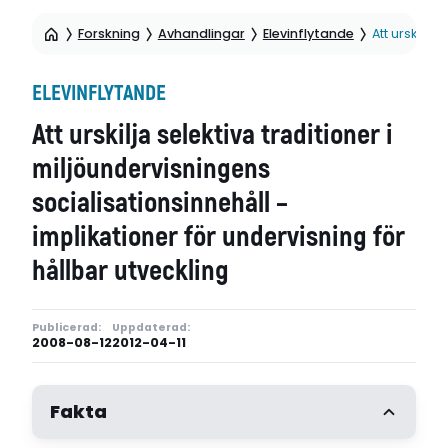
Forskning
Avhandlingar
Elevinflytande
Att urskilja
ELEVINFLYTANDE
Att urskilja selektiva traditioner i
miljöundervisningens
socialisationsinnehåll –
implikationer för undervisning för
hållbar utveckling
Publicerad:
Uppdaterad:
2008-08-12
2012-04-11
Fakta