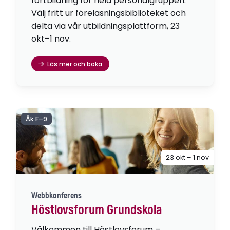
fortbildning för hela personalgruppen.
Välj fritt ur föreläsningsbiblioteket och
delta via vår utbildningsplattform, 23
okt–1 nov.
Läs mer och boka
Åk F–9
23 okt – 1 nov
Webbkonferens
Höstlovsforum Grundskola
Välkommen till Höstlovsforum –