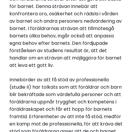
Hela avhandlingen
för barnet. Denna strävan innebär att
konfrontera oro, osäkerhet och rädsla i vården
av barnet och andra personers nedvärdering av
barnet. I föräldrarnas strävan att tillmötesgå
barnets olika behov, ingår också att anpassa
egna behov efter barnets. Den fördjupade
förståelsen av studiens resultat är, att det
handlar om en strävan att möjliggöra för barnet
att leva ett gott liv.
Innebörder av att få stöd av professionella
(studie II) har tolkats som att föräldrar och barn
blir bekräftade som värdefulla personer och att
föräldrarna uppnår trygghet och kompetens i
föräldraskapet och får ett hopp för barnets
framtid. Erfarenheter av att inte få stöd, medför
en kamp mot de professionella, för att kräva det
stöd som föräldrarna anser att de och barnet