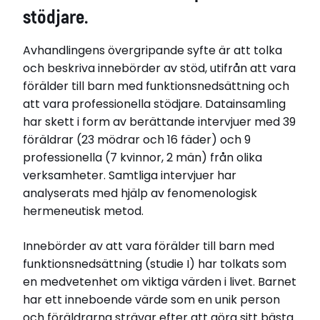
Opponent
stödjare.
Venke Sörlie, Inst for sykepleievitenskap,
Universitetet i Oslo
Avhandlingens övergripande syfte är att tolka
Disputerat vid
och beskriva innebörder av stöd, utifrån att vara
UmU – Umeå universitet
förälder till barn med funktionsnedsättning och
Disputationsdag
att vara professionella stödjare. Datainsamling
2006-01-13
har skett i form av berättande intervjuer med 39
Titel (se)
föräldrar (23 mödrar och 16 fäder) och 9
Att vara förälder till barn med
funktionsnedsättning: erfarenheter av stöd och
professionella (7 kvinnor, 2 män) från olika
av att vara professionell stödjare.
verksamheter. Samtliga intervjuer har
Institution
analyserats med hjälp av fenomenologisk
Institutionen för omvårdnad
hermeneutisk metod.
Forskningsmiljö
UmU – Umeå universitet
Innebörder av att vara förälder till barn med
funktionsnedsättning (studie I) har tolkats som
Relaterade länkar
en medvetenhet om viktiga värden i livet. Barnet
har ett inneboende värde som en unik person
Pressmeddelande (Umu)
och föräldrarna strävar efter att göra sitt bästa