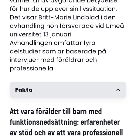
vänner är av avgörande betydelse
för hur de upplever sin livssituation.
Det visar Britt-Marie Lindblad i den
avhandling hon försvarade vid Umeå
universitet 13 januari.
Avhandlingen omfattar fyra
delstudier som är baserade på
intervjuer med föräldrar och
professionella.
Fakta
Författare
Att vara förälder till barn med
Britt-Marie Lindblad
Handledare
funktionsnedsättning: erfarenheter
PO Sandman (huvudhandledare), Birgit
av stöd och av att vara professionell
Rasmussen (bihandledare)