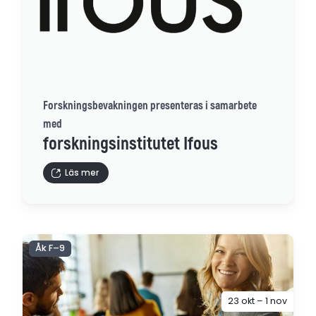
Forskningsbevakningen presenteras i samarbete
med
forskningsinstitutet Ifous
Läs mer
Åk F–9
23 okt – 1 nov