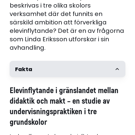
beskrivas i tre olika skolors
verksamhet där det funnits en
särskild ambition att förverkliga
elevinflytande? Det är en av frågorna
som Linda Eriksson utforskar i sin
avhandling.
Fakta
Författare
Elevinflytande i gränslandet mellan
Linda Eriksson
Handledare
didaktik och makt – en studie av
Professor Christina Segerholm, Umeå universitet
undervisningspraktiken i tre
Göran Bostedt, Mittuniversitetet
Opponent
grundskolor
Marianne Dovermark, Göteborgs universitet
Disputerat vid