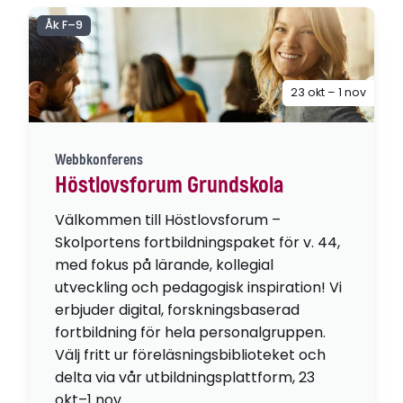
Åk F–9
23 okt – 1 nov
Webbkonferens
Höstlovsforum Grundskola
Välkommen till Höstlovsforum –
Skolportens fortbildningspaket för v. 44,
med fokus på lärande, kollegial
utveckling och pedagogisk inspiration! Vi
erbjuder digital, forskningsbaserad
fortbildning för hela personalgruppen.
Välj fritt ur föreläsningsbiblioteket och
delta via vår utbildningsplattform, 23
okt–1 nov.