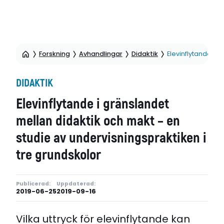
Hoppa
till
Forskning
Avhandlingar
Didaktik
Elevinflytande i 
sidinnehåll
DIDAKTIK
Elevinflytande i gränslandet
mellan didaktik och makt – en
studie av undervisningspraktiken i
tre grundskolor
Publicerad:
Uppdaterad:
2019-06-25
2019-09-16
Vilka uttryck för elevinflytande kan