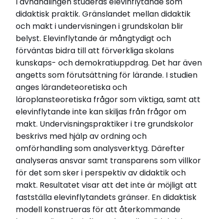
I avhandlingen studeras elevinflytande som
Mittuniversitetet
didaktisk praktik. Gränslandet mellan didaktik
Disputationsdag
och makt i undervisningen i grundskolan blir
2019-08-30
belyst. Elevinflytande är mångtydigt och
Titel (se)
förväntas bidra till att förverkliga skolans
Elevinflytande i gränslandet mellan didaktik och
kunskaps- och demokratiuppdrag. Det har även
makt – en studie av undervisningspraktiken i tre
grundskolor
angetts som förutsättning för lärande. I studien
Institution
anges lärandeteoretiska och
Institutionen för utbildningsvetenskap
läroplansteoretiska frågor som viktiga, samt att
elevinflytande inte kan skiljas från frågor om
Relaterade länkar
makt. Undervisningspraktiker i tre grundskolor
beskrivs med hjälp av ordning och
Läs Skolportens intervju med Linda Eriksson
omförhandling som analysverktyg. Därefter
Läs hela avhandlingen (pdf)
analyseras ansvar samt transparens som villkor
för det som sker i perspektiv av didaktik och
makt. Resultatet visar att det inte är möjligt att
fastställa elevinflytandets gränser. En didaktisk
modell konstrueras för att återkommande