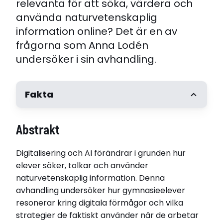
relevanta för att söka, värdera och
använda naturvetenskaplig
information online? Det är en av
frågorna som Anna Lodén
undersöker i sin avhandling.
Fakta
Författare
Abstrakt
Anna Lodén
Handledare
Digitalisering och AI förändrar i grunden hur
Docent Johanna Lönngren, Umeå universitet.
Professor Christina Ottander, Umeå universitet
elever söker, tolkar och använder
Opponent
naturvetenskaplig information. Denna
Professor Jonas Hallström, Linköpings universitet,
avhandling undersöker hur gymnasieelever
Linköping
resonerar kring digitala förmågor och vilka
Disputerat vid
strategier de faktiskt använder när de arbetar
Umeå universitet