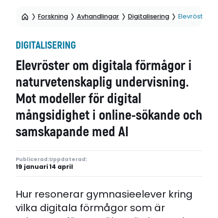
Forskning
Avhandlingar
Digitalisering
Elevröster o
DIGITALISERING
Elevröster om digitala förmågor i
naturvetenskaplig undervisning.
Mot modeller för digital
mångsidighet i online-sökande och
samskapande med AI
Publicerad:
Uppdaterad:
19 januari
14 april
Hur resonerar gymnasieelever kring
vilka digitala förmågor som är