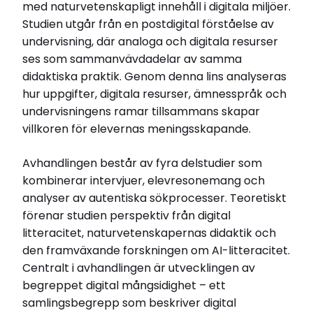
med naturvetenskapligt innehåll i digitala miljöer.
Disputationsdag
Studien utgår från en postdigital förståelse av
2026-01-09
undervisning, där analoga och digitala resurser
Institution
ses som sammanvävdadelar av samma
Institutionen för naturvetenskapernas och
didaktiska praktik. Genom denna lins analyseras
matematikens didaktik
hur uppgifter, digitala resurser, ämnesspråk och
undervisningens ramar tillsammans skapar
Relaterade länkar
villkoren för elevernas meningsskapande.
Läs intervjun här
Läs avhandlingen (pdf)
Avhandlingen består av fyra delstudier som
kombinerar intervjuer, elevresonemang och
analyser av autentiska sökprocesser. Teoretiskt
förenar studien perspektiv från digital
litteracitet, naturvetenskapernas didaktik och
den framväxande forskningen om AI-litteracitet.
Centralt i avhandlingen är utvecklingen av
begreppet digital mångsidighet – ett
samlingsbegrepp som beskriver digital