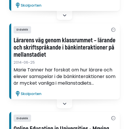
kan underlättas inom en lärarledd
Skolporten
spelbaserad träningsmiljö.
Didaktik
Lärarens väg genom klassrummet – lärande
och skriftspråkande i bänkinteraktioner på
mellanstadiet
2014-06-25
Marie Tanner har forskat om hur lärare och
elever samspelar i de bänkinteraktioner som
är mycket vanliga i mellanstadiets
undervisning.
Skolporten
Didaktik
Online Education in Universities - Moving