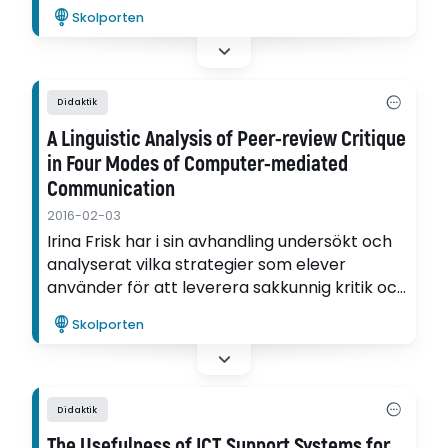
kring gymnasieelevers erfarenheter av
Skolporten
lärande i en virtuell lärmiljö.
Didaktik
A Linguistic Analysis of Peer-review Critique
in Four Modes of Computer-mediated
Communication
2016-02-03
Irina Frisk har i sin avhandling undersökt och
analyserat vilka strategier som elever
använder för att leverera sakkunnig kritik och
feedback på varandras insatser genom
Skolporten
datormedierad kommunikation under en
engelsk A-kurs online på universitetet.
Didaktik
The Usefulness of ICT Support Systems for