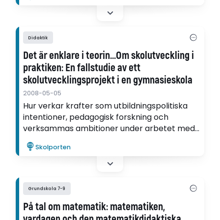
om motivationen skiljer sig åt beroende på
om man har klientrelaterat arbete eller inte.
Didaktik
Det är enklare i teorin...Om skolutveckling i
praktiken: En fallstudie av ett
skolutvecklingsprojekt i en gymnasieskola
2008-05-05
Hur verkar krafter som utbildningspolitiska
intentioner, pedagogisk forskning och
verksammas ambitioner under arbetet med
ett skolutvecklingsprojekt i en
Skolporten
gymnasieskola? Det undersöker Inger von
Schantz Lundgren i studien "Det är enklare i
teorin...".
Grundskola 7-9
På tal om matematik: matematiken,
vardagen och den matematikdidaktiska