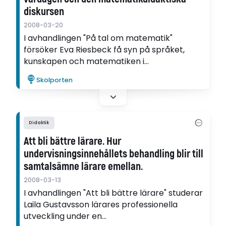
diskursen
2008-03-20
I avhandlingen "På tal om matematik"
försöker Eva Riesbeck få syn på språket,
kunskapen och matematiken i
matematikundervisningen. Det gör hon bland
Skolporten
annat genom att studera lärares och elevers
samtal i ett matematikklassrum.
Didaktik
Att bli bättre lärare. Hur
undervisningsinnehållets behandling blir till
samtalsämne lärare emellan.
2008-03-13
I avhandlingen "Att bli bättre lärare" studerar
Laila Gustavsson lärares professionella
utveckling under en