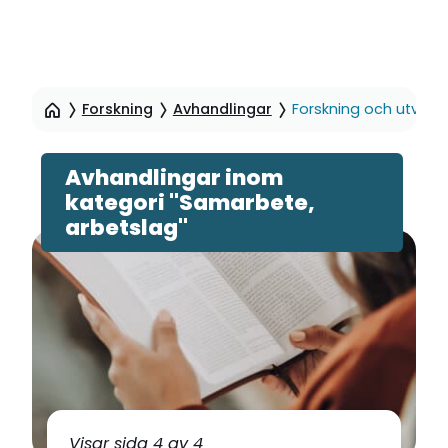
Hoppa
till
Forskning
Avhandlingar
Forskning och utveckl
sidinnehåll
Avhandlingar inom
kategori "Samarbete,
arbetslag"
Visar sida 4 av 4