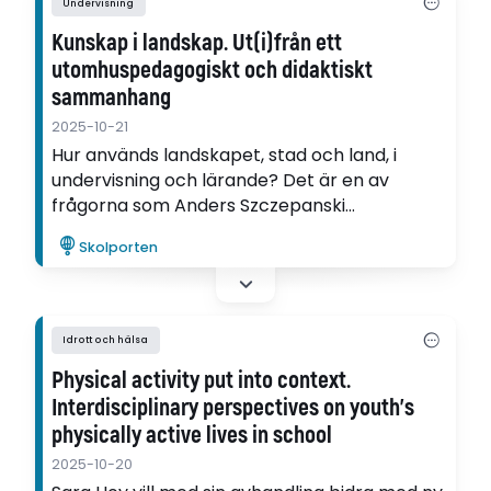
Undervisning
Kunskap i landskap. Ut(i)från ett
utomhuspedagogiskt och didaktiskt
sammanhang
2025-10-21
Hur används landskapet, stad och land, i
undervisning och lärande? Det är en av
frågorna som Anders Szczepanski
undersöker i sin avhandling om
Skolporten
utomhuspedagogik.
Idrott och hälsa
Physical activity put into context.
Interdisciplinary perspectives on youth’s
physically active lives in school
2025-10-20