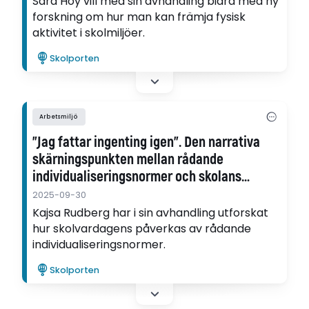
Sara Hoy vill med sin avhandling bidra med ny
forskning om hur man kan främja fysisk
aktivitet i skolmiljöer.
Skolporten
Arbetsmiljö
”Jag fattar ingenting igen”. Den narrativa
skär­nings­punkten mellan rådande
individualise­rings­normer och skolans
centrala uppdrag
2025-09-30
Kajsa Rudberg har i sin avhandling utforskat
hur skolvardagens påverkas av rådande
individualiseringsnormer.
Skolporten