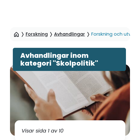
Hoppa
till
Forskning
Avhandlingar
Forskning och utveckli
sidinnehåll
Avhandlingar inom
kategori "Skolpolitik"
Visar sida 1 av 10