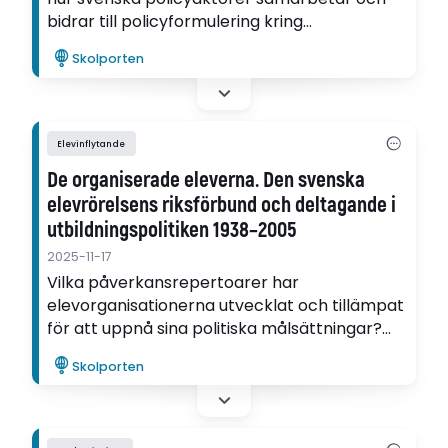
bidrar till policyformulering kring
mångfaldsfrågor i förskolan.
Skolporten
Elevinflytande
De organiserade eleverna. Den svenska
elevrörelsens riksförbund och deltagande i
utbildningspolitiken 1938–2005
2025-11-17
Vilka påverkansrepertoarer har
elevorganisationerna utvecklat och tillämpat
för att uppnå sina politiska målsättningar?
Det är en av frågorna som Victor Johansson
Skolporten
utforskar i sin avhandling.