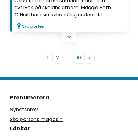
Ökad kriminalitet i samhället har gjort
avtryck på skolans arbete. Maggie Beth
O’Neill har i sin avhandling undersökt
pedagogiska implikationer av denna
Skolporten
utveckling.
1
2
…
10
>
Prenumerera
Nyhetsbrev
Skolportens magasin
Länkar