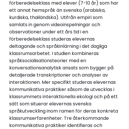
LiU – Linköpings universitet
förberedelseklass med elever (7-10 år) som har
Disputationsdag
ett annat hemspråk än svenska (arabiska,
2006-05-05
kurdiska, thailändska). Utifrån empiri som
Titel (se)
samlats in genom videoinspelningar och
Komma igång. Barns deltagande och språkligt
observationer under ett års tid i en
lärande i en förberedelsklass.
förberedelseklass studeras elevernas
Titel (eng)
deltagande och språkinlärning i det dagliga
Getting started. Children
klassrumsarbetet. I studien kombineras
Institution
språksocialisationsteorier med en
Institutionen för Tema, Tema Barn
konversationsanalytisk ansats som bygger på
detaljerade transkriptioner och analyser av
Relaterade länkar
interaktionen. Mer specifikt studeras elevernas
Läs Skolportens intervju med Asta Cekaite
kommunikativa praktiker såsom de utvecklas i
klassrummets interaktionella ekologi och på ett
Läs hela avhandlingen (pdf)
sätt som situerar elevernas svenska
språkutveckling inom ramen för deras konkreta
klassrumserfarenheter. Tre återkommande
kommunikativa praktiker identifieras och