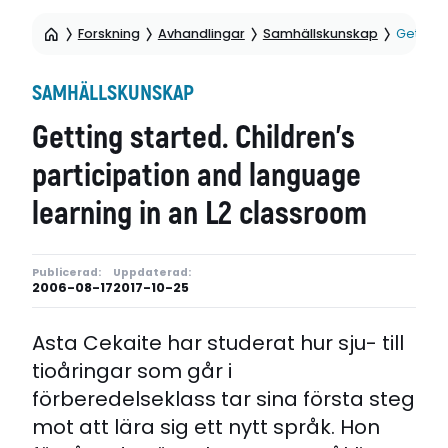
Forskning
Avhandlingar
Samhällskunskap
Getting 
SAMHÄLLSKUNSKAP
Getting started. Children’s
participation and language
learning in an L2 classroom
Publicerad:
Uppdaterad:
2006-08-17
2017-10-25
Asta Cekaite har studerat hur sju- till
tioåringar som går i
förberedelseklass tar sina första steg
mot att lära sig ett nytt språk. Hon