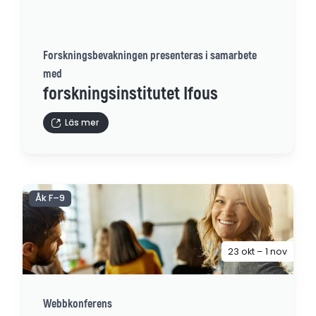
Forskningsbevakningen presenteras i samarbete
med
forskningsinstitutet Ifous
Läs mer
Åk F–9
23 okt – 1 nov
Webbkonferens