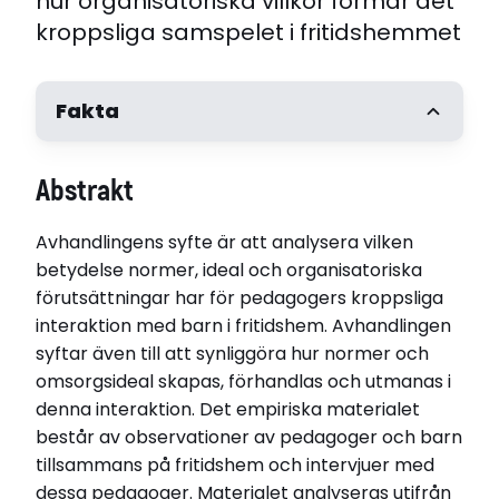
hur organisatoriska villkor formar det
kroppsliga samspelet i fritidshemmet
Fakta
Författare
Abstrakt
Julia Wester
Handledare
Avhandlingens syfte är att analysera vilken
Professor Maria Zackariasson, Södertörns
högskola Docent Elisabeth Wollin, Södertörns
betydelse normer, ideal och organisatoriska
högskola,
förutsättningar har för pedagogers kroppsliga
Opponent
interaktion med barn i fritidshem. Avhandlingen
Erika Lundell, Malmö universitet
syftar även till att synliggöra hur normer och
Disputerat vid
omsorgsideal skapas, förhandlas och utmanas i
Södertörns högskola
denna interaktion. Det empiriska materialet
Disputationsdag
består av observationer av pedagoger och barn
2026-05-29
tillsammans på fritidshem och intervjuer med
Institution
dessa pedagoger. Materialet analyseras utifrån
Institutionen för historia och samtidsstudier