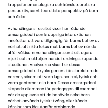
kroppsfenomenologiska och känsloteoretiska
perspektiv, samt teoretiska perspektiv på barn
Relaterade länkar
och ålder.
Läs avhandlingen (pdf)
Avhandlingens resultat visar hur rådande
omsorgsideal i den kroppsliga interaktionen
innefattar att vara tillgänglig för barns behov av
närhet, att rikta fokus mot barns behov när de
utför våldsamma handlingar, samt att agera
mjukt och maktutjämnande i ordningsskapande
situationer. Analyserna visar hur dessa
omsorgsideal uttrycks genom känslorelaterade
normer, såsom att vara lugn, neutral, fysisk och
varm gentemot alla barn. Dessa omsorgsideal
skapade dilemman för pedagoger, till exempel
när de upplevde att de behövde neka barn
närhet, använda fysiskt tvång, eller kände
känslor som låg utanför etablerade