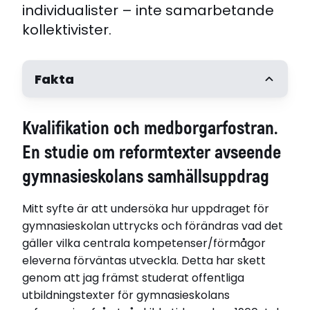
individualister – inte samarbetande
kollektivister.
Fakta
Författare
Kvalifikation och medborgarfostran.
Sten Båth
Handledare
En studie om reformtexter avseende
Professor Mikael Alexandersson
gymnasieskolans samhällsuppdrag
Opponent
Professor Tomas Englund, Örebro universitet
Mitt syfte är att undersöka hur uppdraget för
Disputerat vid
GU – Göteborgs universitet
gymnasieskolan uttrycks och förändras vad det
Disputationsdag
gäller vilka centrala kompetenser/förmågor
2006-05-19
eleverna förväntas utveckla. Detta har skett
Titel (se)
genom att jag främst studerat offentliga
Kvalifikation och medborgarfostran. En studie om
utbildningstexter för gymnasieskolans
reformtexter avseende gymnasieskolans