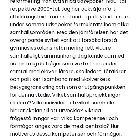
reformering från två skilda tidsepoker; 1960-tal
samhällsuppdrag
respektive 2000-tal. Jag har också jämfört
Titel (eng)
utbildningstexterna med andra policytexter som
Qualification and citizenship education. A study
under samma tidsepoker formulerats inom olika
of reform texts with reference to the social
samhällsområden. Med den jämförelsen har det
mission of hte upper secondary school.
övergripande syftet varit att försöka förstå
Institution
Institutionen för pedagogik och didaktik
gymnasieskolans reformering i ett vidare
Forskningsmiljö
samhälleligt sammanhang. Jag kunde därmed
GU – Göteborgs universitet
närma mig de frågor som växte fram under
samtal med elever, lärare, skolledare, föräldrar
Relaterade länkar
och politiker i samband med Skolverkets
betygsgranskning och som är utgångspunkten
Läs pressmeddelande (GU)
för denna studie: Vilket samhällsprojekt ingår
Beställ avhandlingen här (endast tryckt)
skolan i? Vilka individer och vilket samhälle
Att skapa "goa, kloka och vettiga människor"
bidrar skolan till att utveckla? Viktiga
frågeställningar var: Vilka kompetenser och
förmågor anges vara de mest centrala? Hur
motiveras dessa kompetenser och förmågor,