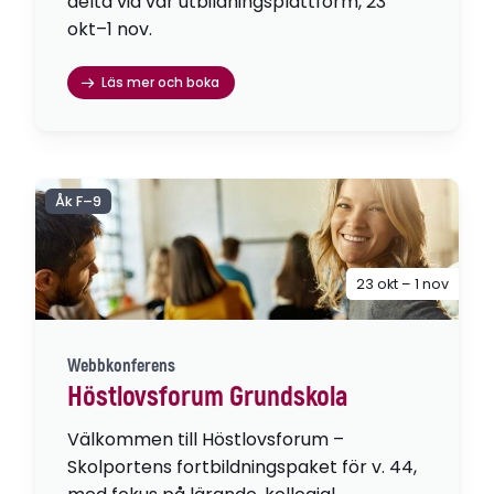
delta via vår utbildningsplattform, 23
okt–1 nov.
Läs mer och boka
Åk F–9
23 okt – 1 nov
Webbkonferens
Höstlovsforum Grundskola
Välkommen till Höstlovsforum –
Skolportens fortbildningspaket för v. 44,