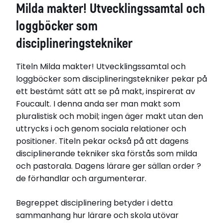
Milda makter! Utvecklingssamtal och
Gunilla Granath
Handledare
loggböcker som
Rita Foss Lindblad
disciplineringstekniker
Opponent
Docent Ulf Ohlsson, Stockholm.
Titeln Milda makter! Utvecklingssamtal och
Disputerat vid
GU – Göteborgs universitet
loggböcker som disciplineringstekniker pekar på
Disputationsdag
ett bestämt sätt att se på makt, inspirerat av
2008-05-23
Foucault. I denna anda ser man makt som
Titel (se)
pluralistisk och mobil; ingen äger makt utan den
Milda makter! Utvecklingssamtal och loggböcker
uttrycks i och genom sociala relationer och
som disciplineringstekniker
positioner. Titeln pekar också på att dagens
Titel (eng)
disciplinerande tekniker ska förstås som milda
Pastoral Powers. Development talks and log
och pastorala. Dagens lärare ger sällan order ?
books as disciplining techniques
de förhandlar och argumenterar.
Institution
Institutionen för för pedagogik och didaktik
Begreppet disciplinering betyder i detta
sammanhang hur lärare och skola utövar
Relaterade länkar