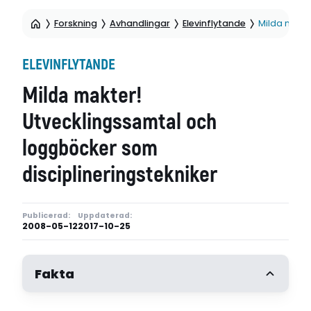
Forskning
Avhandlingar
Elevinflytande
Milda makte
ELEVINFLYTANDE
Milda makter!
Utvecklingssamtal och
loggböcker som
disciplineringstekniker
Publicerad:
Uppdaterad:
2008-05-12
2017-10-25
Fakta
Författare