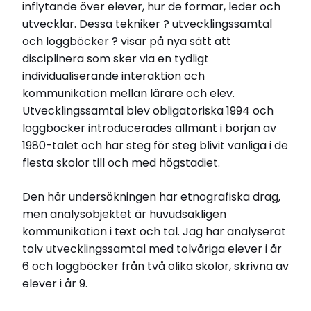
inflytande över elever, hur de formar, leder och
Läs Skolportens intervju med Gunilla Granath
utvecklar. Dessa tekniker ? utvecklingssamtal
Läs hela avhandlingen (pdf)
Läs mer
och loggböcker ? visar på nya sätt att
disciplinera som sker via en tydligt
individualiserande interaktion och
kommunikation mellan lärare och elev.
Utvecklingssamtal blev obligatoriska 1994 och
loggböcker introducerades allmänt i början av
1980-talet och har steg för steg blivit vanliga i de
flesta skolor till och med högstadiet.
Den här undersökningen har etnografiska drag,
men analysobjektet är huvudsakligen
kommunikation i text och tal. Jag har analyserat
tolv utvecklingssamtal med tolvåriga elever i år
6 och loggböcker från två olika skolor, skrivna av
elever i år 9.