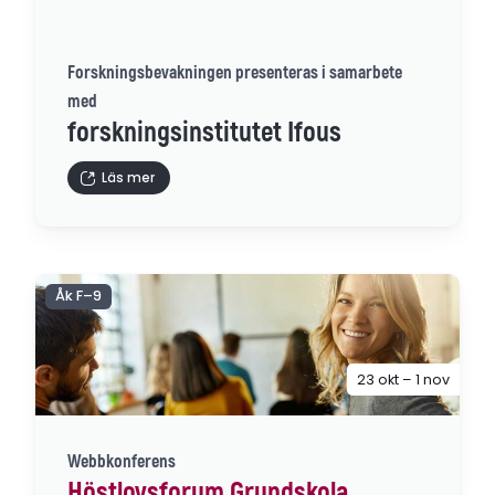
Forskningsbevakningen presenteras i samarbete
med
forskningsinstitutet Ifous
Läs mer
Åk F–9
23 okt – 1 nov
Webbkonferens
Höstlovsforum Grundskola