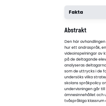
Fakta
Författare
Abstrakt
Rizwan-Ul Huq
Den här avhandlingen u
hur ett andraspråk, e
videoinspelningar av k
Disputerat vid
på de deltagande eleve
Linköpings universite
analyseras deltagarnas
som de uttrycks i de 
undersöks vilka strat
skolans språkpolicy o
Institution
undervisningen går til
Institutionen för b
ämnesinnehållet och ut
tvåspråkiga klassrum 
Relaterade länkar