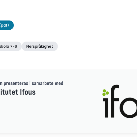
en (pdf)
(pdf)
skola 7-9
Flerspråkighet
n presenteras i samarbete med
itutet Ifous