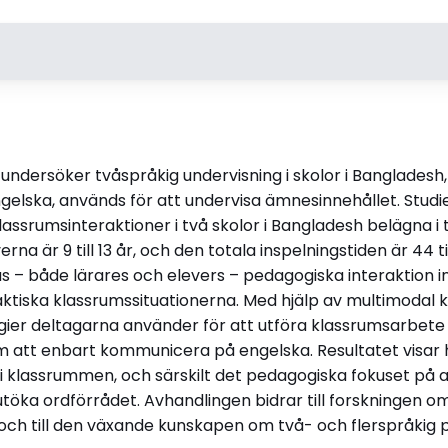
Handledare
Opponen
Profefssor Jakob Cromdal,
Professor 
Linköpings universitet
University,
ndersöker tvåspråkig undervisning i skolor i Bangladesh,
Professor Katarina Eriksson
Turkiet
ngelska, används för att undervisa ämnesinnehållet. Stud
Barajas, Linköpings universitet
lassrumsinteraktioner i två skolor i Bangladesh belägna i 
Disputationsdag
Titel (eng
rna är 9 till 13 år, och den totala inspelningstiden är 44
t
2021-01-22
Monolingual
 – både lärares och elevers – pedagogiska interaktion in s
Interactio
faktiska klassrumssituationerna. Med hjälp av multimodal
Education 
egier deltagarna använder för att utföra klassrumsarbet
m att enbart kommunicera på engelska. Resultatet visar 
l i klassrummen, och särskilt det pedagogiska fokuset på a
eteendevetenskap och lärande
öka ordförrådet. Avhandlingen bidrar till forskningen om 
och till den växande kunskapen om två- och flerspråkig