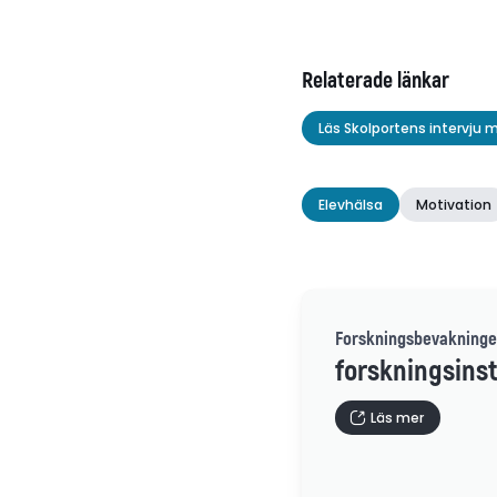
Relaterade länkar
Läs Skolportens intervju m
Elevhälsa
Motivation
Forskningsbevakninge
forskningsinst
Läs mer