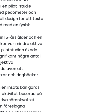
I en pilot-studie
 med pedometer och
l design för att testa
d med en fysisk
ån 15-års ålder och en
ckor var mindre aktiva
 pilotstudien ökade
ignifikant högre antal
jektiva
ade även att
trar och dagböcker
 en insats kan göras
sk aktivitet baserad på
tiva sömnkvalitet.
en föreslagna