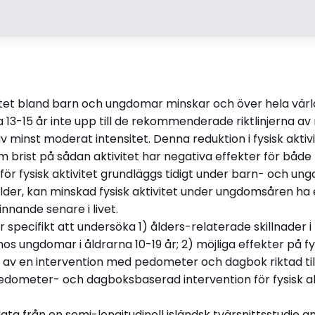
Handledare
Opponen
Professor Alexandra Krettek,
Professor M
Göteborgs universitet
Karolinska 
vitet bland barn och ungdomar minskar och över hela vär
Professor Heiðdís B.
13-15 år inte upp till de rekommenderade riktlinjerna av
Valdimarsdóttir, Reykjavik
 av minst moderat intensitet. Denna reduktion i fysisk aktivi
University Professor Inga Dóra
 brist på sådan aktivitet har negativa effekter för både
Sigfúsdóttir, Reykjavik
för fysisk aktivitet grundläggs tidigt under barn- och un
University
lder, kan minskad fysisk aktivitet under ungdomsåren ha 
Disputationsdag
Titel (eng
nnande senare i livet.
et
2017-06-17
Physical ac
 specifikt att undersöka 1) ålders-relaterade skillnader i 
being amo
 ungdomar i åldrarna 10-19 år; 2) möjliga effekter på fys
public hea
 av en intervention med pedometer och dagbok riktad till
edometer- och dagboksbaserad intervention för fysisk akt
ta från en semi-longitudinell isländsk tvärsnittsstudie a