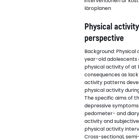
interventionen är kost
läroplanen
Physical activit
perspective
Background: Physical 
year-old adolescents 
physical activity of at
consequences as lack o
activity patterns dev
physical activity
during
The specific aims of t
depressive symptoms a
pedometer- and diary-
activity and subjectiv
physical activity inte
Cross-sectional, semi