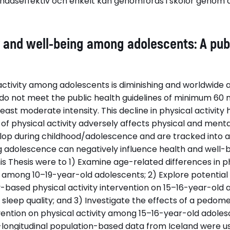
nadseffektiv och enkelt kan genomföras i skolor genom at
y and well-being among adolescents: A pub
activity among adolescents is diminishing and worldwide 
do not meet the public health guidelines of minimum 60 m
 least moderate intensity. This decline in physical activity 
f physical activity adversely affects physical and mental
elop during childhood/adolescence and are tracked into a
 adolescence can negatively influence health and well-bein
his Thesis were to 1) Examine age-related differences in ph
mong 10–19-year-old adolescents; 2) Explore potential 
based physical activity intervention on 15–16-year-old a
e sleep quality; and 3) Investigate the effects of a pedo
rvention on physical activity among 15–16-year-old adole
-longitudinal population-based data from Iceland were 