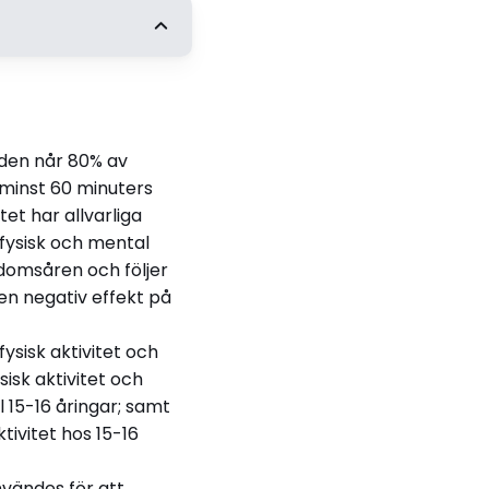
t
ai-Lis Hellenius
Institutet
lden når 80% av
 minst 60 minuters
tet har allvarliga
 fysisk och mental
gdomsåren och följer
en negativ effekt på
)
tivity and well-
fysisk aktivitet och
ng adolescents: A
isk aktivitet och
lth perspective
 15-16 åringar; samt
ivitet hos 15-16
nvändes för att