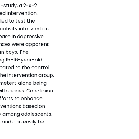
t-study, a 2-x-2
ed intervention.
ied to test the
ctivity intervention.
rease in depressive
rences were apparent
an boys. The
ong 15–16-year-old
pared to the control
the intervention group.
ometers alone being
th diaries. Conclusion:
efforts to enhance
erventions based on
ty among adolescents.
e and can easily be