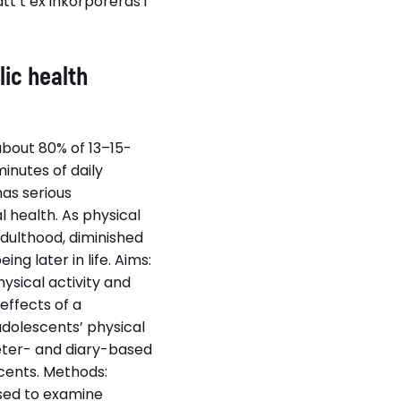
t t ex inkorporeras i
lic health
about 80% of 13–15-
inutes of daily
has serious
 health. As physical
dulthood, diminished
g later in life. Aims:
ysical activity and
effects of a
dolescents’ physical
meter- and diary-based
scents. Methods:
used to examine