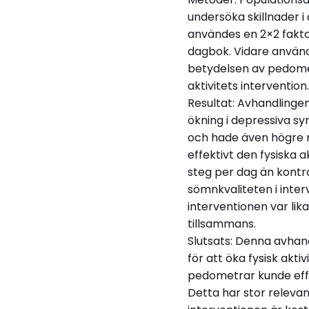
Läs Skolportens inte
undersöka skillnader i
användes en 2×2 fakto
dagbok. Vidare använd
betydelsen av pedomet
aktivitets intervention.
Resultat: Avhandlingen
ökning i depressiva sy
och hade även högre n
effektivt den fysiska 
steg per dag än kontro
sömnkvaliteten i inte
interventionen var l
tillsammans.
Slutsats: Denna avhan
för att öka fysisk akti
pedometrar kunde effe
Detta har stor releva