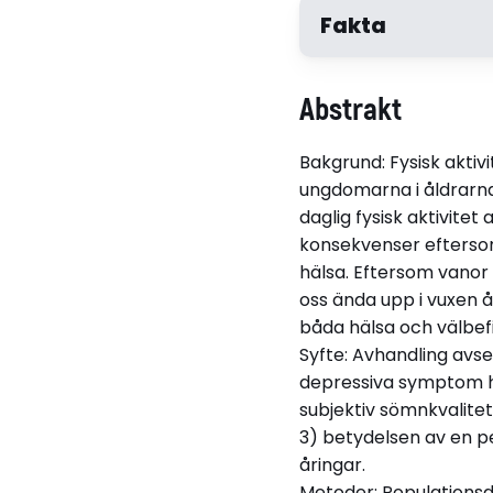
Fakta
Författare
Abstrakt
Birna Baldursdottir
Bakgrund: Fysisk akti
ungdomarna i åldrarna 
daglig fysisk aktivitet
konsekvenser eftersom
hälsa. Eftersom vanor 
oss ända upp i vuxen å
Disputerat vid
båda hälsa och välbefi
Göteborgs universit
Syfte: Avhandling avser
depressiva symptom hos
subjektiv sömnkvalitet
3) betydelsen av en p
åringar.
Relaterade länkar
Metoder: Populationsda