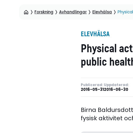
Forskning
Avhandlingar
Elevhälsa
Physica
ELEVHÄLSA
Physical act
public healt
Publicerad:
Uppdaterad:
2016-05-31
2016-06-30
Birna Baldursdott
fysisk aktivitet 