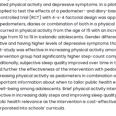
ated physical activity and depressive symptoms. In a pilo
pplied to test the effects of a pedometer- and diary-bas
controlled trial (RCT) with 4-x-4 factorial design was appl
 pedometers, diaries or combination of both in a physical a
curred in physical activity from the age of 15 with an inc
ge from 10 to 19 in Icelandic adolescents. Gender diffe
active and having higher levels of depressive symptoms th
lot-study was effective in increasing physical activity am
tervention group had significantly higher step-count com
ditionally, subjective sleep quality improved over time in 
further the effectiveness of the intervention with ped
ncreasing physical activity as pedometers in combination wi
mportant information about when to tailor public health 
well-being among adolescents. Brief physical activity int
tive in increasing daily steps and improving sleep quali
lic health relevance as the intervention is cost-effectiv
porated into schools’ curricula.