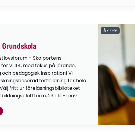
Åk F–9
 Grundskola
stlovsforum – Skolportens
 för v. 44, med fokus på lärande,
g och pedagogisk inspiration! Vi
orskningsbaserad fortbildning för hela
lj fritt ur föreläsningsbiblioteket
tbildningsplattform, 23 okt–1 nov.