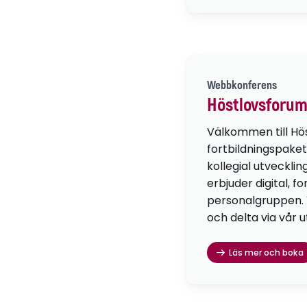
Webbkonferens
Höstlovsforum
Välkommen till Hö
fortbildningspaket
kollegial utvecklin
erbjuder digital, f
personalgruppen. Vä
och delta via vår u
Läs mer och boka