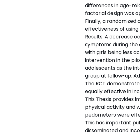
differences in age-rel
factorial design was a
Finally, a randomized 
effectiveness of using
Results: A decrease oc
symptoms during the a
with girls being less 
intervention in the pi
adolescents as the in
group at follow-up. Ad
The RCT demonstrated 
equally effective in i
This Thesis provides i
physical activity and 
pedometers were effec
This has important pub
disseminated and incor