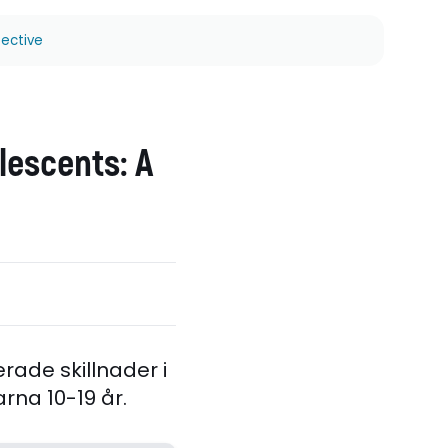
pective
lescents: A
rade skillnader i
rna 10-19 år.