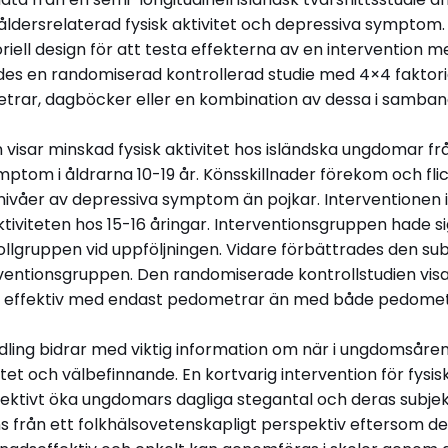
rvju med Birna Baldursdottir
Läs hela avhandlingen (pdf)
 åldersrelaterad fysisk aktivitet och depressiva symptom. 
riell design för att testa effekterna av en intervention
es en randomiserad kontrollerad studie med 4×4 faktoriel
rar, dagböcker eller en kombination av dessa i samban
 visar minskad fysisk aktivitet hos isländska ungdomar fr
mptom i åldrarna 10-19 år. Könsskillnader förekom och fli
ivåer av depressiva symptom än pojkar. Interventionen i
aktiviteten hos 15-16 åringar. Interventionsgruppen hade s
llgruppen vid uppföljningen. Vidare förbättrades den sub
rventionsgruppen. Den randomiserade kontrollstudien vis
ika effektiv med endast pedometrar än med både pedome
dling bidrar med viktig information om när i ungdomsåren
vitet och välbefinnande. En kortvarig intervention för fysi
ktivt öka ungdomars dagliga stegantal och deras subjek
ns från ett folkhälsovetenskapligt perspektiv eftersom d