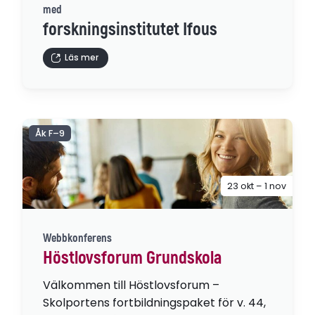
med
forskningsinstitutet Ifous
Läs mer
Åk F–9
23 okt – 1 nov
Webbkonferens
Höstlovsforum Grundskola
Välkommen till Höstlovsforum –
Skolportens fortbildningspaket för v. 44,