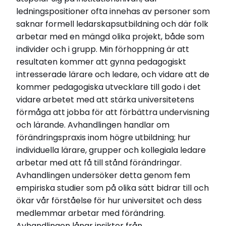
Disputationsdag
ledningspositioner ofta innehas av personer som
2017-06-12
saknar formell ledarskapsutbildning och där folk
Titel (eng)
arbetar med en mängd olika projekt, både som
What we talk about when we talk about change.
individer och i grupp. Min förhoppning är att
A study of change practice and change agency
in higher education.
resultaten kommer att gynna pedagogiskt
intresserade lärare och ledare, och vidare att de
kommer pedagogiska utvecklare till godo i det
Relaterade länkar
vidare arbetet med att stärka universitetens
Läs Skolportens intervju med Cormac McGrath
förmåga att jobba för att förbättra undervisning
Läs hela avhandlingen (pdf)
och lärande. Avhandlingen handlar om
förändringspraxis inom högre utbildning; hur
individuella lärare, grupper och kollegiala ledare
arbetar med att få till stånd förändringar.
Avhandlingen undersöker detta genom fem
empiriska studier som på olika sätt bidrar till och
ökar vår förståelse för hur universitet och dess
medlemmar arbetar med förändring.
Avhandlingen lånar insikter från