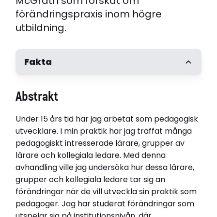
McGrath som forskat om
förändringspraxis inom högre
utbildning.
Fakta
Författare
Abstrakt
Cormac McGrath
Handledare
Under 15 års tid har jag arbetat som pedagogisk
Docent Klara Bolander Laksov, Karolinska
Institutet Docent Terese Stenfors-Hayes,
utvecklare. I min praktik har jag träffat många
Karolinska Institutet PhD Torgny Roxå, Lund
pedagogiskt intresserade lärare, grupper av
Universitet
lärare och kollegiala ledare. Med denna
Opponent
avhandling ville jag undersöka hur dessa lärare,
Professor, PhD Veronica Bamber, Queen Margaret
grupper och kollegiala ledare tar sig an
University
förändringar när de vill utveckla sin praktik som
Disputerat vid
pedagoger. Jag har studerat förändringar som
Karolinska Institutet
utspelar sig på institutionsnivån, där