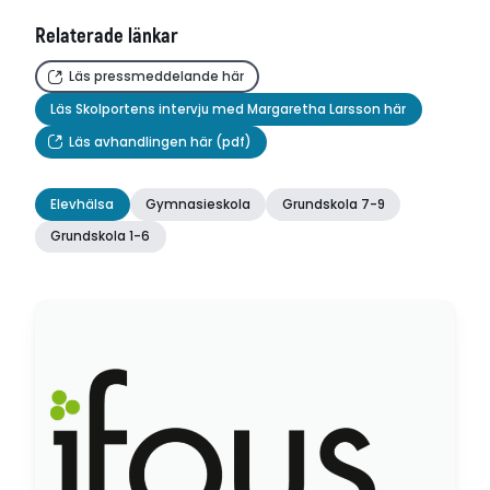
Linnéuniversitetet
Relaterade länkar
Disputationsdag
2014-06-10
Läs pressmeddelande här
Titel (se)
Läs Skolportens intervju med Margaretha Larsson här
Tonårsflickors hälsa – att stödja och stärka
Läs avhandlingen här (pdf)
Institution
Institutionen för hälsa och lärande
Elevhälsa
Gymnasieskola
Grundskola 7-9
Relaterade länkar
Grundskola 1-6
Läs pressmeddelande här
Läs Skolportens intervju med Margaretha Larsson
här
Läs avhandlingen här (pdf)