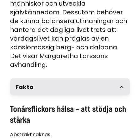
människor och utveckla
självkännedom. Dessutom behöver
de kunna balansera utmaningar och
hantera det dagliga livet trots att
vardagslivet kan präglas av en
känslomässig berg- och dalbana.
Det visar Margaretha Larssons
avhandling.
Fakta
Författare
Tonårsflickors hälsa – att stödja och
Margaretha Larsson
Opponent
stärka
Jennifer Bullington, Ersta Sköndals högskola,
Stockholm
Abstrakt saknas.
Disputerat vid