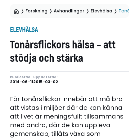
Forskning
Avhandlingar
Elevhälsa
Tonårsfli
ELEVHÄLSA
Tonårsflickors hälsa – att
stödja och stärka
Publicerad:
Uppdaterad:
2014-06-11
2015-03-02
För tonårsflickor innebär att må bra
att vistas i miljöer där de kan känna
att livet är meningsfullt tillsammans
med andra, där de kan uppleva
gemenskap, tillåts växa som