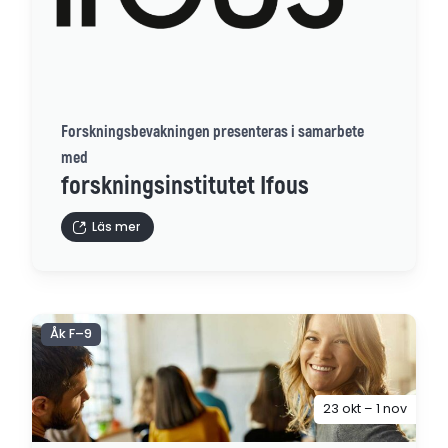
Forskningsbevakningen presenteras i samarbete
med
forskningsinstitutet Ifous
Läs mer
Åk F–9
23 okt – 1 nov