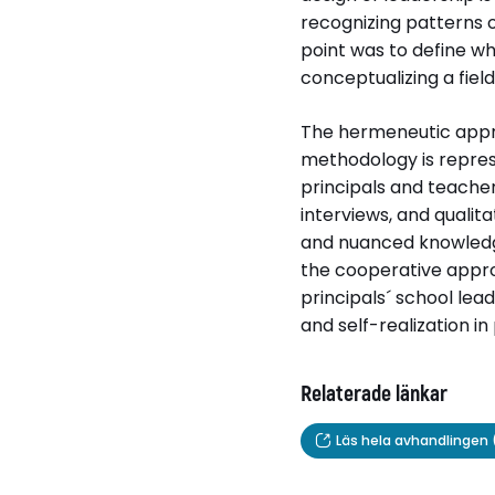
recognizing patterns o
point was to define w
conceptualizing a fiel
The hermeneutic appro
methodology is repres
principals and teacher
interviews, and qualit
and nuanced knowledge
the cooperative appro
principals´ school lea
and self-realization in
Relaterade länkar
Läs hela avhandlingen 