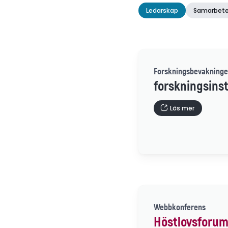
Ledarskap
Samarbete
Forskningsbevakninge
forskningsinst
Läs mer
Webbkonferens
Höstlovsforum