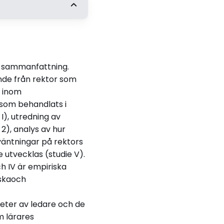
t
ene Ärlestig, Umeå
e sammanfattning.
)
ende från rektor som
ding School
n inom
 Leadership
som behandlats i
I), utredning av
2), analys av hur
rväntningar på rektors
 utvecklas (studie V).
ch IV är empiriska
iskaoch
heter av ledare och de
m lärares