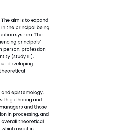
. The aim is to expand
 in the principal being
ucation system. The
uencing principals´
on person, profession
ity (study III),
bout developing
 theoretical
gy and epistemology,
 with gathering and
d managers and those
on in processing, and
e overall theoretical
which assist in