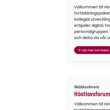
Välkommen till Hö
fortbildningspaket
kollegial utvecklin
erbjuder digital, f
personalgruppen. Vä
och delta via vår u
Läs mer och boka
Webbkonferens
Höstlovsforum
Välkommen till Hö