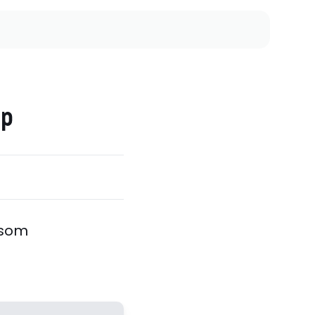
ip
 som