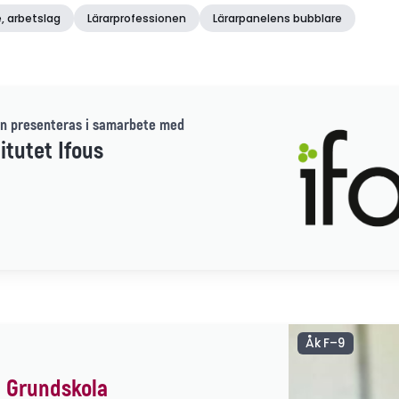
, arbetslag
Lärarprofessionen
Lärarpanelens bubblare
n presenteras i samarbete med
itutet Ifous
Åk F–9
 Grundskola