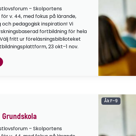
stlovsforum – Skolportens
 för v. 44, med fokus på lärande,
g och pedagogisk inspiration! Vi
orskningsbaserad fortbildning för hela
lj fritt ur föreläsningsbiblioteket
tbildningsplattform, 23 okt–1 nov.
Åk F–9
 Grundskola
stlovsforum – Skolportens