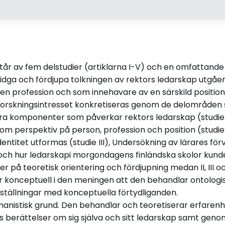
Handledare
Opponen
Professor Michael Uljens vid
Docent Hel
Åbo Akademi
universitet
år av fem delstudier (artiklarna I-V) och en omfattand
Disputationsdag
Titel (eng
tvidga och fördjupa tolkningen av rektors ledarskap utgå
2017-09-15
Understan
en profession och som innehavare av en särskild positio
Principals’
Forskningsintresset konkretiseras genom de delområden 
fiera komponenter som påverkar rektors ledarskap (studie 
m perspektiv på person, profession och position (studie 
entitet utformas (studie III), Undersökning av lärares fö
en (pdf)
 och hur ledarskapi morgondagens finländska skolor kunde
r på teoretisk orientering och fördjupning medan II, III o
är konceptuell i den meningen att den behandlar ontolog
ställningar med konceptuella förtydliganden.
umanistisk grund. Den behandlar och teoretiserar erfaren
 berättelser om sig själva och sitt ledarskap samt geno