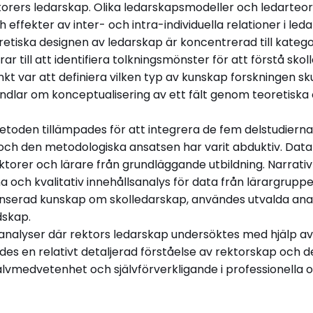
orers ledarskap. Olika ledarskapsmodeller och ledarteor
fekter av inter- och intra-individuella relationer i leda
etiska designen av ledarskap är koncentrerad till katego
 till att identifiera tolkningsmönster för att förstå skol
 var att definiera vilken typ av kunskap forskningen sku
ndlar om konceptualisering av ett fält genom teoretiska
oden tillämpades för att integrera de fem delstudierna 
och den metodologiska ansatsen har varit abduktiv. Da
ektorer och lärare från grundläggande utbildning. Narrati
a och kvalitativ innehållsanalys för data från lärargruppe
nserad kunskap om skolledarskap, användes utvalda an
skap.
alyser där rektors ledarskap undersöktes med hjälp av
 en relativt detaljerad förståelse av rektorskap och det
självmedvetenhet och självförverkligande i professionella o