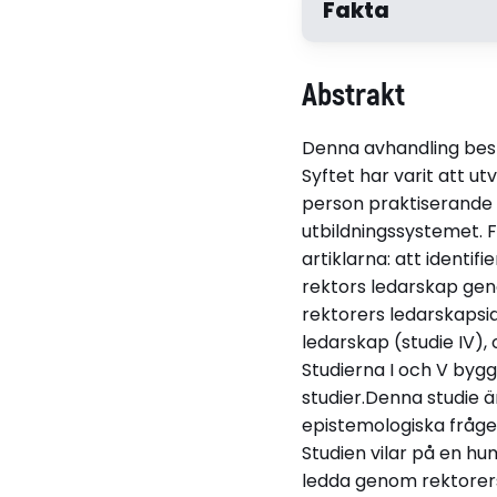
Fakta
Författare
Abstrakt
Siv Saarukka
Denna avhandling best
Disputerat vid
Syftet har varit att u
Åbo Akademi
person praktiserande 
utbildningssystemet. 
artiklarna: att identi
rektors ledarskap geno
Relaterade länkar
rektorers ledarskapsid
Läs hela avhandling
ledarskap (studie IV),
Studierna I och V bygge
studier.Denna studie 
epistemologiska fråge
Studien vilar på en h
ledda genom rektorers