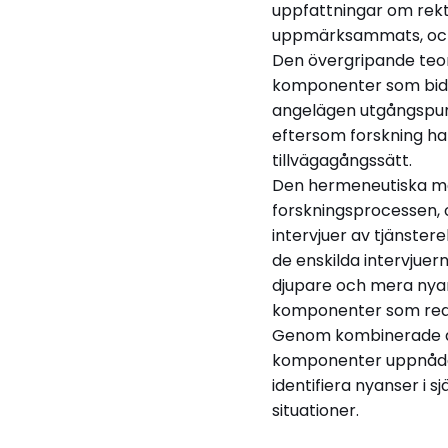
uppfattningar om rekt
uppmärksammats, och ef
Den övergripande teor
komponenter som bidrar
angelägen utgångspunkt
eftersom forskning ha
tillvägagångssätt.
Den hermeneutiska met
forskningsprocessen, 
intervjuer av tjänster
de enskilda intervjuern
djupare och mera nya
komponenter som red
Genom kombinerade an
komponenter uppnåddes
identifiera nyanser i 
situationer.