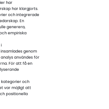
ier har
rskap har klargjorts.
rier och integrerade
ledarskap. En
lle generera,
 och empiriska
i
ta insamlades genom
v analys användes för
rna. För att få en
alyserande
 kategorier och
 var möjligt att
ch positionella