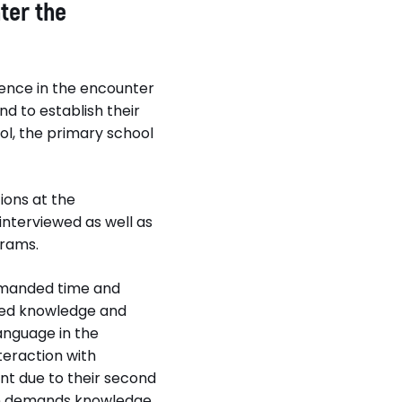
ter the
s Kulbrandstad,
or humanistiske fag,
i Hedmark, Hamar.
ience in the encounter
d to establish their
 och möjligheter
ol, the primary school
ska lärare som
 i yrkeslivet i
la
ions at the
interviewed as well as
grams.
demanded time and
ned knowledge and
language in the
nteraction with
nt due to their second
ion demands knowledge