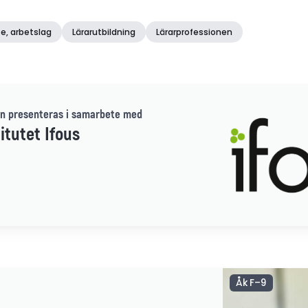
e, arbetslag
Lärarutbildning
Lärarprofessionen
n presenteras i samarbete med
itutet Ifous
Åk F–9