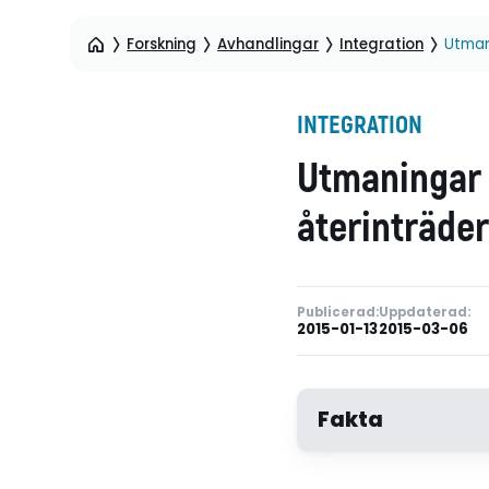
Forskning
Avhandlingar
Integration
Utmani
INTEGRATION
Utmaningar 
återinträder
Publicerad:
Uppdaterad:
2015-01-13
2015-03-06
Fakta
Författare