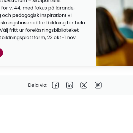
stlovsforum – Skolportens
 för v. 44, med fokus på lärande,
g och pedagogisk inspiration! Vi
orskningsbaserad fortbildning för hela
lj fritt ur föreläsningsbiblioteket
tbildningsplattform, 23 okt–1 nov.
Dela via: