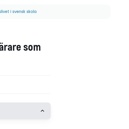
ivet i svensk skola
lärare som
t