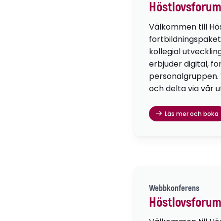
Höstlovsforum
Välkommen till Hö
fortbildningspaket
kollegial utvecklin
erbjuder digital, f
personalgruppen. Vä
och delta via vår u
Läs mer och boka
Webbkonferens
Höstlovsforum