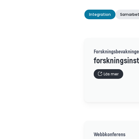
Integration
Samarbet
Forskningsbevakninge
forskningsinst
Läs mer
Webbkonferens