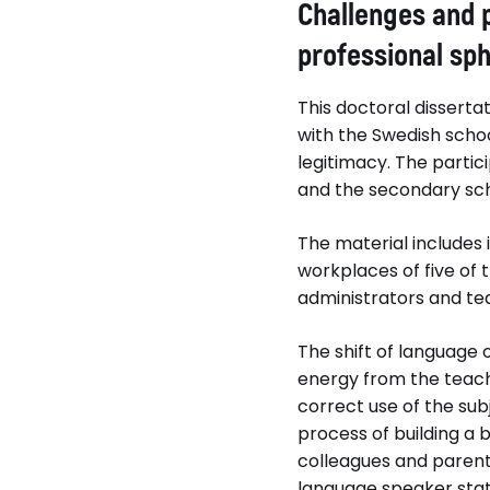
Challenges and p
Aina Bigestans
professional sph
This doctoral disserta
Disputerat vid
with the Swedish schoo
Stockholms universi
legitimacy. The partic
and the secondary sch
The material includes
workplaces of five of 
Titel (eng)
administrators and te
Challenges and possib
foreign teachers wh
The shift of language
the professional sph
energy from the teach
Swedish school
correct use of the sub
process of building a b
Relaterade länkar
colleagues and parent
language speaker sta
Läs Skolportens int