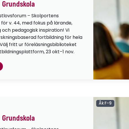
 Grundskola
stlovsforum – Skolportens
 för v. 44, med fokus på lärande,
g och pedagogisk inspiration! Vi
orskningsbaserad fortbildning för hela
lj fritt ur föreläsningsbiblioteket
tbildningsplattform, 23 okt–1 nov.
Åk F–9
 Grundskola