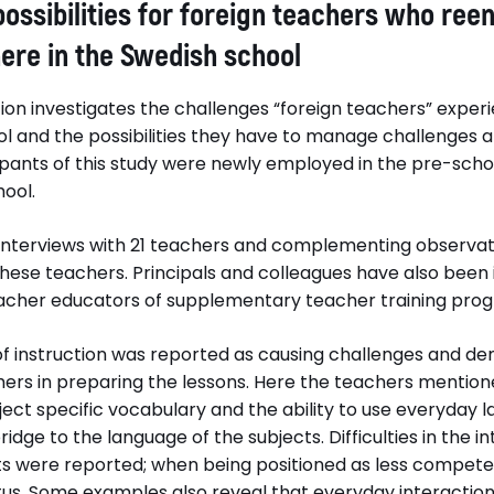
ossibilities for foreign teachers who reen
Inger Lindberg samt Gunlög
Lars Ander
Sundberg
Institutt f
ere in the Swedish school
Högskolen 
tion investigates the challenges “foreign teachers” exper
Disputationsdag
Titel (se)
l and the possibilities they have to manage challenges an
tet
2015-01-30
Utmaningar
ipants of this study were newly employed in the pre-scho
för utländ
ool.
återinträder
svensk sko
 interviews with 21 teachers and complementing observat
these teachers. Principals and colleagues have also been 
Institution
acher educators of supplementary teacher training pro
ilities for
Institutionen för för språkdidaktik
o reenter
 of instruction was reported as causing challenges and 
ere in the
ers in preparing the lessons. Here the teachers mentio
ject specific vocabulary and the ability to use everyday 
ridge to the language of the subjects. Difficulties in the i
s were reported; when being positioned as less compete
tus. Some examples also reveal that everyday interact
ervju med Aina Bigestans
Läs hela avhandlingen (pdf)