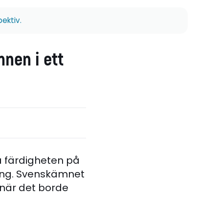
ektiv.
nen i ett
å färdigheten på
ling. Svenskämnet
– när det borde