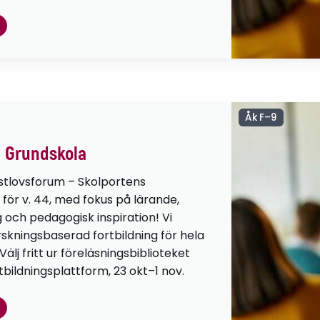
Åk F–9
 Grundskola
stlovsforum – Skolportens
 för v. 44, med fokus på lärande,
g och pedagogisk inspiration! Vi
orskningsbaserad fortbildning för hela
lj fritt ur föreläsningsbiblioteket
tbildningsplattform, 23 okt–1 nov.