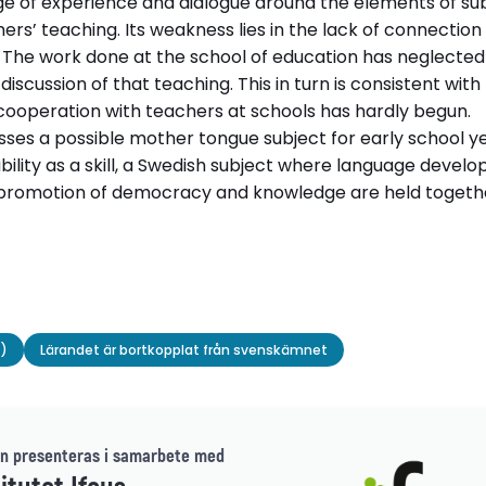
nge of experience and dialogue around the elements of su
hers’ teaching. Its weakness lies in the lack of connectio
 The work done at the school of education has neglected
iscussion of that teaching. This in turn is consistent with
 cooperation with teachers at schools has hardly begun.
cusses a possible mother tongue subject for early school 
bility as a skill, a Swedish subject where language deve
f promotion of democracy and knowledge are held togeth
f)
Lärandet är bortkopplat från svenskämnet
n presenteras i samarbete med