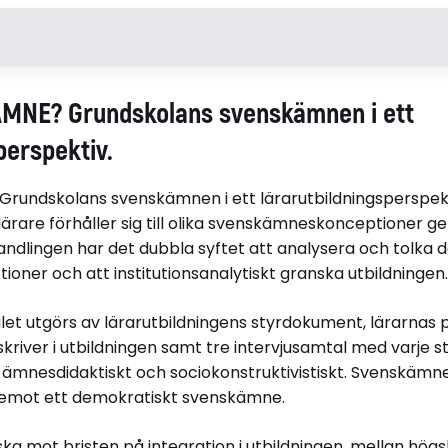
Opponent
Disputera
MNE? Grundskolans svenskämnen i ett
Professor Frøydis Hertzberg,
Hej världen
Universitetet i Oslo
perspektiv.
Titel (se)
Institutio
 Grundskolans svenskämnen i ett lärarutbildningsperspekt
VILKET SVENSKÄMNE?
Lärarutbil
7-lärare förhåller sig till olika svenskämneskonceptioner 
Grundskolans svenskämnen i
andlingen har det dubbla syftet att analysera och tolka 
ett lärarutbildningsperspektiv.
ner och att institutionsanalytiskt granska utbildningen.
et utgörs av lärarutbildningens styrdokument, lärarnas p
kriver i utbildningen samt tre intervjusamtal med varje s
pdf)
Lärandet är bortkopplat från svenskämnet
ämnesdidaktiskt och sociokonstruktivistiskt. Svenskämnet
emot ett demokratiskt svenskämne.
ska mot bristen på integration i utbildningen, mellan hög