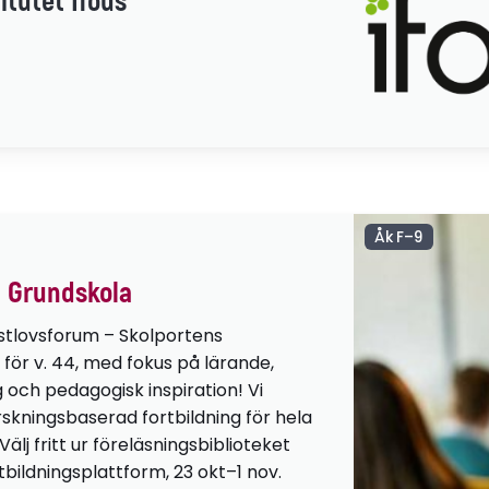
itutet Ifous
Åk F–9
 Grundskola
stlovsforum – Skolportens
 för v. 44, med fokus på lärande,
g och pedagogisk inspiration! Vi
orskningsbaserad fortbildning för hela
lj fritt ur föreläsningsbiblioteket
tbildningsplattform, 23 okt–1 nov.