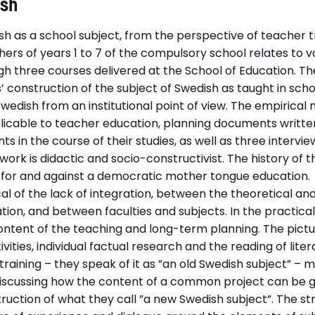
ish
h as a school subject, from the perspective of teacher t
hers of years 1 to 7 of the compulsory school relates to 
h three courses delivered at the School of Education. Th
’ construction of the subject of Swedish as taught in scho
wedish from an institutional point of view. The empirical 
icable to teacher education, planning documents writte
ts in the course of their studies, as well as three intervi
ork is didactic and socio-constructivist. The history of t
e for and against a democratic mother tongue education.
cal of the lack of integration, between the theoretical a
ation, and between faculties and subjects. In the practica
ontent of the teaching and long-term planning. The pictu
ities, individual factual research and the reading of litera
 training – they speak of it as ”an old Swedish subject” –
of discussing how the content of a common project can be
truction of what they call ”a new Swedish subject”. The s