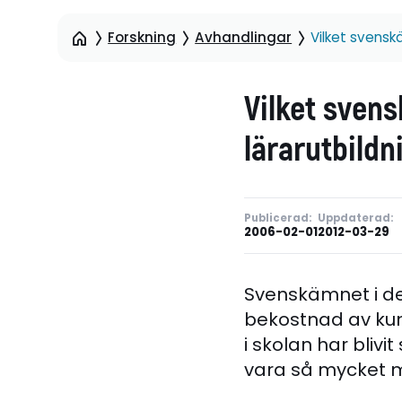
Forskning
Avhandlingar
Vilket svensk
Vilket sven
lärarutbildn
Publicerad:
Uppdaterad:
2006-02-01
2012-03-29
Svenskämnet i de
bekostnad av kun
i skolan har bliv
vara så mycket m