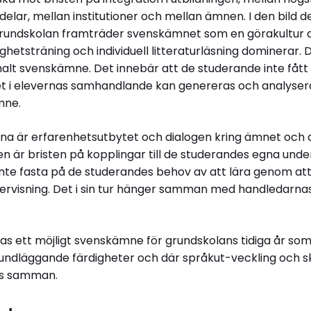
lar, mellan institutioner och mellan ämnen. I den bild d
grundskolan framträder svenskämnet som en görakultur d
ghetsträning och individuell litteraturläsning dominerar.
t svenskämne. Det innebär att de studerande inte fått 
let i elevernas samhandlande kan genereras och analysera
mne.
rna är erfarenhetsutbytet och dialogen kring ämnet och 
n är bristen på kopplingar till de studerandes egna unde
 inte fasta på de studerandes behov av att lära genom at
ervisning. Det i sin tur hänger samman med handledarnas p
ras ett möjligt svenskämne för grundskolans tidiga år so
ndläggande färdigheter och där språkut-veckling och s
ls samman.