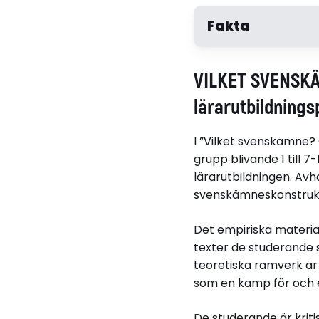
Fakta
Författare
VILKET SVENSKÄ
Kerstin Bergöö
lärarutbildnings
Disputationsdag
I ”Vilket svenskämne?
2005-12-09
grupp blivande 1 till 
lärarutbildningen. Avh
svenskämneskonstruktio
Relaterade länkar
Det empiriska material
texter de studerande s
Hela avhandlingen (
teoretiska ramverk är 
som en kamp för och 
De studerande är kriti