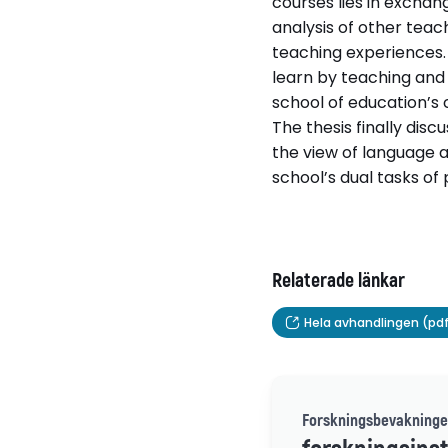
courses lies in excha
analysis of other teac
teaching experiences.
learn by teaching and d
school of education’s
The thesis finally dis
the view of language a
school’s dual tasks o
Relaterade länkar
Hela avhandlingen (pd
Forskningsbevakninge