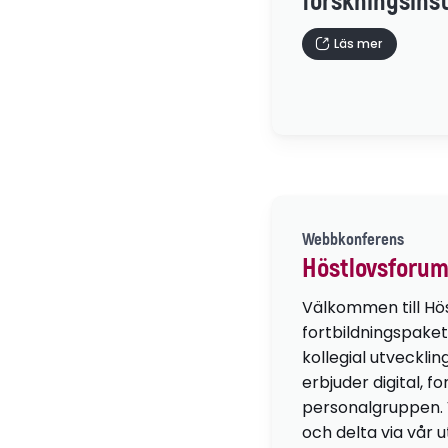
forskningsinst
Läs mer
Webbkonferens
Höstlovsforum
Välkommen till Hö
fortbildningspaket
kollegial utvecklin
erbjuder digital, f
personalgruppen. Vä
och delta via vår u