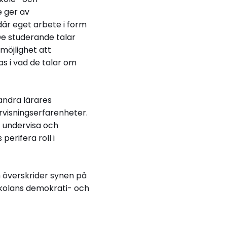
e ger av
är eget arbete i form
 De studerande talar
möjlighet att
s i vad de talar om
andra lärares
rvisningserfarenheter.
t undervisa och
erifera roll i
m överskrider synen på
kolans demokrati- och