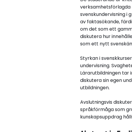
verksamhetsförlagda de
svenskundervisning i 
av faktasökande, färdi
om det som ett gammal
diskutera hur innehål
som ett nytt svenskä
Styrkan i svenskkurse
undervisning. Svaghete
Lärarutbildningen tar
diskutera sin egen und
utbildningen.
Avslutningsvis diskute
språkförmåga som gru
kunskapsuppdrag hål