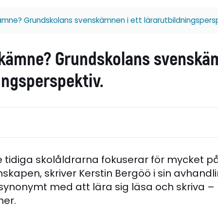
ämne? Grundskolans svenskämnen i ett lärarutbildningspersp
skämne? Grundskolans svenskäm
ingsperspektiv.
 tidiga skolåldrarna fokuserar för mycket p
skapen, skriver Kerstin Bergöö i sin avhand
it synonymt med att lära sig läsa och skriva 
er.