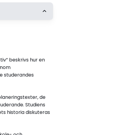
t vid
!
n
iv” beskrivs hur en
dningen
genom
de studerandes
laneringstexter, de
tuderande. Studiens
s historia diskuteras
skole- och