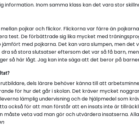
iftlig information. Inom samma klass kan det vara stor skilln
 mellan pojkar och flickor. Flickorna var färre än pojkarn
flera test. De förbättrade sig lika mycket med tränings
 jämfört med pojkarna. Det kan vara slumpen, men det vi
e dra så stora slutsatser eftersom det var så få barn, m
gger så här lågt. Jag kan inte säga att det beror på barne
ltat?
arutbildare, dels lärare behöver känna till att arbetsminne
ande för hur det går i skolan. Det kräver mycket noggran
eleverna lämplig undervisning och de hjälpmedel som krä
ytta också för att man förstår att en insats inte är tillrä
n måste veta vad man gör och utvärdera insatserna. Alla 
en