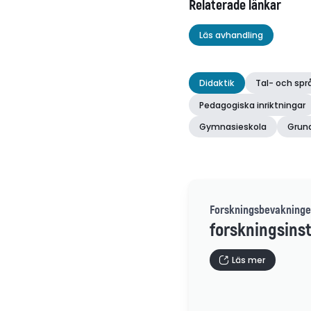
Relaterade länkar
Läs avhandling
Didaktik
Tal- och spr
Pedagogiska inriktningar
Gymnasieskola
Grun
Forskningsbevakninge
forskningsinst
Läs mer