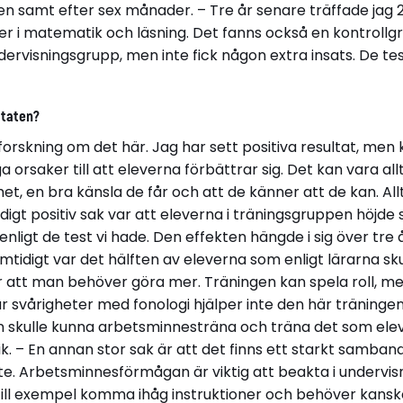
gen samt efter sex månader. – Tre år senare träffade jag
ster i matematik och läsning. Det fanns också en kontrol
ndervisningsgrupp, men inte fick någon extra insats. De
ltaten?
orskning om det här. Jag har sett positiva resultat, men 
 orsaker till att eleverna förbättrar sig. Det kan vara al
t, en bra känsla de får och att de känner att de kan. A
ldigt positiv sak var att eleverna i träningsgruppen höjde 
nligt de test vi hade. Den effekten hängde i sig över tre 
Samtidigt var det hälften av eleverna som enligt lärarna sk
ar att man behöver göra mer. Träningen kan spela roll, me
ar svårigheter med fonologi hjälper inte den här träning
 skulle kunna arbetsminnesträna och träna det som elev
k. – En annan stor sak är att det finns ett starkt samba
e. Arbetsminnesförmågan är viktig att beakta i undervisn
till exempel komma ihåg instruktioner och behöver kanske