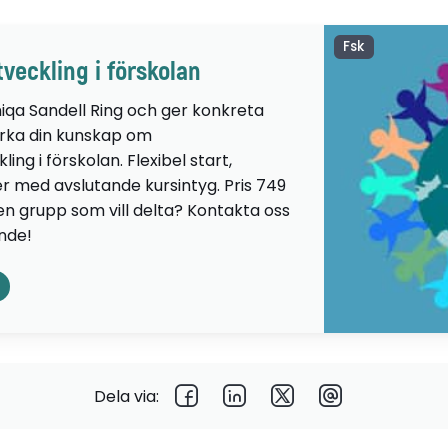
Fsk
veckling i förskolan
iqa Sandell Ring och ger konkreta
ärka din kunskap om
ng i förskolan. Flexibel start,
er med avslutande kursintyg. Pris 749
 en grupp som vill delta? Kontakta oss
ande!
Dela via: