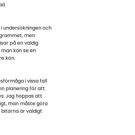
ad.
a i undersökningen och
programmet, men
sar på en väldig
en man kan se en
ns kön.
sförmåga i vissa fall
n planering för att
vs. Jag hoppas att
ckligt, man måste göra
bitarna är väldigt