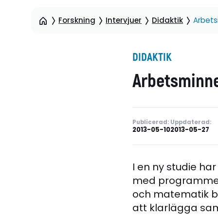
Forskning
Intervjuer
Didaktik
Arbets
DIDAKTIK
Arbetsminne
Publicerad:
Uppdaterad:
2013-05-10
2013-05-27
I en ny studie ha
med programmet 
och matematik bå
att klarlägga sa