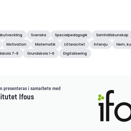
åkutveckling
Svenska
Specialpedagogik
Samhällskunskap
Motivation
Matematik
Litteracitet
Intervju
Hem, ku
dskola 7-9
Grundskola 1-6
Digitalisering
n presenteras i samarbete med
itutet Ifous