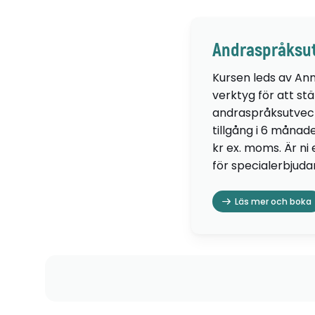
Andraspråksut
Kursen leds av Ann
verktyg för att st
andraspråksutveckli
tillgång i 6 månad
kr ex. moms. Är ni
för specialerbjud
Läs mer och boka