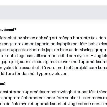
Karin I E Dahlin
Avhandli
 av ämnet?
Född 1945
Does It Pa
farenhet av skolan och såg att många barn inte fick den
i Köping
Quasi-Expe
en magisterexamen i specialpedagogik mot läs- och skriv
Working M
Disputerade 2013-03-22
agisteruppsats arbetade jag i en liten undervisningsgru
Its Effect
vid Stockholms universitet
ter och diagnoser, till exempel adhd och dyslexi. – Jag bl
Basic Numb
ingsprojekt, som riktade sig mot elever med uppmärksam
 mycket intressant att få vara med i ett projekt som kans
lättare för den här typen av elever.
 om?
 konstaterade uppmärksamhetssvårigheter har fått trän
sprogram Robomemo under fem veckor tillsammans med
och de fick mycket uppmärksamhet. Jag testade dem i m