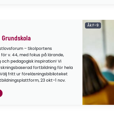
Åk F–9
 Grundskola
stlovsforum – Skolportens
 för v. 44, med fokus på lärande,
g och pedagogisk inspiration! Vi
orskningsbaserad fortbildning för hela
lj fritt ur föreläsningsbiblioteket
tbildningsplattform, 23 okt–1 nov.