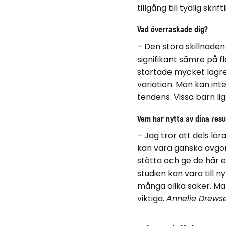
tillgång till tydlig skr
Vad överraskade dig?
– Den stora skillnaden
signifikant sämre på 
startade mycket lägre
variation. Man kan int
tendens. Vissa barn li
Vem har nytta av dina resu
– Jag tror att dels lär
kan vara ganska avgör
stötta och ge de här 
studien kan vara till n
många olika saker. Ma
viktiga.
Annelie Drews