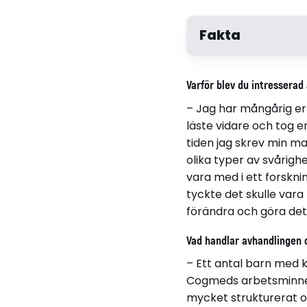
Fakta
Varför blev du intresserad
– Jag har mångårig er
läste vidare och tog 
tiden jag skrev min m
olika typer av svårighe
vara med i ett forskn
tyckte det skulle vara
förändra och göra det 
Relaterade länkar
Vad handlar avhandlingen
Läs avhandling
– Ett antal barn med
Cogmeds arbetsminne
mycket strukturerat 