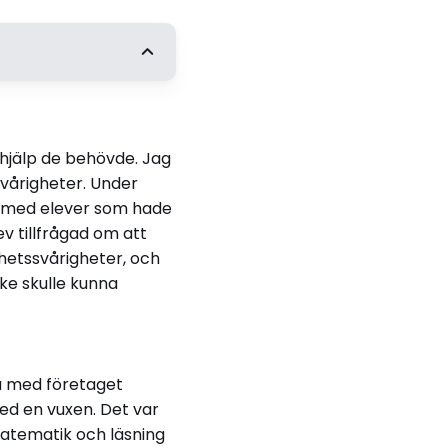
ng
y to Practice? A
 hjälp de behövde. Jag
rimental Study on
svårigheter. Under
emory Training and
pp med elever som hade
s on Reading and
ev tillfrågad om att
er Skills
hetssvårigheter, och
ke skulle kunna
a med företaget
 en vuxen. Det var
atematik och läsning