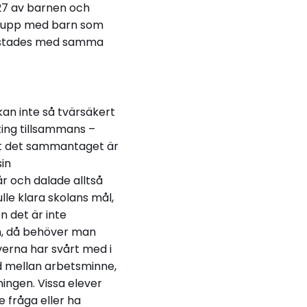
 27 av barnen och
lgrupp med barn som
 testades med samma
kan inte så tvärsäkert
lting tillsammans –
llt det sammantaget är
sin
år och dalade alltså
ulle klara skolans mål,
n det är inte
en, då behöver man
erna har svårt med i
nd mellan arbetsminne,
ingen. Vissa elever
 fråga eller ha