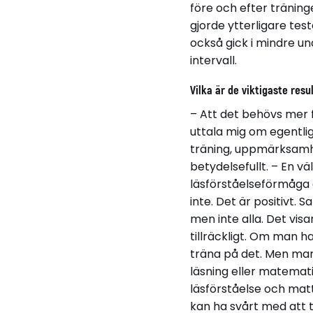
före och efter tränin
gjorde ytterligare te
också gick i mindre u
intervall.
Vilka är de viktigaste resu
– Att det behövs mer f
uttala mig om egentliga
träning, uppmärksamhe
betydelsefullt. – En vä
läsförståelseförmåga e
inte. Det är positivt. 
men inte alla. Det vis
tillräckligt. Om man h
träna på det. Men man
läsning eller matemati
läsförståelse och matt
kan ha svårt med att 