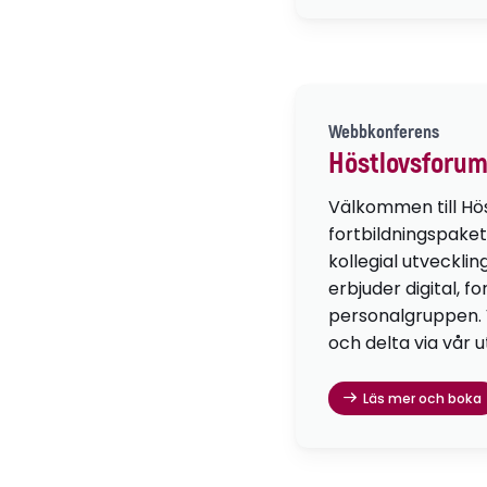
Webbkonferens
Höstlovsforum
Välkommen till Hö
fortbildningspaket
kollegial utvecklin
erbjuder digital, f
personalgruppen. Vä
och delta via vår u
Läs mer och boka