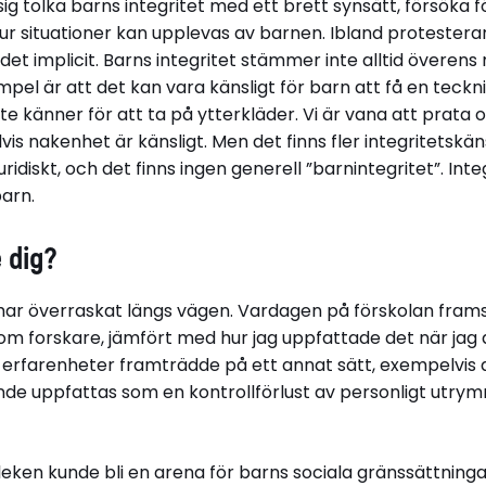
ig tolka barns integritet med ett brett synsätt, försöka 
ur situationer kan upplevas av barnen. Ibland protestera
r det implicit. Barns integritet stämmer inte alltid överen
mpel är att det kan vara känsligt för barn att få en teckni
te känner för att ta på ytterkläder. Vi är vana att prata 
vis nakenhet är känsligt. Men det finns fler integritetskän
idiskt, och det finns ingen generell ”barnintegritet”. Inte
barn.
 dig?
har överraskat längs vägen. Vardagen på förskolan fra
om forskare, jämfört med hur jag uppfattade det när ja
s erfarenheter framträdde på ett annat sätt, exempelvis
unde uppfattas som en kontrollförlust av personligt utry
.
leken kunde bli en arena för barns sociala gränssättning