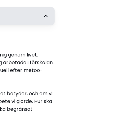
ng
Integritet som social
arns vardagsliv i
 mig genom livet.
g arbetade i förskolan.
tuell efter metoo-
tet betyder, och om vi
te vi gjorde. Hur ska
ska begränsat.