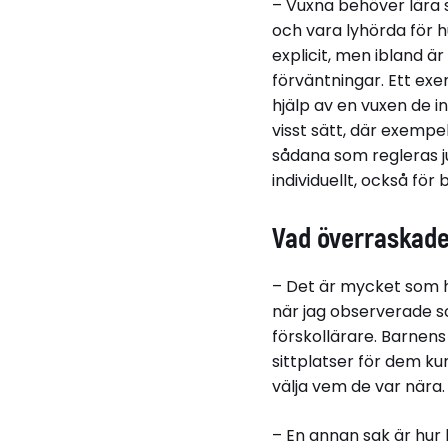
– Vuxna behöver lära s
och vara lyhörda för h
explicit, men ibland ä
förväntningar. Ett exe
hjälp av en vuxen de in
visst sätt, där exempel
sådana som regleras jur
individuellt, också för 
Vad överraskade
– Det är mycket som 
när jag observerade s
förskollärare. Barnen
sittplatser för dem k
välja vem de var nära
– En annan sak är hur 