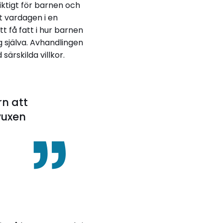
iktigt för barnen och
t vardagen i en
t få fatt i hur barnen
ig själva. Avhandlingen
särskilda villkor.
rn att
vuxen