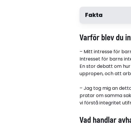
Fakta
Varför blev du i
– Mitt intresse för bar
Intresset för barns in
En stor debatt om hur
uppropen, och att arb
Josefin Forsberg 
– Jag tog mig an dett
pratar om samma sak? 
vi förstå integritet u
Relaterade länkar
Vad handlar avh
Läs avhandlingen hä