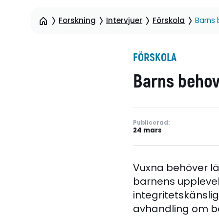
Forskning
Intervjuer
Förskola
Barns 
FÖRSKOLA
Barns behov 
Publicerad:
24 mars
Vuxna behöver lär
barnens upplevels
integritetskänslig
avhandling om bar