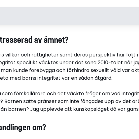
Josefin Forsberg Koel
Avhandli
ntresserad av ämnet?
Bor i Kungsängen utanför
Gränsfall. 
Stockholm
praktik i b
ns villkor och rättigheter samt deras perspektiv har följt
Född 1990
förskolan
tegritet specifikt väcktes under det sena 2010-talet när ja
 man kunde förebygga och förhindra sexuellt våld var ak
Disputerade 2026-03-13
eta med barns integritet var en sådan åtgärd.
vid Stockholms universitet
Koel.
a som förskollärare och det väckte frågor om vad integri
Barnen satte gränser som inte fångades upp av det arbe
tifrån barnen? Jag upplevde att kunskapsläget då var gan
andlingen om?
r