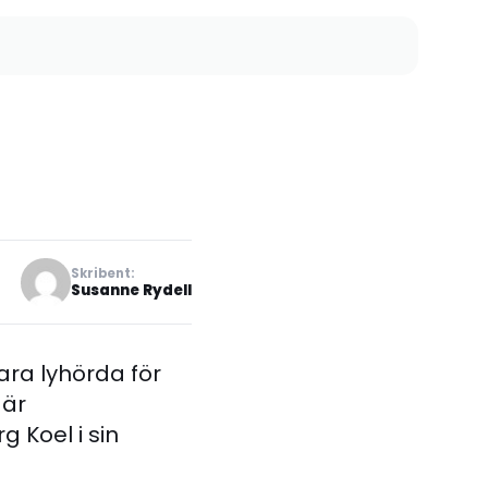
Skribent:
Susanne Rydell
ara lyhörda för
 är
g Koel i sin