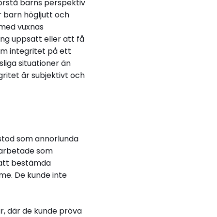
förstå barns perspektiv
r barn högljutt och
s med vuxnas
ng uppsatt eller att få
om integritet på ett
sliga situationer än
gritet är subjektivt och
mstod som annorlunda
g arbetade som
 att bestämda
mme. De kunde inte
ar, där de kunde pröva