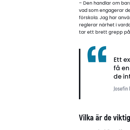
– Den handlar om barns
vad som engagerar dem 
förskola. Jag har anvä
reglerar närhet i varda
tar ett brett grepp på 
Ett e
få en
de in
Josefin
Vilka är de vikt