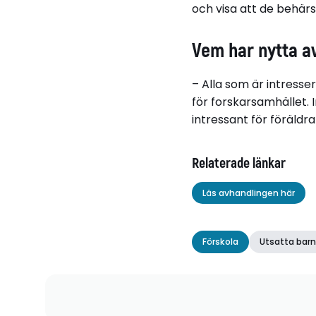
och visa att de behärs
Vem har nytta av
– Alla som är intresse
för forskarsamhället. 
intressant för föräldra
Relaterade länkar
Läs avhandlingen här
Förskola
Utsatta bar