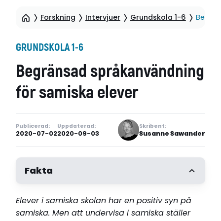
Forskning
Intervjuer
Grundskola 1-6
Begrän
GRUNDSKOLA 1-6
Begränsad språkanvändning
för samiska elever
Publicerad:
Uppdaterad:
Skribent:
2020-07-02
2020-09-03
Susanne Sawander
Fakta
Elever i samiska skolan har en positiv syn på
samiska. Men att undervisa i samiska ställer