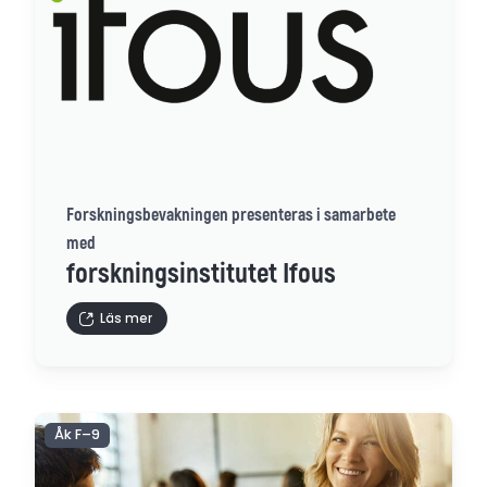
Forskningsbevakningen presenteras i samarbete
med
forskningsinstitutet Ifous
Läs mer
Åk F–9