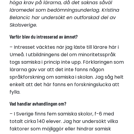
höga krav på lärarna, då det saknas såväl
läromedel som bedömningsunderlag. Kristina
Belancic har undersökt en outforskad del av
Skolsverige.
Varför blev du intresserad av ämnet?
– Intresset väcktes när jag läste till lärare här i
Umeå. I utbildningens del om minoritetsspråk
Kristina Belancic
togs samiska i princip inte upp. Förklaringen som
Född 1981
lärarna gav var att det inte fanns någon
Bor i Umeå
språkforskning om samiska i skolan. Jag såg helt
enkelt att det här fanns en forskningslucka att
Disputerade 2020-06-05
fylla.
vid Umeå universitet
Avhandling
Vad handlar avhandlingen om?
Från språkpolicy till språkanvändning: Språkpolicy
– I Sverige finns fem samiska skolor, f-6 med
och samisk utbildning i Sverige: Ideologier,
totalt cirka 140 elever. Jag har undersökt vilka
implementering och rum för samisk
faktorer som möjliggör eller hindrar samisk
språkanvändning