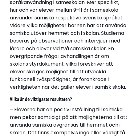
språkanvändning i sameskolan. Mer specifikt,
hur och var elever mellan 9–11 år i sameskola
Relaterade länkar
använder samiska respektive svenska språket.
Läs avhandling
Vidare vilka möjligheter barnen har att använda
samiska utöver hemmet och i skolan. Studierna
baseras på observationer och intervjuer med
lärare och elever vid två samiska skolor. En
övergripande fråga i avhandlingen är om
skolans styrdokument, vilka föreskriver att
elever ska ges möjlighet till att utveckla
funktionell tvåspråkighet, är förankrade i
verkligheten när det gäller elever i samisk skola.
Vilka är de viktigaste resultaten?
– Eleverna har en positiv inställning till samiska
men pekar samtidigt på att möjligheterna till att
använda samiska avgränsas till hemmet och i
skolan. Det finns exempelvis inga eller väldigt få