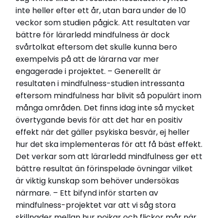
inte heller efter ett år, utan bara under de 10
veckor som studien pågick. Att resultaten var
bättre för lärarledd mindfulness är dock
svårtolkat eftersom det skulle kunna bero
exempelvis på att de lärarna var mer
engagerade i projektet. – Generellt är
resultaten i mindfulness-studien intressanta
eftersom mindfulness har blivit så populärt inom
många områden. Det finns idag inte så mycket
övertygande bevis för att det har en positiv
effekt när det gäller psykiska besvär, ej heller
hur det ska implementeras för att få bäst effekt.
Det verkar som att lärarledd mindfulness ger ett
bättre resultat än förinspelade övningar vilket
är viktig kunskap som behöver undersökas
närmare. – Ett bifynd inför starten av
mindfulness-projektet var att vi såg stora
skillnader mellan hur pojkar och flickor mår när