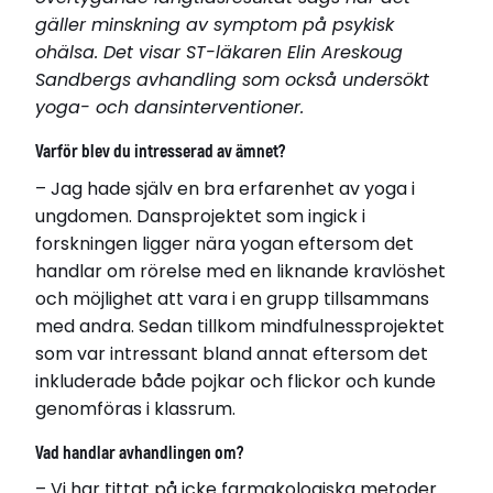
gäller minskning av symptom på psykisk
ohälsa. Det visar ST-läkaren Elin Areskoug
Sandbergs avhandling som också undersökt
yoga- och dansinterventioner.
Varför blev du intresserad av ämnet?
– Jag hade själv en bra erfarenhet av yoga i
ungdomen. Dansprojektet som ingick i
Elin Areskoug Sandberg.
forskningen ligger nära yogan eftersom det
Elin Areskoug Sandberg
Född år 1989
handlar om rörelse med en liknande kravlöshet
Bor i Malmö
och möjlighet att vara i en grupp tillsammans
med andra. Sedan tillkom mindfulnessprojektet
Disputerade 2022-12-07
som var intressant bland annat eftersom det
vid Lunds universitet
inkluderade både pojkar och flickor och kunde
Avhandling
genomföras i klassrum.
Interventioner med dans, yoga och mindfulness
för att förbättra psykisk hälsa hos barn och
Vad handlar avhandlingen om?
ungdomar
– Vi har tittat på icke farmakologiska metoder