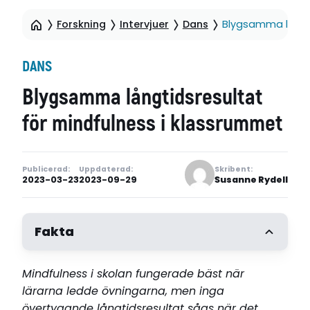
Forskning
Intervjuer
Dans
Blygsamma långti
DANS
Blygsamma långtidsresultat
för mindfulness i klassrummet
Publicerad:
Uppdaterad:
Skribent:
2023-03-23
2023-09-29
Susanne Rydell
Fakta
Mindfulness i skolan fungerade bäst när
lärarna ledde övningarna, men inga
övertygande långtidsresultat sågs när det