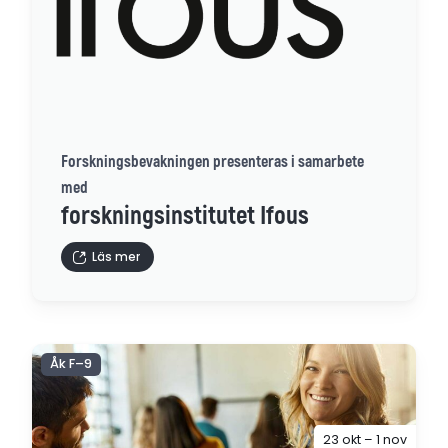
Forskningsbevakningen presenteras i samarbete
med
forskningsinstitutet Ifous
Läs mer
Åk F–9
23 okt – 1 nov