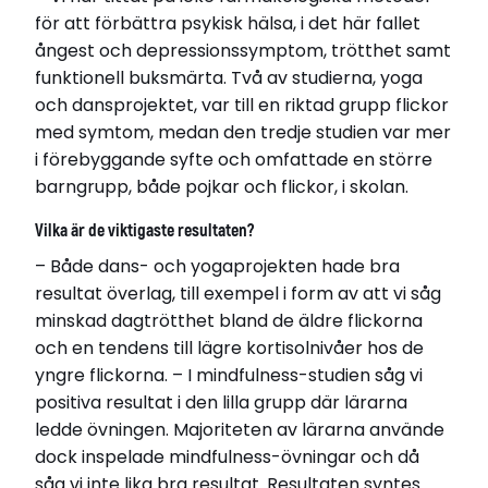
för att förbättra psykisk hälsa, i det här fallet
Relaterade länkar
ångest och depressionssymptom, trötthet samt
Läs avhandling
funktionell buksmärta. Två av studierna, yoga
och dansprojektet, var till en riktad grupp flickor
med symtom, medan den tredje studien var mer
i förebyggande syfte och omfattade en större
barngrupp, både pojkar och flickor, i skolan.
Vilka är de viktigaste resultaten?
– Både dans- och yogaprojekten hade bra
resultat överlag, till exempel i form av att vi såg
minskad dagtrötthet bland de äldre flickorna
och en tendens till lägre kortisolnivåer hos de
yngre flickorna. – I mindfulness-studien såg vi
positiva resultat i den lilla grupp där lärarna
ledde övningen. Majoriteten av lärarna använde
dock inspelade mindfulness-övningar och då
såg vi inte lika bra resultat. Resultaten syntes