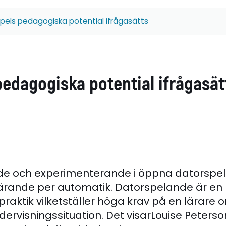
pels pedagogiska potential ifrågasätts
pedagogiska potential ifrågasät
ande och experimenterande i öppna datorspel bi
lärande per automatik. Datorspelande är e
 praktik vilketställer höga krav på en lärare 
ervisningssituation. Det visarLouise Peters