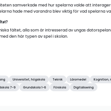
iviteten samverkade med hur spelarna valde att interage
arna hade med varandra blev viktig för vad spelarna vald
ltat?
ska fältet, alla som är intresserad av ungas datorspela
med den här typen av spel i skolan.
ning
Universitet, högskola
Teknik
Läromedel
Kognition,
dskola 7-9
Grundskola 1-6
Förskola
Digitalisering