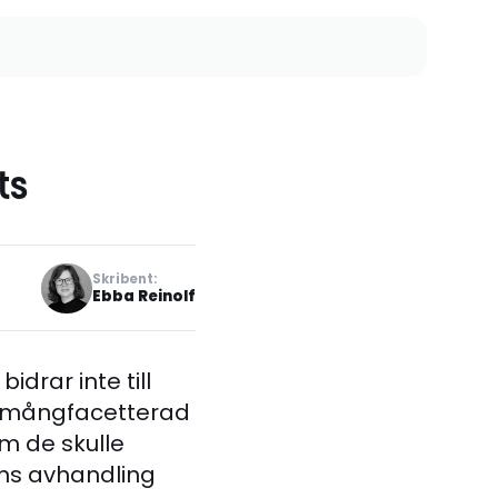
ts
Skribent:
Ebba Reinolf
drar inte till
n mångfacetterad
om de skulle
ons avhandling