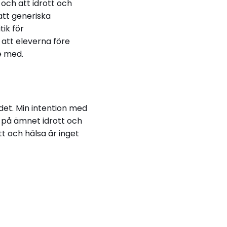
och att idrott och
att generiska
tik för
 att eleverna före
de med.
 det. Min intention med
 på ämnet idrott och
tt och hälsa är inget