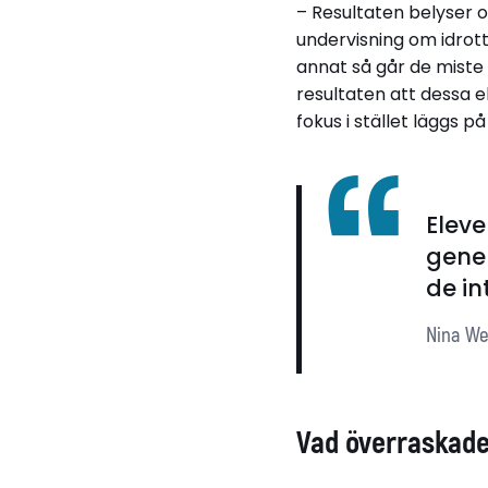
– Resultaten belyser o
undervisning om idrott
annat så går de miste
resultaten att dessa 
fokus i stället läggs p
Eleve
gener
de in
Nina We
Vad överraskade