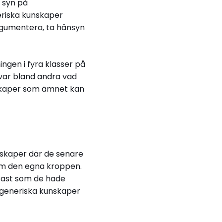
 syn på
eriska kunskaper
rgumentera, ta hänsyn
ngen i fyra klasser på
 var bland andra vad
nskaper som ämnet kan
skaper där de senare
 om den egna kroppen.
tast som de hade
v generiska kunskaper