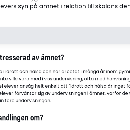
vers syn på ämnet i relation till skolans d
Nina Westrin Modell
Avhandli
ntresserad av ämnet?
Född 1977
Bildning i 
Bor i Växjö
gymnasiele
re i idrott och hälsa och har arbetat i många år inom gym
om kunska
te ville vara med i viss undervisning, ofta med hänvisning 
Disputerade 2024-05-31
bedömnin
del elever ansåg helt enkelt att ”idrott och hälsa är inget 
vid Linnéuniversitetet
elever förväntar sig av undervisningen i ämnet, varför de
n före undervisningen.
ll.
andlingen om?