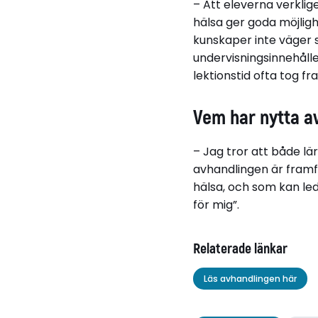
– Att eleverna verklig
hälsa ger goda möjligh
kunskaper inte väger sä
undervisningsinnehålle
lektionstid ofta tog f
Vem har nytta av
– Jag tror att både lä
avhandlingen är framf
hälsa, och som kan leda
för mig”.
Relaterade länkar
Läs avhandlingen här