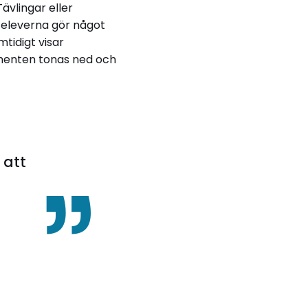
ävlingar eller
r eleverna gör något
tidigt visar
omenten tonas ned och
 att