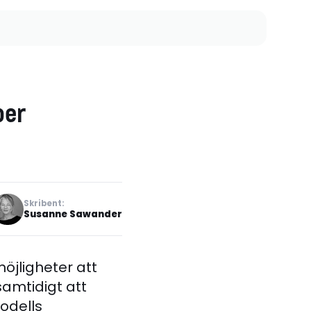
per
Skribent:
Susanne Sawander
öjligheter att
amtidigt att
odells