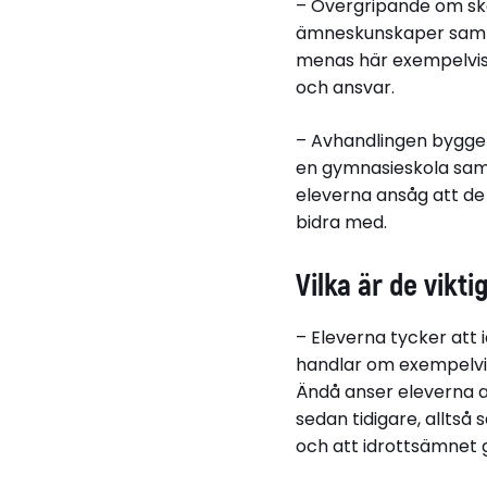
– Övergripande om sko
Läs avhandlingen hä
ämneskunskaper samt 
menas här exempelvis 
och ansvar.
– Avhandlingen bygger 
en gymnasieskola samt
eleverna ansåg att de
bidra med.
Vilka är de vikt
– Eleverna tycker at
handlar om exempelvis
Ändå anser eleverna 
sedan tidigare, alltså
och att idrottsämnet 