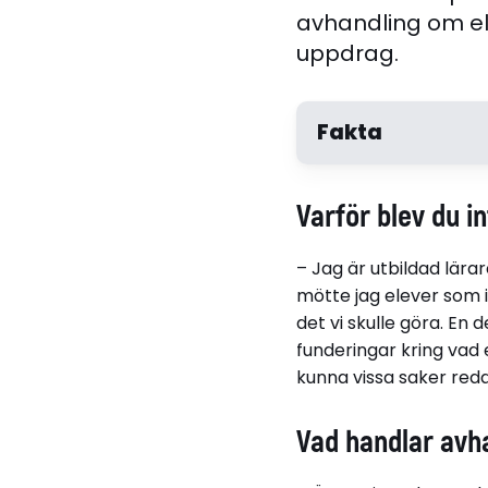
avhandling om ele
uppdrag.
Fakta
Varför blev du i
– Jag är utbildad lära
mötte jag elever som in
det vi skulle göra. En 
funderingar kring vad 
kunna vissa saker reda
Nina Westrin Mode
Vad handlar avh
Relaterade länkar