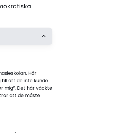
emokratiska
ng
idrott och hälsa –
vers uppfattningar
nasieskolan. Här
p, lärande och
till att de inte kunde
g
för mig”. Det här väckte
 tror att de måste