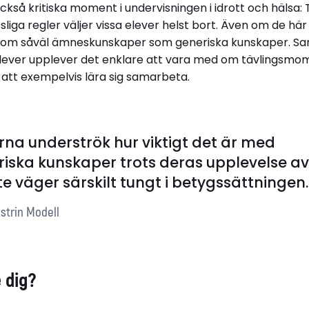
ckså kritiska moment i undervisningen i idrott och hälsa: T
sliga regler väljer vissa elever helst bort. Även om de hä
 om såväl ämneskunskaper som generiska kunskaper. Sam
elever upplever det enklare att vara med om tävlingsm
å att exempelvis lära sig samarbeta.
rna underströk hur viktigt det är med
iska kunskaper trots deras upplevelse av
te väger särskilt tungt i betygssättningen.
strin Modell
 dig?