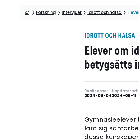
Forskning
Intervjuer
Idrott och hälsa
Eleve
IDROTT OCH HÄLSA
Elever om id
betygsätts i
Publicerad:
Uppdaterad:
2024-06-04
2024-06-11
Gymnasieelever ty
lära sig samarbe
dessa kunskaper 