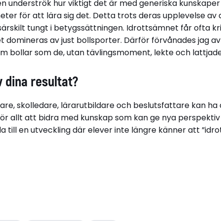
en underströk hur viktigt det är med generiska kunskaper 
eter för att lära sig det. Detta trots deras upplevelse av 
rskilt tungt i betygssättningen. Idrottsämnet får ofta kri
t domineras av just bollsporter. Därför förvånades jag av
ram bollar som de, utan tävlingsmoment, lekte och lattja
 dina resultat?
rare, skolledare, lärarutbildare och beslutsfattare kan ha
ör allt att bidra med kunskap som kan ge nya perspektiv
 till en utveckling där elever inte längre känner att ”idro