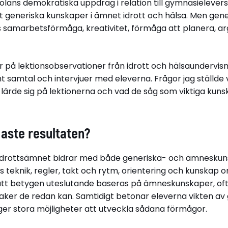
lans demokratiska uppdrag i relation till gymnasielevers
r
generiska kunskaper i ämnet idrott och hälsa. Men gen
samarbetsförmåga, kreativitet, förmåga att planera, a
på lektionsobservationer från idrott och hälsaundervisni
 samtal och intervjuer med eleverna. Frågor jag ställde
 lärde sig på lektionerna och vad de såg som viktiga ku
igaste resultaten?
t idrottsämnet bidrar med både generiska- och ämneskun
 teknik, regler, takt och rytm, orientering och kunskap
att betygen uteslutande baseras på ämneskunskaper, of
 saker de redan kan. Samtidigt betonar eleverna vikten a
ger stora möjligheter att utveckla sådana förmågor.