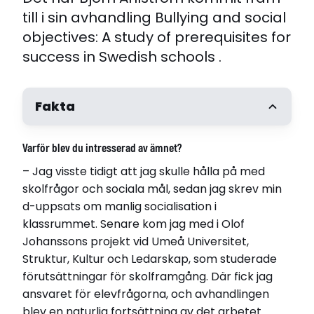
till i sin avhandling Bullying and social
objectives: A study of prerequisites for
success in Swedish schools .
Fakta
Björn Ahlström
Varför blev du intresserad av ämnet?
Född 1972
– Jag visste tidigt att jag skulle hålla på med
Disputerade
skolfrågor och sociala mål, sedan jag skrev min
2009-11-13
d-uppsats om manlig socialisation i
vid Umeå universitet
klassrummet. Senare kom jag med i Olof
Avhandling
Johanssons projekt vid Umeå Universitet,
Bullying and social objectives: A study of
Struktur, Kultur och Ledarskap, som studerade
prerequisites for success in Swedish schools
förutsättningar för skolframgång. Där fick jag
ansvaret för elevfrågorna, och avhandlingen
Relaterade länkar
blev en naturlig fortsättning av det arbetet.