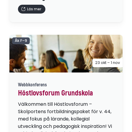
Läs mer
Åk F–9
23 okt – 1 nov
Webbkonferens
Höstlovsforum Grundskola
Välkommen till Höstlovsforum –
Skolportens fortbildningspaket för v. 44,
med fokus på lärande, kollegial
utveckling och pedagogisk inspiration! Vi