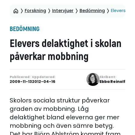
Forskning
Intervjuer
Bedömning
Elevers de
BEDÖMNING
Elevers delaktighet i skolan
påverkar mobbning
Publicerad:
Uppdaterad:
Skribent:
2009-11-13
2012-04-16
Ebba Reinolf
Skolors sociala struktur påverkar
graden av mobbning. Låg
delaktighet bland eleverna ger mer
mobbning och även sämre betyg.
Det har Björn Ahlström kommit fram