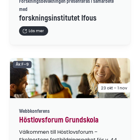
Forskningsbevakningen presenteras i samarbete
med
forskningsinstitutet Ifous
Läs mer
Åk F–9
23 okt – 1 nov
Webbkonferens
Höstlovsforum Grundskola
Välkommen till Höstlovsforum –
Skolportens fortbildningspaket för v. 44,