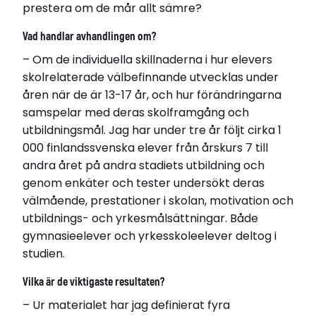
prestera om de mår allt sämre?
Relaterade länkar
Vad handlar avhandlingen om?
Läs avhandling
– Om de individuella skillnaderna i hur elevers
skolrelaterade välbefinnande utvecklas under
åren när de är 13-17 år, och hur förändringarna
samspelar med deras skolframgång och
utbildningsmål. Jag har under tre år följt cirka 1
000 finlandssvenska elever från årskurs 7 till
andra året på andra stadiets utbildning och
genom enkäter och tester undersökt deras
välmående, prestationer i skolan, motivation och
utbildnings- och yrkesmålsättningar. Både
gymnasieelever och yrkesskoleelever deltog i
studien.
Vilka är de viktigaste resultaten?
– Ur materialet har jag definierat fyra