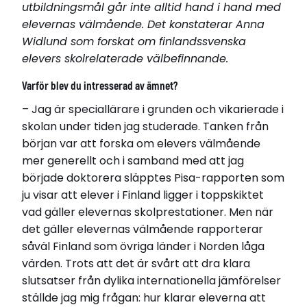
utbildningsmål går inte alltid hand i hand med
elevernas välmående. Det konstaterar Anna
Widlund som forskat om finlandssvenska
elevers skolrelaterade välbefinnande.
Varför blev du intresserad av ämnet?
– Jag är speciallärare i grunden och vikarierade i
skolan under tiden jag studerade. Tanken från
början var att forska om elevers välmående
Anna Widlund
mer generellt och i samband med att jag
Född 1992
började doktorera släpptes Pisa-rapporten som
Bor i Vasa, Finland
ju visar att elever i Finland ligger i toppskiktet
vad gäller elevernas skolprestationer. Men när
Disputerade 2021-09-17
det gäller elevernas välmående rapporterar
vid Åbo Akademi
såväl Finland som övriga länder i Norden låga
Avhandling
värden. Trots att det är svårt att dra klara
Development of Academic Well-Being during
slutsatser från dylika internationella jämförelser
Secondary Education: Relations to Performance,
ställde jag mig frågan: hur klarar eleverna att
Motivational Beliefs, and Aspirations