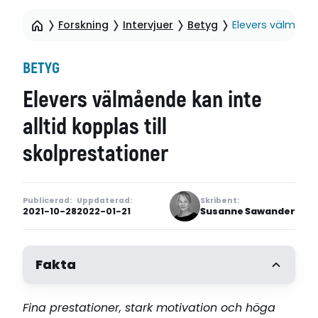
Forskning
Intervjuer
Betyg
Elevers välmående
BETYG
Elevers välmående kan inte
alltid kopplas till
skolprestationer
Publicerad:
Uppdaterad:
Skribent:
2021-10-28
2022-01-21
Susanne Sawander
Fakta
Fina prestationer, stark motivation och höga