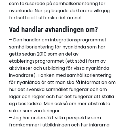
som fokuserade på samhällsorientering för
nyanlända. När jag började doktorera ville jag
fortsätta att utforska det ämnet.
Simon Bauer.
Vad handlar avhandlingen om
?
Simon Bauer
Född 1994
– Den handlar om integrationsprogrammet
Bor i Göteborg
samhällsorientering för nyanlända som har
getts sedan 2010 som en del av
Disputerade 2025-03-14
etableringsprogrammet (ett stöd i form av
vid Göteborgs universitet
aktiviteter och utbildning för vissa nyanlända
Avhandling
invandrare). Tanken med samhällsorientering
Locating, Constructing, and Disciplining Self and
för nyanlända är att man ska få information om
Other: A Discourse Ethnography of Civic
Orientation in Sweden
hur det svenska samhället fungerar och om
lagar och regler och hur det fungerar att ställa
sig i bostadskö. Men också om mer abstrakta
Relaterade länkar
saker som värderingar.
Läs avhandlingen
– Jag har undersökt vilka perspektiv som
framkommer i utbildningen och hur inlärarna