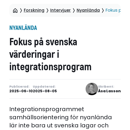
Forskning
Intervjuer
Nyanlända
Fokus på sv
NYANLÄNDA
Fokus på svenska
värderingar i
integrationsprogram
Publicerad:
Uppdaterad:
Skribent:
2025-06-10
2025-08-05
Åsa Lasson
Integrationsprogrammet
samhällsorientering för nyanlända
lär inte bara ut svenska lagar och