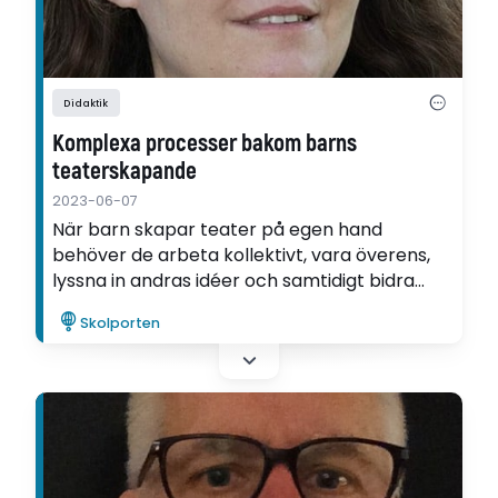
Didaktik
Komplexa processer bakom barns
teaterskapande
2023-06-07
När barn skapar teater på egen hand
behöver de arbeta kollektivt, vara överens,
lyssna in andras idéer och samtidigt bidra
med egna. En komplex process, konstaterar
Skolporten
Anna Johansson i sin avhandling.