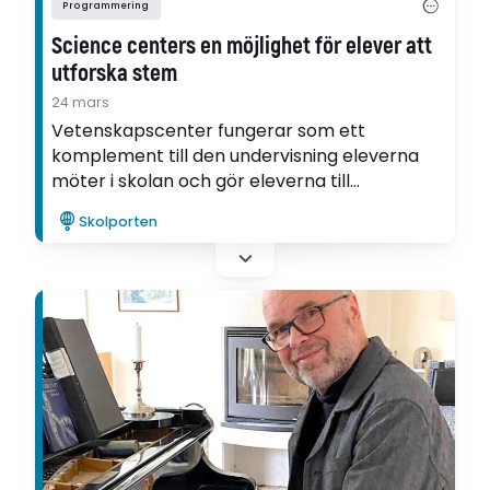
Programmering
Science centers en möjlighet för elever att
utforska stem
24 mars
Vetenskapscenter fungerar som ett
komplement till den undervisning eleverna
möter i skolan och gör eleverna till
medproducenter, bland annat i
Skolporten
programmering. Det visar Maria Sparfs
forskning om stem i undervisningen.