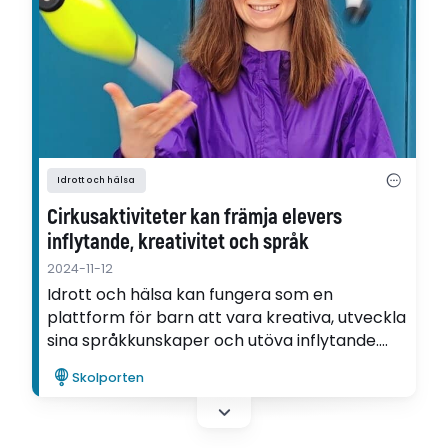
Idrott och hälsa
Cirkusaktiviteter kan främja elevers
inflytande, kreativitet och språk
2024-11-12
Idrott och hälsa kan fungera som en
plattform för barn att vara kreativa, utveckla
sina språkkunskaper och utöva inflytande.
Det menar Matilda Lindberg som forskat om
Skolporten
empowerment hos elever i idrott och hälsa
med hjälp av cirkusaktiviteter.