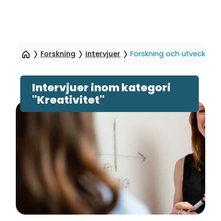
Hoppa
till
Forskning
Intervjuer
Forskning och utveckling k
sidinnehåll
Intervjuer inom kategori
"Kreativitet"