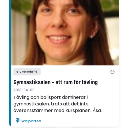
Grundskola 1-6
Gymnastiksalen – ett rum för tävling
2013-04-09
Tävling och bollsport dominerar i
gymnastiksalen, trots att det inte
överensstämmer med kursplanen. Åsa
Liljekvists avhandling visar också att
Skolporten
tävlingsdimensionen finns inbyggd i