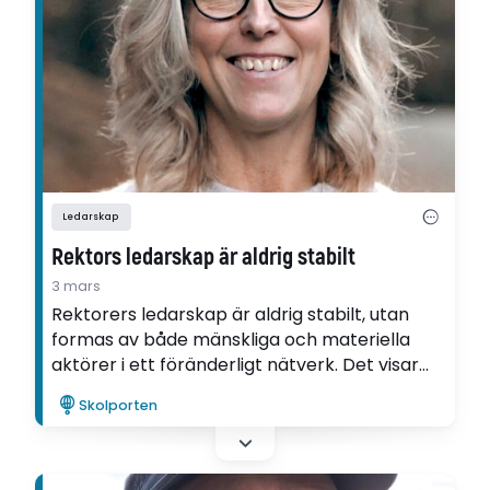
Ledarskap
Rektors ledarskap är aldrig stabilt
3 mars
Rektorers ledarskap är aldrig stabilt, utan
formas av både mänskliga och materiella
aktörer i ett föränderligt nätverk. Det visar
Linnéa Rosengrens avhandling om
Skolporten
skolledarskap i osäkra tider.