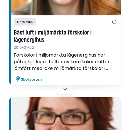
Arbetsmiljö
Bäst luft i miljömärkta förskolor i
lågenergihus
2019-01-22
Förskolor i miljömärkta lågenergihus har
påtagligt lägre halter av kemikalier i luften
jämfört med icke miljömärkta förskolor i
vanliga hus. Det visar Josefin Perssons
Skolporten
forskning om inomhusluften i förskolor som är
byggda enligt ett lågenergikoncept.