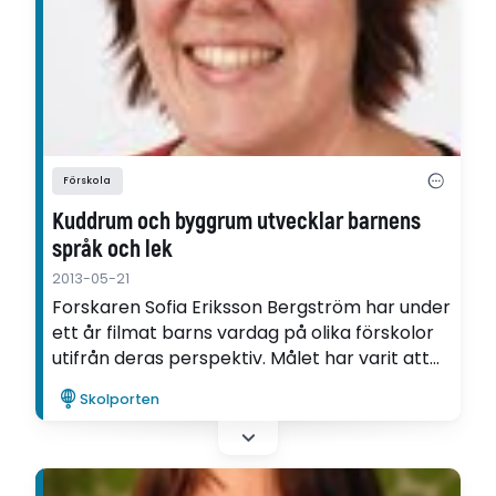
Förskola
Kuddrum och byggrum utvecklar barnens
språk och lek
2013-05-21
Forskaren Sofia Eriksson Bergström har under
ett år filmat barns vardag på olika förskolor
utifrån deras perspektiv. Målet har varit att
ta reda på hur relationen mellan pedagoger,
Skolporten
fysisk miljö och barn ser ut. Hennes
avhandling visar att spretiga och oplanerade
miljöer uppmuntrar mer till kollektiv lek.