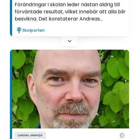
Förändringar i skolan leder nästan aldrig till
förväntade resultat, vilket innebär att alla blir
besvikna. Det konstaterar Andreas
Westerberg som forskat om förändringar
Skolporten
kring undervisningsideal och skolutrustning i
den svenska skolan.
Lokaler, utemiljö