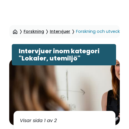
Hoppa
till
Forskning
Intervjuer
Forskning och utveckling k
sidinnehåll
Intervjuer inom kategori
"Lokaler, utemiljö"
Visar sida 1 av 2