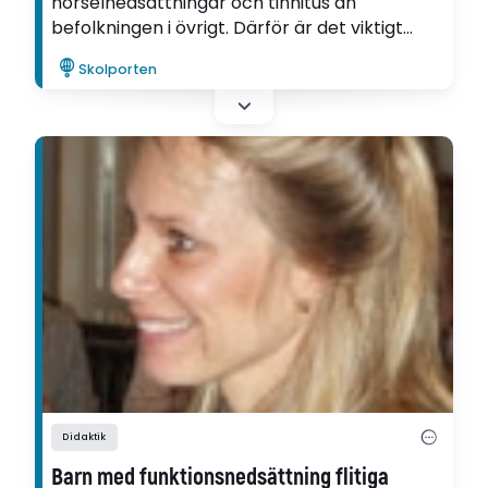
hörselnedsättningar och tinnitus än
befolkningen i övrigt. Därför är det viktigt
med ljuddämpande åtgärder, menar Fredrik
Skolporten
Sjödin som disputerat på en avhandling om
buller i förskolan.
Didaktik
Barn med funktionsnedsättning flitiga