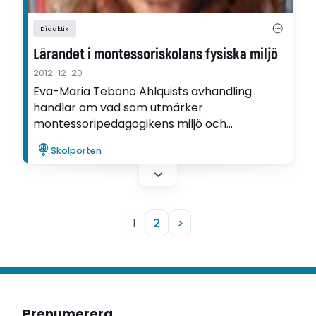
Didaktik
Lärandet i montessoriskolans fysiska miljö
2012-12-20
Eva-Maria Tebano Ahlquists avhandling
handlar om vad som utmärker
montessoripedagogikens miljö och
meningsskapande aktiviteter. "Studien pekar
Skolporten
på betydelsen av ett fysiskt rum som ett levt
rum, vilket innebär att rummet och
människan sammanvävs i lärandeprocessen",
säger hon.
1
2
>
Prenumerera