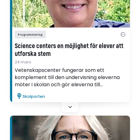
Programmering
Science centers en möjlighet för elever att
utforska stem
24 mars
Vetenskapscenter fungerar som ett
komplement till den undervisning eleverna
möter i skolan och gör eleverna till
medproducenter, bland annat i
Skolporten
programmering. Det visar Maria Sparfs
forskning om stem i undervisningen.