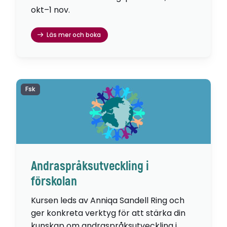
okt–1 nov.
Läs mer och boka
Fsk
Andraspråksutveckling i
förskolan
Kursen leds av Anniqa Sandell Ring och
ger konkreta verktyg för att stärka din
kunskap om andraspråksutveckling i