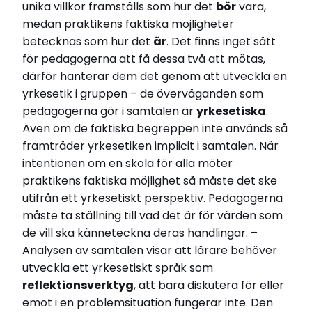
unika villkor framställs som hur det
bör
vara,
medan praktikens faktiska möjligheter
betecknas som hur det
är
. Det finns inget sätt
för pedagogerna att få dessa två att mötas,
därför hanterar dem det genom att utveckla en
yrkesetik i gruppen – de överväganden som
pedagogerna gör i samtalen är
yrkesetiska
.
Även om de faktiska begreppen inte används så
framträder yrkesetiken implicit i samtalen. När
intentionen om en skola för alla möter
praktikens faktiska möjlighet så måste det ske
utifrån ett yrkesetiskt perspektiv. Pedagogerna
måste ta ställning till vad det är för värden som
de vill ska känneteckna deras handlingar. –
Analysen av samtalen visar att lärare behöver
utveckla ett yrkesetiskt språk som
reflektionsverktyg
, att bara diskutera för eller
emot i en problemsituation fungerar inte. Den