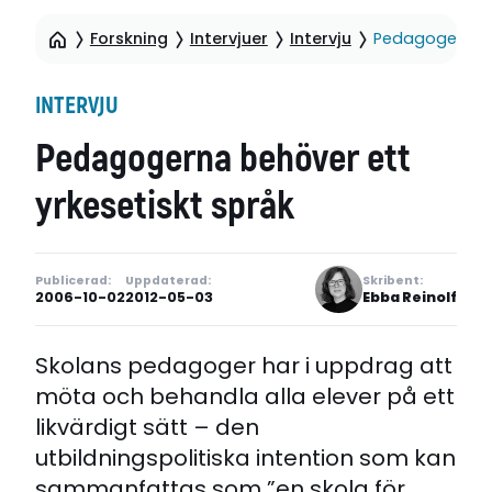
Forskning
Intervjuer
Intervju
Pedagogerna be
INTERVJU
Pedagogerna behöver ett
yrkesetiskt språk
Publicerad:
Uppdaterad:
Skribent:
2006-10-02
2012-05-03
Ebba Reinolf
Skolans pedagoger har i uppdrag att
möta och behandla alla elever på ett
likvärdigt sätt – den
utbildningspolitiska intention som kan
sammanfattas som ”en skola för