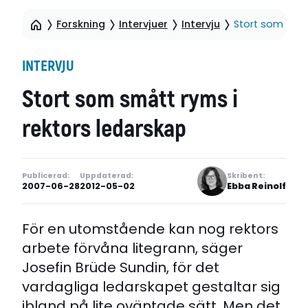
Forskning
Intervjuer
Intervju
Stort som småt
INTERVJU
Stort som smått ryms i
rektors ledarskap
Publicerad:
Uppdaterad:
Skribent:
2007-06-28
2012-05-02
Ebba Reinolf
För en utomstående kan nog rektors
arbete förvåna litegrann, säger
Josefin Brüde Sundin, för det
vardagliga ledarskapet gestaltar sig
ibland på lite oväntade sätt. Men det