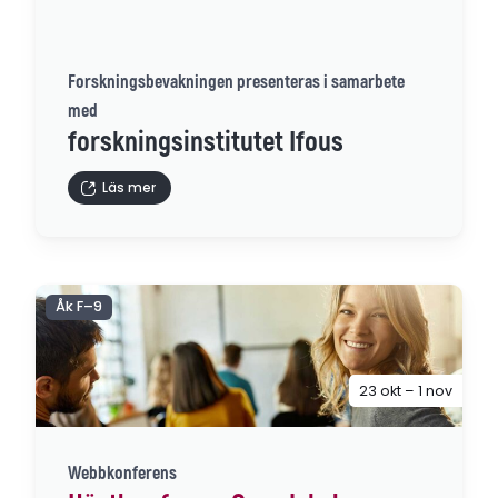
Forskningsbevakningen presenteras i samarbete
med
forskningsinstitutet Ifous
Läs mer
Åk F–9
23 okt – 1 nov
Webbkonferens