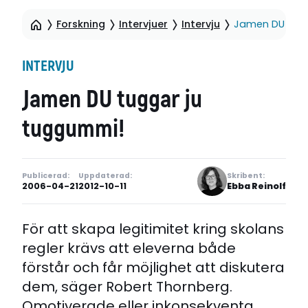
Forskning
Intervjuer
Intervju
Jamen DU tugg
INTERVJU
Jamen DU tuggar ju
tuggummi!
Publicerad:
Uppdaterad:
Skribent:
2006-04-21
2012-10-11
Ebba Reinolf
För att skapa legitimitet kring skolans
regler krävs att eleverna både
förstår och får möjlighet att diskutera
dem, säger Robert Thornberg.
Omotiverade eller inkonsekventa