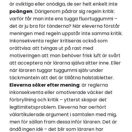
är oviktiga eller onödiga, de ser helt enkelt inte
poängen
. Därigenom pådrar sig regeln kritik:
varför får man inte ens tugga fluortuggummi –
det är ju bra för tänderna? När eleverna förstår
meningen med regeln uppstår inte samma kritik.
Inkonsekventa regler kritiseras också som
orättvisa: att tvingas ut på rast med
motiveringen att man behöver frisk luft är svårt
att acceptera när lärarna själva sitter inne. Eller
när läraren tuggar tuggummi själv under
täckmanteln att det är tillåtna halstabletter.
Eleverna söker efter mening
: är reglerna
inkonsekventa eller omotiverade väcker det
förbryllning och kritik – ytterst skapar det
legitimitetsproblem. Eleverna har oerhört
välartikulerade argument i samtalen med mig,
men för sällan fram dessa inför läraren. Det är
ändå ingen idé – det blir som läraren har