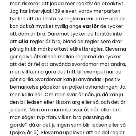
man riskerar att jobba mer reaktiv än proaktivt.
Jag har intervjuat 139 elever, varav merparten
tyckte att de flesta av reglerna var bra – och de
kan också mycket tydlig ange
varför
de tycker
att dem är bra. Däremot tycker de förstås inte
att
alla
regler är bra, bland de regler som drar
på sig kritik märks oftast etikettsregler. Eleverna
gör själva åtskillnad mellan reglerna: de tycker
att det är fel att använda svordomar mot andra,
men vill kunna göra det fritt till exempel när de
gör sig illa. Svordomar kan ju användas i positiv
bemärkelse påpekar en pojke i avhandlingen: Ja,
men kolla här. Om man svär åt nån, ja, då kan ju
den bli ledsen eller liksom arg eller så, och det är
ju dumt. Men om man inte svär åt nån eller om
man säger typ ”fan, vilken bra passning du
gjorde”, då är det ju ingen som blir ledsen eller så
(pojke, år 5). Eleverna upplever att en del regler