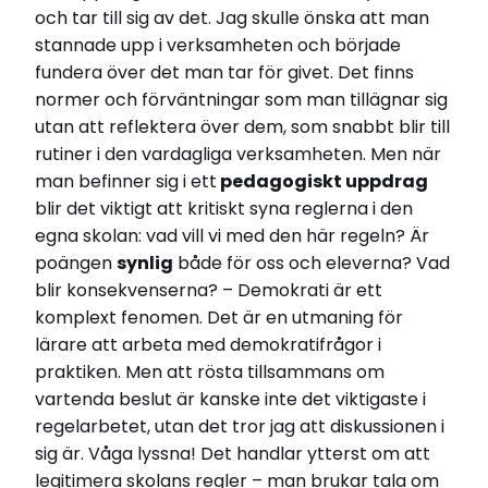
och tar till sig av det. Jag skulle önska att man
stannade upp i verksamheten och började
fundera över det man tar för givet. Det finns
normer och förväntningar som man tillägnar sig
utan att reflektera över dem, som snabbt blir till
rutiner i den vardagliga verksamheten. Men när
man befinner sig i ett
pedagogiskt uppdrag
blir det viktigt att kritiskt syna reglerna i den
egna skolan: vad vill vi med den här regeln? Är
poängen
synlig
både för oss och eleverna? Vad
blir konsekvenserna? – Demokrati är ett
komplext fenomen. Det är en utmaning för
lärare att arbeta med demokratifrågor i
praktiken. Men att rösta tillsammans om
vartenda beslut är kanske inte det viktigaste i
regelarbetet, utan det tror jag att diskussionen i
sig är. Våga lyssna! Det handlar ytterst om att
legitimera skolans regler – man brukar tala om