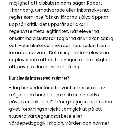
möjlighet att diskutera dem, säger Robert
Thornberg. Omotiverade eller inkonsekventa
regler som inte följs av lärarna själva öppnar
upp för kritik: det uppstår sprickor i
regelsystemets legitimitet. När eleverna
ensamma diskuterar reglerna är kritiken saklig
och välartikulerad, men den förs sällan fram i
lärarnas närvaro. Det är ingen idé – eleverna
upplever inte att de har någon reell möjlighet
att påverka lärarens inställning.
Relaterade länkar
Läs avhandling
Hur blev du intresserad av ämnet?
-Jag har under lång tid varit intresserad av
frågor som handlar om fostran och etisk
påverkan i skolan. Därför gick jag in i ett redan
givet forskningsprojekt som gick ut på att
studera värdegrundsarbete eller
värdepedagogik i skolan. Värden och normer