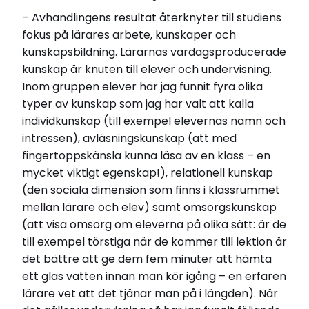
– Avhandlingens resultat återknyter till studiens
fokus på lärares arbete, kunskaper och
kunskapsbildning. Lärarnas vardagsproducerade
kunskap är knuten till elever och undervisning.
Inom gruppen elever har jag funnit fyra olika
typer av kunskap som jag har valt att kalla
individkunskap (till exempel elevernas namn och
intressen), avläsningskunskap (att med
fingertoppskänsla kunna läsa av en klass – en
mycket viktigt egenskap!), relationell kunskap
(den sociala dimension som finns i klassrummet
mellan lärare och elev) samt omsorgskunskap
(att visa omsorg om eleverna på olika sätt: är de
till exempel törstiga när de kommer till lektion är
det bättre att ge dem fem minuter att hämta
ett glas vatten innan man kör igång – en erfaren
lärare vet att det tjänar man på i längden). När