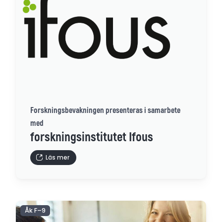
Forskningsbevakningen presenteras i samarbete
med
forskningsinstitutet Ifous
Läs mer
Åk F–9