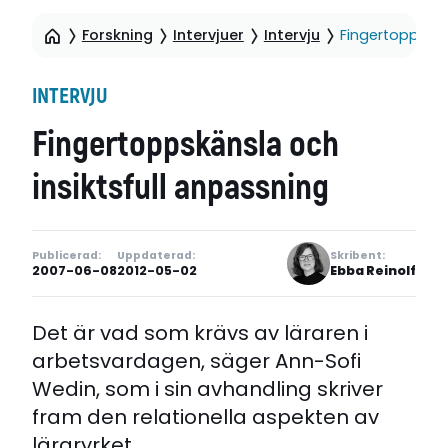
Forskning
Intervjuer
Intervju
Fingertoppskän
INTERVJU
Fingertoppskänsla och
insiktsfull anpassning
Publicerad:
Uppdaterad:
Skribent:
2007-06-08
2012-05-02
Ebba Reinolf
Det är vad som krävs av läraren i
arbetsvardagen, säger Ann-Sofi
Wedin, som i sin avhandling skriver
fram den relationella aspekten av
läraryrket.