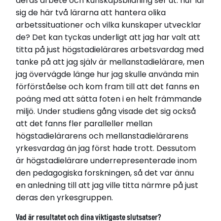
deras arbete och kunskapsbildning ser ut: hur lär
sig de här två lärarna att hantera olika
arbetssituationer och vilka kunskaper utvecklar
de? Det kan tyckas underligt att jag har valt att
titta på just högstadielärares arbetsvardag med
tanke på att jag själv är mellanstadielärare, men
jag övervägde länge hur jag skulle använda min
förförståelse och kom fram till att det fanns en
poäng med att sätta foten i en helt främmande
miljö. Under studiens gång visade det sig också
att det fanns fler paralleller mellan
högstadielärarens och mellanstadielärarens
yrkesvardag än jag först hade trott. Dessutom
är högstadielärare underrepresenterade inom
den pedagogiska forskningen, så det var ännu
en anledning till att jag ville titta närmre på just
deras den yrkesgruppen.
Vad är resultatet och dina viktigaste slutsatser?