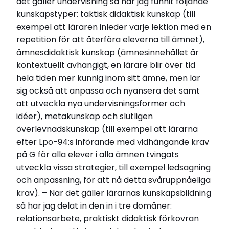
det gäller undervisning så har jag funnit följande
kunskapstyper: taktisk didaktisk kunskap (till
exempel att läraren inleder varje lektion med en
repetition för att återföra eleverna till ämnet),
ämnesdidaktisk kunskap (ämnesinnehållet är
kontextuellt avhängigt, en lärare blir över tid
hela tiden mer kunnig inom sitt ämne, men lär
sig också att anpassa och nyansera det samt
att utveckla nya undervisningsformer och
idéer), metakunskap och slutligen
överlevnadskunskap (till exempel att lärarna
efter Lpo-94:s införande med vidhängande krav
på G för alla elever i alla ämnen tvingats
utveckla vissa strategier, till exempel ledsagning
och anpassning, för att nå detta svåruppnåeliga
krav). – När det gäller lärarnas kunskapsbildning
så har jag delat in den in i tre domäner:
relationsarbete, praktiskt didaktisk förkovran