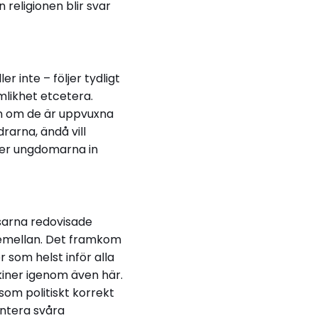
 religionen blir svar
r inte – följer tydligt
mlikhet etcetera.
en om de är uppvuxna
drarna, ändå vill
gger ungdomarna in
sarna redovisade
 emellan. Det framkom
r som helst inför alla
kiner igenom även här.
som politiskt korrekt
antera svåra