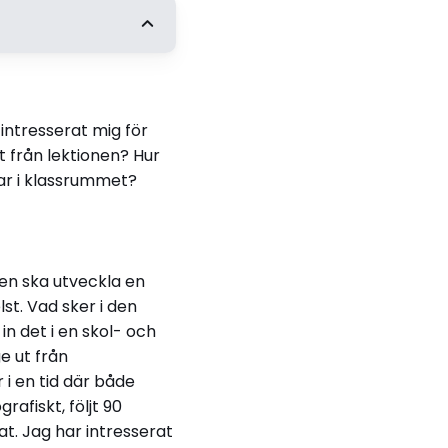
ng
ungdomars
intresserat mig för
de
 från lektionen? Hur
ar i klassrummet?
en ska utveckla en
lst. Vad sker i den
n det i en skol- och
e ut från
 i en tid där både
afiskt, följt 90
t. Jag har intresserat