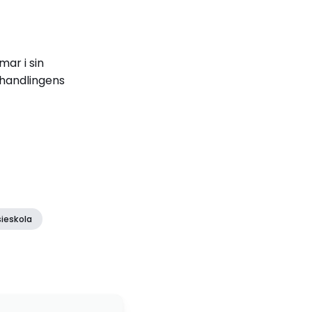
ar i sin
vhandlingens
ieskola