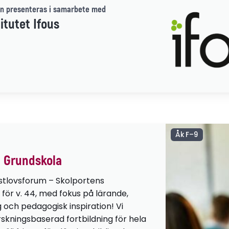
n presenteras i samarbete med
itutet Ifous
Åk F–9
 Grundskola
stlovsforum – Skolportens
 för v. 44, med fokus på lärande,
g och pedagogisk inspiration! Vi
orskningsbaserad fortbildning för hela