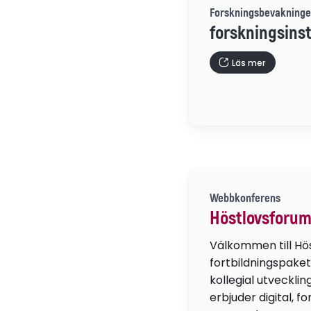
Forskningsbevakninge
forskningsinst
Läs mer
Webbkonferens
Höstlovsforum
Välkommen till Hö
fortbildningspaket
kollegial utvecklin
erbjuder digital, f