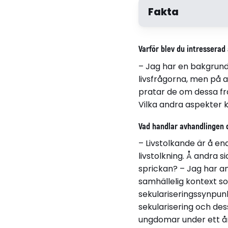
Fakta
Varför blev du intresserad
– Jag har en bakgrund 
livsfrågorna, men på 
pratar de om dessa fr
Vilka andra aspekter
Vad handlar avhandlingen
– Livstolkande är å e
Relaterade länkar
livstolkning. Å andra s
sprickan? – Jag har an
Läs avhandling
samhällelig kontext so
sekulariseringssynpunk
sekularisering och des
ungdomar under ett år,