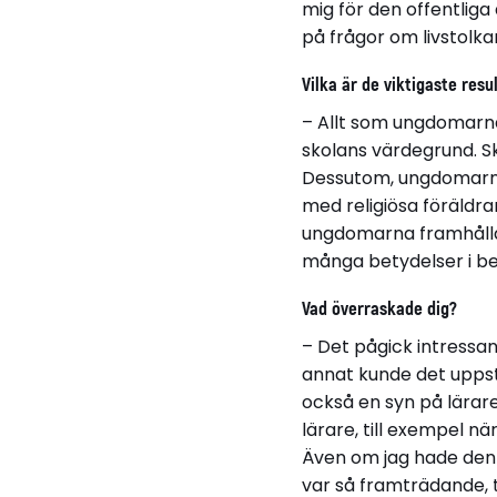
mig för den offentliga 
på frågor om livstolka
Vilka är de viktigaste resu
– Allt som ungdomarna u
skolans värdegrund. Sk
Dessutom, ungdomarna 
med religiösa föräldrar
ungdomarna framhålla a
många betydelser i be
Vad överraskade dig?
– Det pågick intressa
annat kunde det uppst
också en syn på lärare 
lärare, till exempel n
Även om jag hade den b
var så framträdande, t