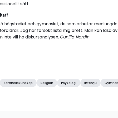
essionellt sätt.
ltat?
å högstadiet och gymnasiet, de som arbetar med ungdom
öräldrar. Jag har försökt lista mig brett. Man kan läsa a
 inte vill ha diskursanalysen.
Gunilla Nordin
Samhällskunskap
Religion
Psykologi
Intervju
Gymnas