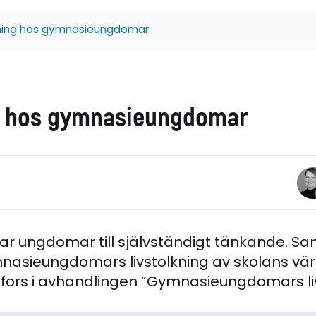
kning hos gymnasieungdomar
g hos gymnasieungdomar
r ungdomar till självständigt tänkande. Sa
asieungdomars livstolkning av skolans vär
senfors i avhandlingen ”Gymnasieungdomars l