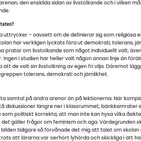
arenan, den enskilda sidan av livstolkande och i vilken mån
nde.
ltaten?
ttrycker – oavsett om de definierar sig som religiösa elle
olan har verkligen lyckats föra ut demokrati, tolerans, jä
pratar om livstolkande som något individuellt valt, äv
. Ingen i studien har heller valt någon annan linje än föräl
tt de valt sin livstolkning av egen fri vilja. Däremot lä
greppen tolerans, demokrati och jämlikhet.
nta samtal på andra arenor än på lektionerna. När kompi
å diskussioner längre ner i klassrummet, bänkkamrater
som politiskt korrekta, att man inte kan hysa vilka åsikte
är det gäller frågor om feminism och aga. Värdegrunden s
ilden tidigare så förvånade det mig att talet om skolan 
rots att lärarna var oerhört lyhörda och skickliga i att h