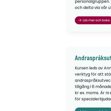
personalgruppen. Vä
och delta via vår u
Läs mer och boka
Andraspråksut
Kursen leds av Ann
verktyg för att st
andraspråksutveckli
tillgång i 6 månad
kr ex. moms. Är ni
för specialerbjud