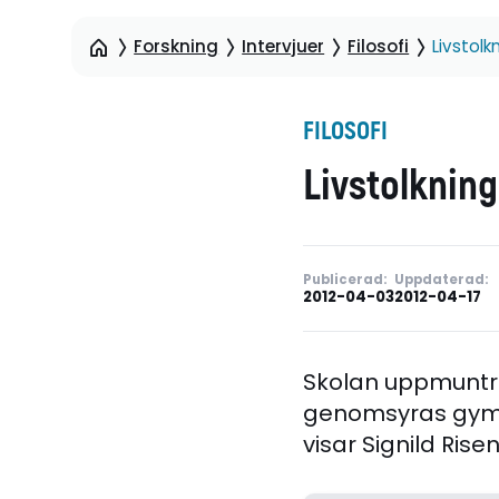
Forskning
Intervjuer
Filosofi
Livstol
FILOSOFI
Livstolknin
Publicerad:
Uppdaterad:
2012-04-03
2012-04-17
Skolan uppmuntra
genomsyras gymn
visar Signild Ri