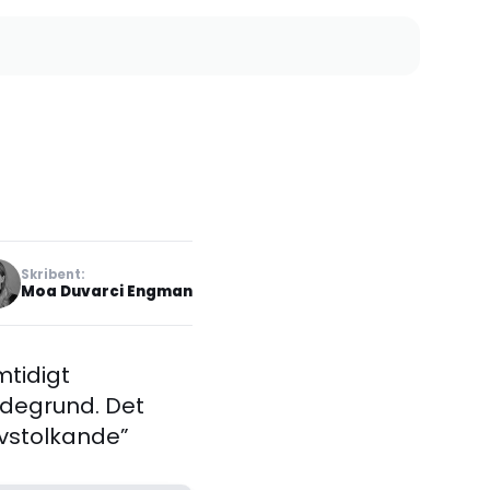
Skribent:
Moa Duvarci Engman
mtidigt
degrund. Det
ivstolkande”