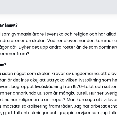
Signild Risenfors
Avhandli
 av ämnet?
Född 1957
Gymnasie
som gymnasielärare i svenska och religion och har alltid 
i Lund
livstolkan
andra arenor än skolan. Vad rör eleven när den kommer ut
Disputerade 2012-01-27
ågor då? Dyker det upp andra röster än de som dominer
vid Göteborgs universitet
 kommer fram?
 om?
na sidan något som skolan kräver av ungdomarna, att elev
idan är det inte okej att uttrycka vilken livstolkning som he
vänt begreppet livsåskådning från 1970-talet och sätter i
m ser annorlunda ut, som är mångkulturell. Hur ser Sverig
t nu när religionerna är i ropet? Man kan säga att vi lever
s motsats, sakralisering framträder. Jag har arbetat etnogr
 gjort fältanteckningar och gruppintervjuer som jag tolka