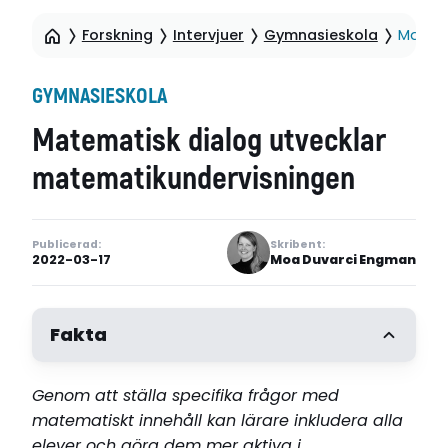
Forskning
Intervjuer
Gymnasieskola
Matema
GYMNASIESKOLA
Matematisk dialog utvecklar
matematikundervisningen
Publicerad:
Skribent:
2022-03-17
Moa Duvarci Engman
Fakta
Genom att ställa specifika frågor med
matematiskt innehåll kan lärare inkludera alla
elever och göra dem mer aktiva i