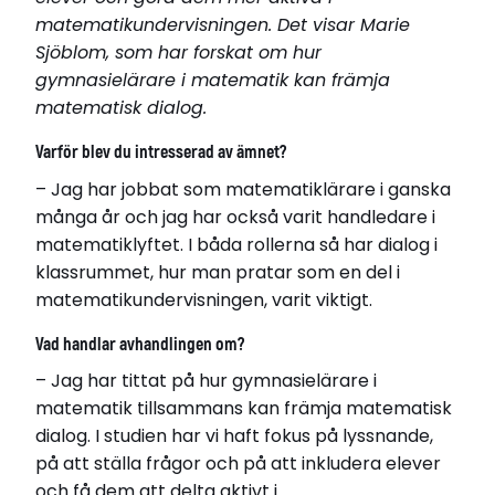
matematikundervisningen. Det visar Marie
Sjöblom, som har forskat om hur
gymnasielärare i matematik kan främja
matematisk dialog.
Varför blev du intresserad av ämnet?
– Jag har jobbat som matematiklärare i ganska
många år och jag har också varit handledare i
Marie Sjöblom
matematiklyftet. I båda rollerna så har dialog i
Marie Sjöblom
Bor i Malmö
klassrummet, hur man pratar som en del i
Född år 1976
matematikundervisningen, varit viktigt.
Disputerade 2022-02-21
Vad handlar avhandlingen om?
vid Malmö universitet
– Jag har tittat på hur gymnasielärare i
Avhandling
matematik tillsammans kan främja matematisk
Promoting mathematical dialogue – students’
dialog. I studien har vi haft fokus på lyssnande,
and teachers’ listening, questioning and
på att ställa frågor och på att inkludera elever
participation
och få dem att delta aktivt i