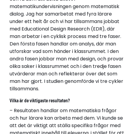
matematikundervisningen genom matematisk
Relaterade länkar
dialog. Jag har samarbetat med fyra lärare
Läs avhandling
under ett helt år och vi har tillsammans jobbat
med Educational Design Research (EDR), där
man arbetar i en cyklisk process med tre faser.
Den första fasen handlar om analys, där man
utforskar vad som händer i klassrummet. I den
andra fasen jobbar man med design, och provar
olika saker i klassrummet och i den tredje fasen
utvärderar man och reflekterar över det som
man har gjort. I studien genomförde vi tre cykler
tillsammans.
Vilka är de viktigaste resultaten?
– Resultaten handlar om matematiska frågor
och hur lärare kan arbeta med dem. Vi kunde se
att det är viktigt att ställa specifika frågor med
matematiskt innehåll till eleverna, i stället för att