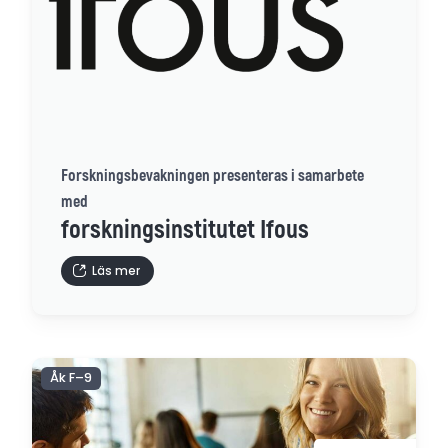
Forskningsbevakningen presenteras i samarbete
med
forskningsinstitutet Ifous
Läs mer
Åk F–9