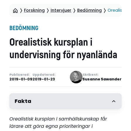
Forskning
Intervjuer
Bedömning
Orealistisk
BEDÖMNING
Orealistisk kursplan i
undervisning för nyanlända
Publicerad:
Uppdaterad:
Skribent:
2019-01-09
2019-01-23
Susanne Sawander
Fakta
Orealistisk kursplan i samhällskunskap får
lärare att göra egna prioriteringar i