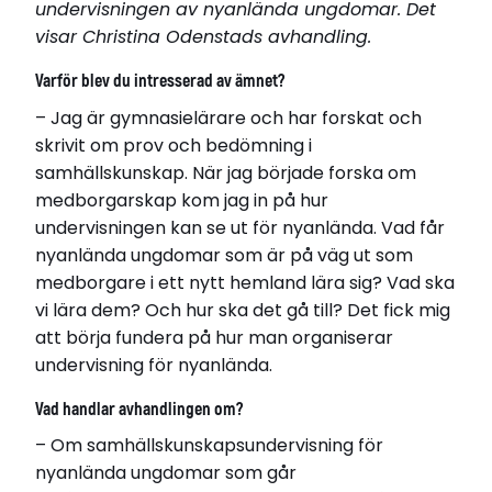
undervisningen av nyanlända ungdomar. Det
visar Christina Odenstads avhandling.
Varför blev du intresserad av ämnet?
– Jag är gymnasielärare och har forskat och
skrivit om prov och bedömning i
samhällskunskap. När jag började forska om
medborgarskap kom jag in på hur
Christina Odenstad
undervisningen kan se ut för nyanlända. Vad får
Född 1970
nyanlända ungdomar som är på väg ut som
Bor i Sollentuna
medborgare i ett nytt hemland lära sig? Vad ska
vi lära dem? Och hur ska det gå till? Det fick mig
Disputerade 2018-11-16
att börja fundera på hur man organiserar
vid Karlstads universitet
undervisning för nyanlända.
Avhandling
Medborgarkunskap i fokus: Samhällskunskaps-
Vad handlar avhandlingen om?
undervisning för nyanlända
– Om samhällskunskapsundervisning för
nyanlända ungdomar som går
Relaterade länkar