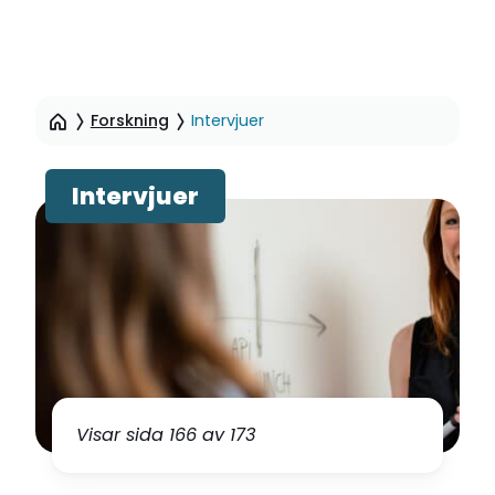
Hoppa
till
Forskning
Intervjuer
sidinnehåll
Intervjuer
Visar sida 166 av 173