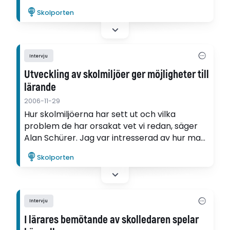
aktionsforskning visar att med gemensamma
Skolporten
insatser från pedagog och föräldrar kan man
vända ett barns negativa utvecklingsspiral.
Intervju
Utveckling av skolmiljöer ger möjligheter till
lärande
2006-11-29
Hur skolmiljöerna har sett ut och vilka
problem de har orsakat vet vi redan, säger
Alan Schürer. Jag var intresserad av hur man
faktiskt kan FÖRÄNDRA skolmiljön och om
Skolporten
eleverna kan lära sig något i samma veva.
Och det finns det, visar hans avhandling.
Intervju
I lärares bemötande av skolledaren spelar