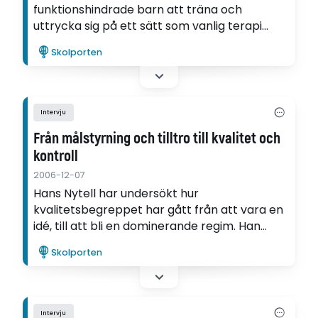
funktionshindrade barn att träna och
uttrycka sig på ett sätt som vanlig terapi
sällan gör. Här ges barnen själva kontrollen
Skolporten
över skeendet och dessutom är det roligt,
säger forskaren Eva Petersson.
Intervju
Från målstyrning och tilltro till kvalitet och
kontroll
2006-12-07
Hans Nytell har undersökt hur
kvalitetsbegreppet har gått från att vara en
idé, till att bli en dominerande regim. Han
menar att från en utbildningspolitik som
Skolporten
byggde på decentralisering och målstyrning,
går vi nu mot en centralisering.
Intervju