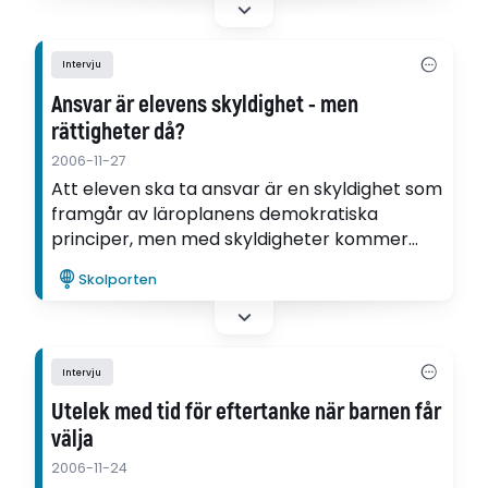
kommunikativ potential.
Intervju
Ansvar är elevens skyldighet - men
rättigheter då?
2006-11-27
Att eleven ska ta ansvar är en skyldighet som
framgår av läroplanens demokratiska
principer, men med skyldigheter kommer
även rättigheter, som att få utöva inflytande,
Skolporten
men den kopplingen verkar saknas helt hos
eleverna, säger forskaren Åsa Söderström.
Intervju
Utelek med tid för eftertanke när barnen får
välja
2006-11-24