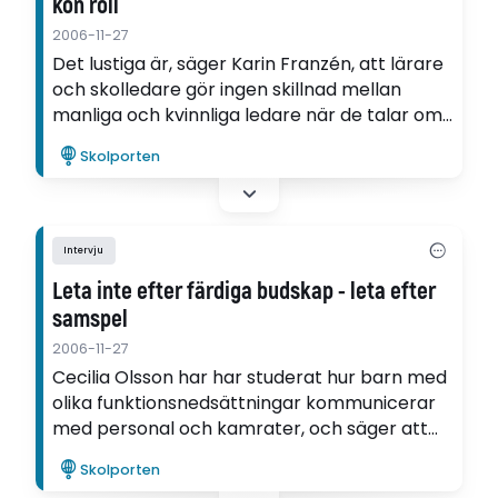
kön roll
2006-11-27
Det lustiga är, säger Karin Franzén, att lärare
och skolledare gör ingen skillnad mellan
manliga och kvinnliga ledare när de talar om
ledarskapet i allmänhet. Men när lärare talar
Skolporten
om sin egen skolledare så börjar de plötsligt
söka efter stereotyper.
Intervju
Leta inte efter färdiga budskap - leta efter
samspel
2006-11-27
Cecilia Olsson har har studerat hur barn med
olika funktionsnedsättningar kommunicerar
med personal och kamrater, och säger att
det viktigaste är att våga ge sig in i själva
Skolporten
samspelet: alla beteenden har en