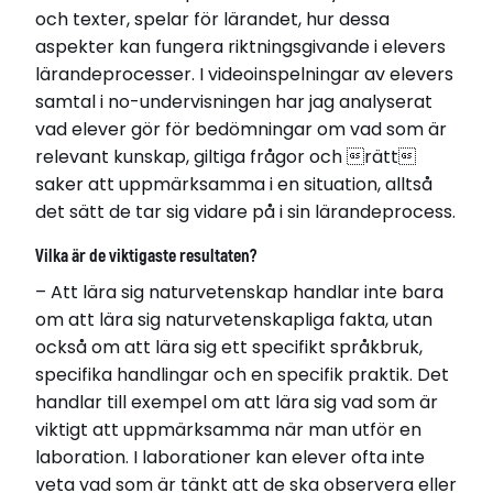
och texter, spelar för lärandet, hur dessa
Relaterade länkar
aspekter kan fungera riktningsgivande i elevers
Läs avhandling
lärandeprocesser. I videoinspelningar av elevers
samtal i no-undervisningen har jag analyserat
vad elever gör för bedömningar om vad som är
relevant kunskap, giltiga frågor och rätt
saker att uppmärksamma i en situation, alltså
det sätt de tar sig vidare på i sin lärandeprocess.
Vilka är de viktigaste resultaten?
– Att lära sig naturvetenskap handlar inte bara
om att lära sig naturvetenskapliga fakta, utan
också om att lära sig ett specifikt språkbruk,
specifika handlingar och en specifik praktik. Det
handlar till exempel om att lära sig vad som är
viktigt att uppmärksamma när man utför en
laboration. I laborationer kan elever ofta inte
veta vad som är tänkt att de ska observera eller