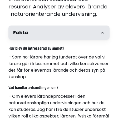
resurser: Analyser av elevers lärande
i naturorienterande undervisning.
Fakta
Malena Lidar
Hur blev du intresserad av ämnet?
Född 1973
– Som no-lärare har jag funderat över de val vi
i Uppsala
lärare gör i klassrummet och vilka konsekvenser
Disputerade
det får för elevernas lärande och deras syn på
2010-05-07
kunskap.
vid Uppsala universitet med avhandlingen:
Vad handlar avhandlingen om?
Avhandling
– Om elevers lärandeprocesser i den
Erfarenhet och sociokulturella resurser: Analyser
naturvetenskapliga undervisningen och hur de
av elevers lärande i naturorienterande
kan studeras. Jag har i tre delstudier undersökt
undervisning
vilken roll olika aspekter; läraren, fysiska föremål