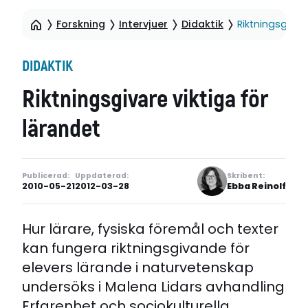
Forskning
Intervjuer
Didaktik
Riktningsgivar
DIDAKTIK
Riktningsgivare viktiga för
lärandet
Publicerad:
Uppdaterad:
Skribent:
2010-05-21
2012-03-28
Ebba Reinolf
Hur lärare, fysiska föremål och texter
kan fungera riktningsgivande för
elevers lärande i naturvetenskap
undersöks i Malena Lidars avhandling
Erfarenhet och sociokulturella