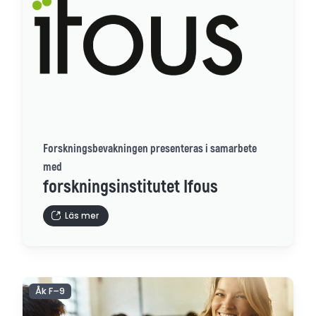
Forskningsbevakningen presenteras i samarbete
med
forskningsinstitutet Ifous
Läs mer
Åk F–9