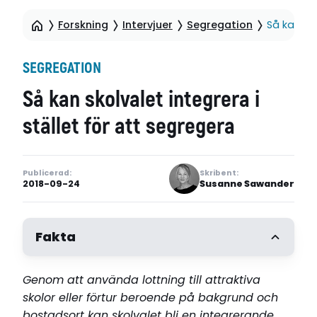
Forskning
Intervjuer
Segregation
Så kan sko
SEGREGATION
Så kan skolvalet integrera i
stället för att segregera
Publicerad:
Skribent:
2018-09-24
Susanne Sawander
Fakta
Genom att använda lottning till attraktiva
skolor eller förtur beroende på bakgrund och
bostadsort kan skolvalet bli en integrerande