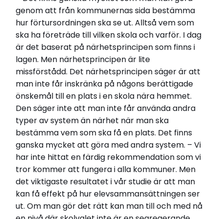
genom att från kommunernas sida bestämma
hur förtursordningen ska se ut. Alltså vem som
ska ha företräde till vilken skola och varför. I dag
är det baserat på närhetsprincipen som finns i
lagen. Men närhetsprincipen är lite
missförstådd. Det närhetsprincipen säger är att
man inte får inskränka på någons berättigade
önskemål till en plats i en skola nära hemmet.
Den säger inte att man inte får använda andra
typer av system än närhet när man ska
bestämma vem som ska få en plats. Det finns
ganska mycket att göra med andra system. – Vi
har inte hittat en färdig rekommendation som vi
tror kommer att fungera i alla kommuner. Men
det viktigaste resultatet i vår studie är att man
kan få effekt på hur elevsammansättningen ser
ut. Om man gör det rätt kan man till och med nå
en nivå där skolvalet inte är en segregerande