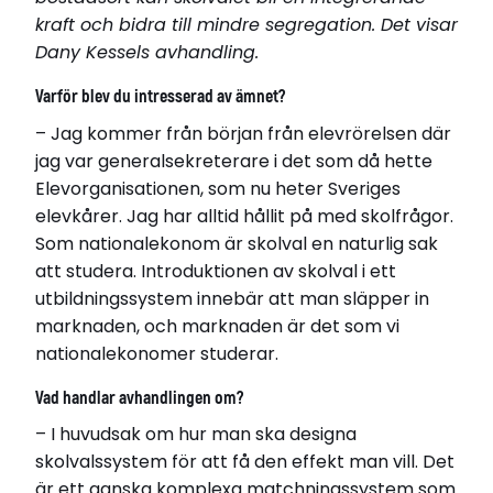
kraft och bidra till mindre segregation. Det visar
Dany Kessels avhandling.
Varför blev du intresserad av ämnet?
– Jag kommer från början från elevrörelsen där
jag var generalsekreterare i det som då hette
Elevorganisationen, som nu heter Sveriges
Dany Kessel
elevkårer. Jag har alltid hållit på med skolfrågor.
Född 1982
Som nationalekonom är skolval en naturlig sak
Bor i Stockholm
att studera. Introduktionen av skolval i ett
utbildningssystem innebär att man släpper in
Disputerade 2018-09-07
marknaden, och marknaden är det som vi
vid Stockholms universitet
nationalekonomer studerar.
Avhandling
School Choice, School Performance and School
Vad handlar avhandlingen om?
Segregation: Institutions and Design
– I huvudsak om hur man ska designa
skolvalssystem för att få den effekt man vill. Det
Relaterade länkar
är ett ganska komplexa matchningssystem som