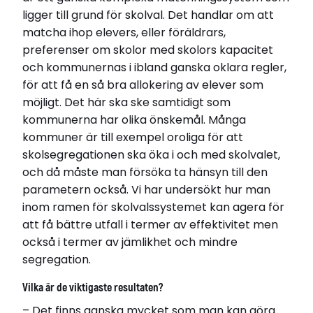
Läs avhandling
ligger till grund för skolval. Det handlar om att
matcha ihop elevers, eller föräldrars,
preferenser om skolor med skolors kapacitet
och kommunernas i ibland ganska oklara regler,
för att få en så bra allokering av elever som
möjligt. Det här ska ske samtidigt som
kommunerna har olika önskemål. Många
kommuner är till exempel oroliga för att
skolsegregationen ska öka i och med skolvalet,
och då måste man försöka ta hänsyn till den
parametern också. Vi har undersökt hur man
inom ramen för skolvalssystemet kan agera för
att få bättre utfall i termer av effektivitet men
också i termer av jämlikhet och mindre
segregation.
Vilka är de viktigaste resultaten?
– Det finns ganska mycket som man kan göra