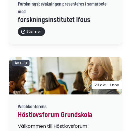
Forskningsbevakningen presenteras i samarbete
med
forskningsinstitutet Ifous
Läs mer
Åk F–9
23 okt – 1 nov
Webbkonferens
Höstlovsforum Grundskola
Välkommen till Höstlovsforum –