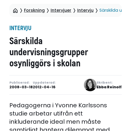
Forskning
Intervjuer
Intervju
Särskilda unde
INTERVJU
Särskilda
undervisningsgrupper
osynliggörs i skolan
Publicerad:
Uppdaterad:
Skribent:
2008-03-18
2012-04-16
Ebba Reinolf
Pedagogerna i Yvonne Karlssons
studie arbetar utifrån ett
inkluderande ideal men måste
samtidigt hantera dilemmat med