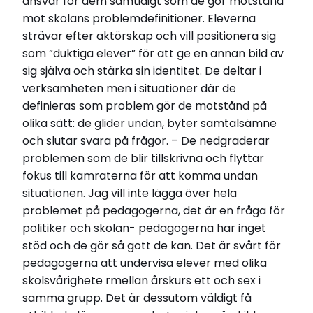
ansvar för dem samtidigt som de gör motstånd
mot skolans problemdefinitioner. Eleverna
strävar efter aktörskap och vill positionera sig
som ”duktiga elever” för att ge en annan bild av
sig själva och stärka sin identitet. De deltar i
verksamheten men i situationer där de
definieras som problem gör de motstånd på
olika sätt: de glider undan, byter samtalsämne
och slutar svara på frågor. – De nedgraderar
problemen som de blir tillskrivna och flyttar
fokus till kamraterna för att komma undan
situationen. Jag vill inte lägga över hela
problemet på pedagogerna, det är en fråga för
politiker och skolan- pedagogerna har inget
stöd och de gör så gott de kan. Det är svårt för
pedagogerna att undervisa elever med olika
skolsvårighete rmellan årskurs ett och sex i
samma grupp. Det är dessutom väldigt få