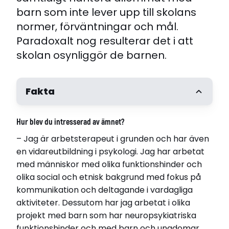
barn som inte lever upp till skolans
normer, förväntningar och mål.
Paradoxalt nog resulterar det i att
skolan osynliggör de barnen.
Fakta
Yvonne Karlsson
Hur blev du intresserad av ämnet?
Född 1959
– Jag är arbetsterapeut i grunden och har även
i Linköping
en vidareutbildning i psykologi. Jag har arbetat
Disputerade 2008-01-25
med människor med olika funktionshinder och
vid Linköpings universitet
olika social och etnisk bakgrund med fokus på
Avhandling
kommunikation och deltagande i vardagliga
Att inte vilja vara problem. Social organisering
aktiviteter. Dessutom har jag arbetat i olika
och utvärdering av elever i en särskild
projekt med barn som har neuropsykiatriska
undervisningsgrupp.
funktionshinder och med barn och ungdomar