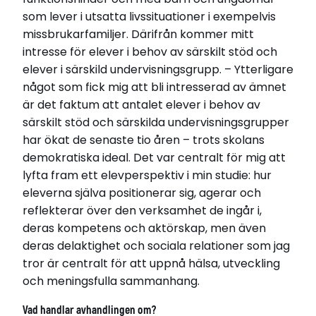
som lever i utsatta livssituationer i exempelvis
Relaterade länkar
missbrukarfamiljer. Därifrån kommer mitt
intresse för elever i behov av särskilt stöd och
Läs avhandling
elever i särskild undervisningsgrupp. – Ytterligare
något som fick mig att bli intresserad av ämnet
är det faktum att antalet elever i behov av
särskilt stöd och särskilda undervisningsgrupper
har ökat de senaste tio åren – trots skolans
demokratiska ideal. Det var centralt för mig att
lyfta fram ett elevperspektiv i min studie: hur
eleverna själva positionerar sig, agerar och
reflekterar över den verksamhet de ingår i,
deras kompetens och aktörskap, men även
deras delaktighet och sociala relationer som jag
tror är centralt för att uppnå hälsa, utveckling
och meningsfulla sammanhang.
Vad handlar avhandlingen om?