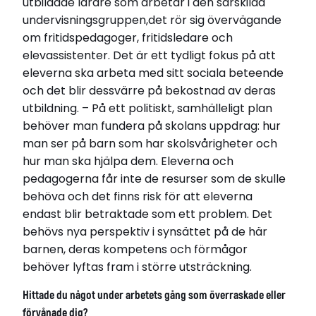
utbildade lärare som arbetar i den särskilda
undervisningsgruppen,det rör sig övervägande
om fritidspedagoger, fritidsledare och
elevassistenter. Det är ett tydligt fokus på att
eleverna ska arbeta med sitt sociala beteende
och det blir dessvärre på bekostnad av deras
utbildning. – På ett politiskt, samhälleligt plan
behöver man fundera på skolans uppdrag: hur
man ser på barn som har skolsvårigheter och
hur man ska hjälpa dem. Eleverna och
pedagogerna får inte de resurser som de skulle
behöva och det finns risk för att eleverna
endast blir betraktade som ett problem. Det
behövs nya perspektiv i synsättet på de här
barnen, deras kompetens och förmågor
behöver lyftas fram i större utsträckning.
Hittade du något under arbetets gång som överraskade eller
förvånade dig?