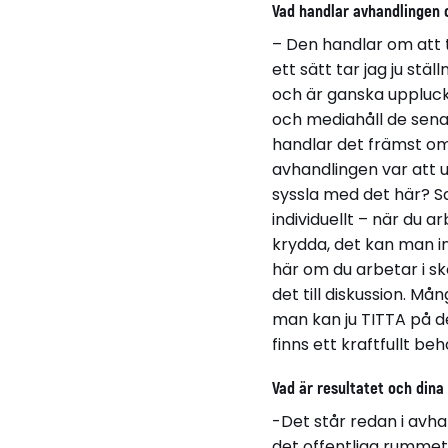
Vad handlar avhandlingen
– Den handlar om att 
ett sätt tar jag ju st
och är ganska uppluck
och mediahåll de senas
handlar det främst om 
avhandlingen var att u
syssla med det här? S
individuellt – när du ar
krydda, det kan man in
här om du arbetar i s
det till diskussion. Må
man kan ju TITTA på de
finns ett kraftfullt b
Vad är resultatet och dina
-Det står redan i avha
det offentliga rummet”