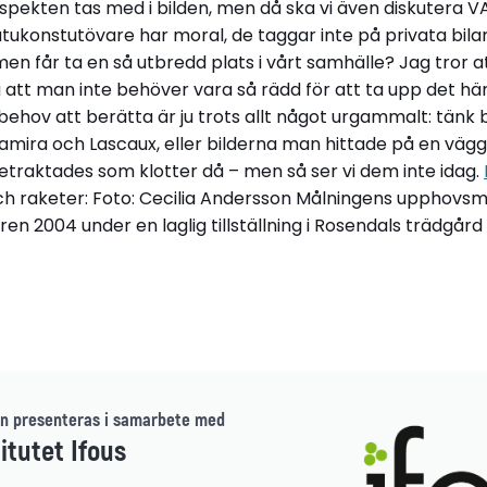
 aspekten tas med i bilden, men då ska vi även diskutera 
atukonstutövare har moral, de taggar inte på privata bilar
en får ta en så utbredd plats i vårt samhälle? Jag tror 
att man inte behöver vara så rädd för att ta upp det här
behov att berätta är ju trots allt något urgammalt: tänk
tamira och Lascaux, eller bilderna man hittade på en väg
etraktades som klotter då – men så ser vi dem inte idag.
 och raketer: Foto: Cecilia Andersson Målningens upphovsma
en 2004 under en laglig tillställning i Rosendals trädgård
n presenteras i samarbete med
itutet Ifous