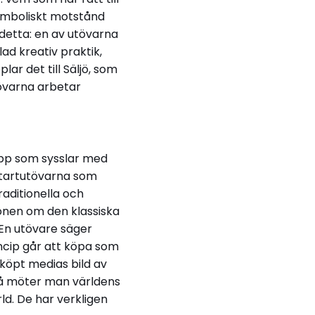
ymboliskt motstånd
 detta: en av utövarna
ad kreativ praktik,
ar det till Säljö, som
tövarna arbetar
rupp som sysslar med
eetartutövarna som
raditionella och
ssionen om den klassiska
 En utövare säger
ncip går att köpa som
 köpt medias bild av
 så möter man världens
ld. De har verkligen