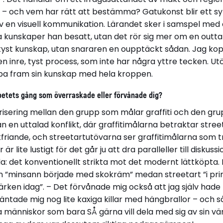
 – och vem har rätt att bestämma? Gatukonst blir ett s
av en visuell kommunikation. Lärandet sker i samspel med
ka kunskaper han besatt, utan det rör sig mer om en outtal
tyst kunskap, utan snararen en oupptäckt sådan. Jag koppl
 en inre, tyst process, som inte har några yttre tecken. U
pa fram sin kunskap med hela kroppen.
betets gång som överraskade eller förvånade dig?
larisering mellan den grupp som målar graffiti och den g
an en uttalad konflikt, där graffitimålarna betraktar str
kfriande, och streetartutövarna ser graffitimålarna som t
är lite lustigt för det går ju att dra paralleller till disku
a: det konventionellt strikta mot det modernt lättköpta.
han ”minsann började med skokräm” medan streetart ”i pri
ärken idag”. – Det förvånade mig också att jag själv hade
rväntade mig nog lite kaxiga killar med hängbrallor – och
 människor som bara SÅ gärna vill dela med sig av sin vär