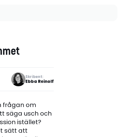
ummet
Skribent:
Ebba Reinolf
n frågan om
att säga usch och
sion istället?
 sätt att