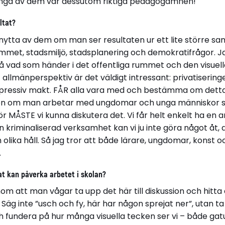
 Många av dem var dessutom riktiga pedagogämnen!
ltat?
ar nytta av dem om man ser resultaten ur ett lite större
mmet, stadsmiljö, stadsplanering och demokratifrågor. Ja
på vad som händer i det offentliga rummet och den visuella 
 allmänperspektiv är det väldigt intressant: privatisering
pressiv makt. FÅR alla vara med och bestämma om detta?
Men om man arbetar med ungdomar och unga människor 
ör MÅSTE vi kunna diskutera det. Vi får helt enkelt ha en 
 kriminaliserad verksamhet kan vi ju inte göra något åt, dä
n olika håll. Så jag tror att både lärare, ungdomar, konst 
.
tat kan påverka arbetet i skolan?
m att man vågar ta upp det här till diskussion och hitta
 Säg inte ”usch och fy, här har någon sprejat ner”, utan
 fundera på hur många visuella tecken ser vi – både ga