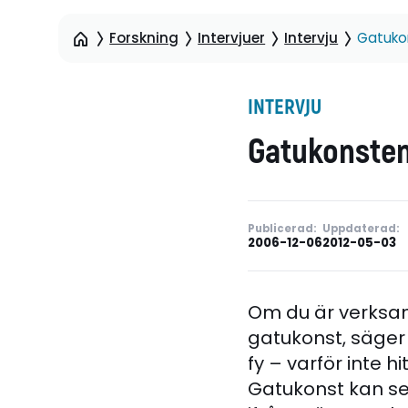
Forskning
Intervjuer
Intervju
Gatuko
INTERVJU
Gatukonsten
Publicerad:
Uppdaterad:
2006-12-06
2012-05-03
Om du är verksam
gatukonst, säger 
fy – varför inte 
Gatukonst kan ses