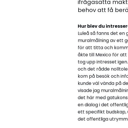
ifrågasätta makt
behov att få berä
Hur blev du intress
Luleå så fanns det en
muralmålning av ett g
för att titta och komm
åkte till Mexico för at
tog upp intresset igen
och det rådde nolltole
kom på besök och info
kunde väl vända på det
visade jag muralmålni
det här med gatukonst:
en dialog i det offent
ett specifikt budskap,
det offentliga utrymme