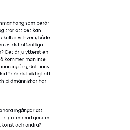
 sammanhang som berör
g tror att det kan
kultur vi lever i, både
en av det offentliga
 Det är ju ytterst en
så kommer man inte
annan ingång, det finns
rför är det viktigt att
och bildmänniskor har
 andra ingångar att
 ta en promenad genom
tukonst och andra?