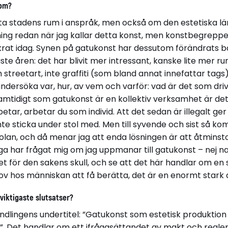
 om?
ta stadens rum i anspråk, men också om den estetiska lä
ällning redan när jag kallar detta konst, men konstbegrepp
rat idag. Synen på gatukonst har dessutom förändrats bå
te åren: det har blivit mer intressant, kanske lite mer 
streetart, inte graffiti (som bland annat innefattar tags
ndersöka var, hur, av vem och varför: vad är det som dri
amtidigt som gatukonst är en kollektiv verksamhet är det
betar, arbetar du som individ. Att det sedan är illegalt ger 
te sticka under stol med. Men till syvende och sist så ko
kolan, och då menar jag att enda lösningen är att åtmins
nga har frågat mig om jag uppmanar till gatukonst – nej na
t för den sakens skull, och se att det här handlar om en
ehov hos människan att få berätta, det är en enormt stark d
 viktigaste slutsatser?
ndlingens undertitel: ”Gatukonst som estetisk produktion 
. Det handlar om ett ifrågasättandet av makt och regler: