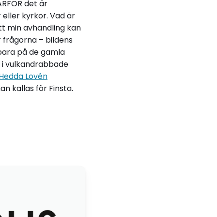
VARFÖR det är
 eller kyrkor. Vad är
att min avhandling kan
 frågorna – bildens
 bara på de gamla
g i vulkandrabbade
Hedda Lovén
n kallas för Finsta.