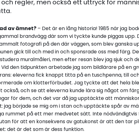
 och regler, men också ett uttryck för männ
tta.
erad av ämnet?
– Det är en lång historia! 1985 när jag bod
 gammal brandvägg där som vi tyckte kunde piggas upp. D
ammalt fotografi på den där väggen, som blev ganska upp
unen gick till och med in och sponsrade oss med färg. Det 
t studera muralmåleri, men efter resan blev jag sjuk och d
. Vid den tidpunkten arbetade jag som bildlärare på en g
rans: eleverna fick knappt titta på en tuschpenna, till o
rmerade om klotterförbudet. Jag tyckte att det hela blev
 också, och se att eleverna kunde lära sig något om färg
ngar för dem, och det var då jag upptäckte att människor
 jag började se mig om i stan och upptäckte spår av männ
liga rummet på ett mer medvetet sätt. Inte nödvändigtvis 
 utan för att en konsekvens av gatukonst är att den tar p
t: det är det som är dess funktion.