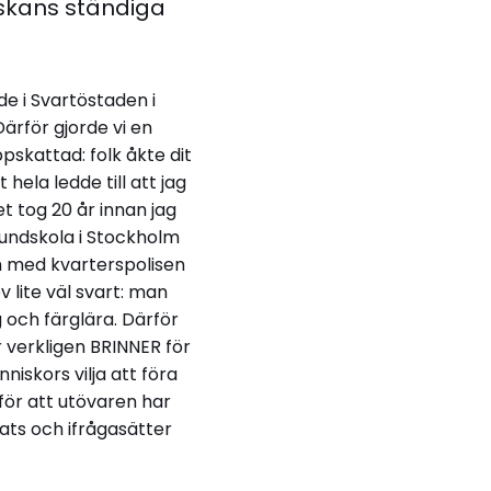
iskans ständiga
de i Svartöstaden i
ärför gjorde vi en
skattad: folk åkte dit
hela ledde till att jag
et tog 20 år innan jag
rundskola i Stockholm
ch med kvarterspolisen
 lite väl svart: man
 och färglära. Därför
 verkligen BRINNER för
iskors vilja att föra
för att utövaren har
lats och ifrågasätter