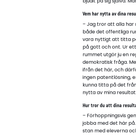
bjudit på sig själva.
Vem har nytta av dina resu
– Jag tror att alla h
både det offentliga ru
vara nyttigt att titta 
på gott och ont. Ur ett
rummet utgör ju en re
demokratisk fråga. 
ifrån det här, och därf
ingen patentlösning, en
kunna titta på det frå
nytta av mina resultat
Hur tror du att dina resul
– Förhoppningsvis geno
jobba med det här på.
stan med eleverna och