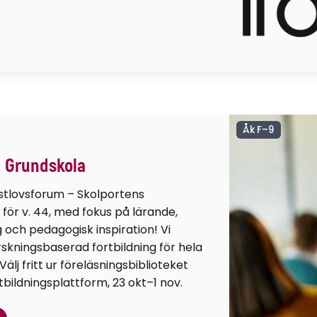
Åk F–9
 Grundskola
stlovsforum – Skolportens
 för v. 44, med fokus på lärande,
g och pedagogisk inspiration! Vi
orskningsbaserad fortbildning för hela
lj fritt ur föreläsningsbiblioteket
tbildningsplattform, 23 okt–1 nov.