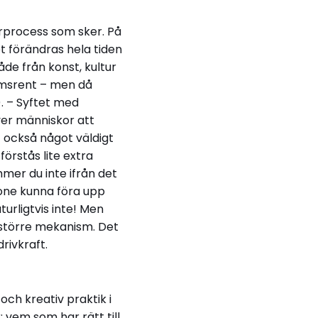
rprocess som sker. På
et förändras hela tiden
de från konst, kultur
rumsrent – men då
). – Syftet med
ver människor att
 också något väldigt
förstås lite extra
mmer du inte ifrån det
tone kunna föra upp
turligtvis inte! Men
 större mekanism. Det
rivkraft.
och kreativ praktik i
 vem som har rätt till