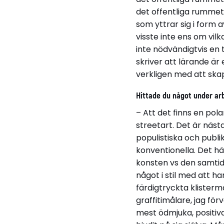
det offentliga rummet
som yttrar sig i form 
visste inte ens om vil
inte nödvändigtvis en 
skriver att lärande är
verkligen med att ska
Hittade du något under ar
– Att det finns en po
streetart. Det är näst
populistiska och publi
konventionella. Det här 
konsten vs den samtid
något i stil med att 
färdigtryckta klisterm
graffitimålare, jag fö
mest ödmjuka, positiva