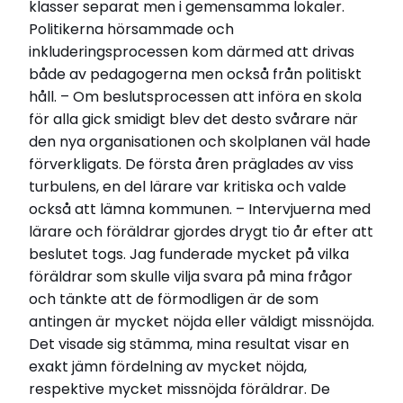
klasser separat men i gemensamma lokaler.
Politikerna hörsammade och
inkluderingsprocessen kom därmed att drivas
både av pedagogerna men också från politiskt
håll. – Om beslutsprocessen att införa en skola
för alla gick smidigt blev det desto svårare när
den nya organisationen och skolplanen väl hade
förverkligats. De första åren präglades av viss
turbulens, en del lärare var kritiska och valde
också att lämna kommunen. – Intervjuerna med
lärare och föräldrar gjordes drygt tio år efter att
beslutet togs. Jag funderade mycket på vilka
föräldrar som skulle vilja svara på mina frågor
och tänkte att de förmodligen är de som
antingen är mycket nöjda eller väldigt missnöjda.
Det visade sig stämma, mina resultat visar en
exakt jämn fördelning av mycket nöjda,
respektive mycket missnöjda föräldrar. De