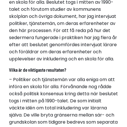
en skola för alla. Beslutet togs i mitten av 1990-
Relaterade länkar
talet och förutom studier av kommunens
Läs avhandling
skolplan och övriga dokument, har jag intervjuat
politiker, tjänstemän, om deras erfarenheter av
den här processen. För att få reda på hur det
sedermera fungerade i praktiken har jag flera år
efter att beslutet genomfördes intervjuat lärare
och föräldrar om deras erfarenheter och
upplevelser av inkludering och en skola för alla.
Vilka är de viktigaste resultaten?
– Politiker och tjänstemän var alla eniga om att
införa en skola för alla. Förvånande nog rådde
också politisk konsensus kring detta när beslutet
togs i mitten på 1990-talet. De som initialt
väckte idén om total inkludering var lärarna
själva. De ville bryta gränserna mellan sär- och
grundskolan som tidigare bedrevs som separata