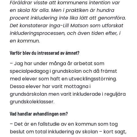
Föräldrar visste att kommunens intention var
en skola för alla. Men i praktiken är hundra
procent inkludering inte lika lätt att genomföra.
Det konstaterar Inga-Lill Matson som utforskat
inkluderingsprocessen, och även tiden efter, i
en kommun.
Varför blev du intresserad av ämnet?
Inga-Lill Matson
– Jag har under många år arbetat som
Född 1951
specialpedagog i grundskolan och då främst
Bor i Leksand
med elever som haft en utvecklingsstörning.
Dessa elever har varit mottagna i
Disputerade 2017-06-09
grundsärskolan men varit inkluderade i reguljära
vid Stockholms universitet
grundskoleklasser.
Avhandling
Grus i maskineriet?: Några kommunala
Vad handlar avhandlingen om?
tjänstemäns, politikers, föräldrars och lärares syn
– Det är en fallstudie av en kommun som tog
på en skola för alla
beslut om total inkludering av skolan – kort sagt,