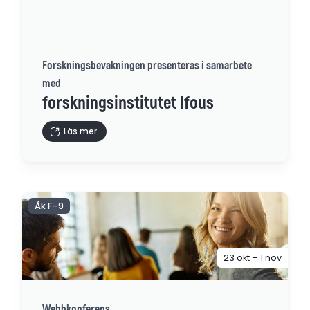
Forskningsbevakningen presenteras i samarbete
med
forskningsinstitutet Ifous
Läs mer
Åk F–9
23 okt – 1 nov
Webbkonferens