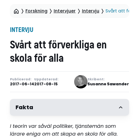
Forskning
Intervjuer
Intervju
Svårt att förver
INTERVJU
Svårt att förverkliga en
skola för alla
Publicerad:
Uppdaterad:
Skribent:
2017-06-14
2017-08-15
Susanne Sawander
Fakta
I teorin var såväl politiker, tjänstemän som
lärare eniga om att skapa en skola för alla.