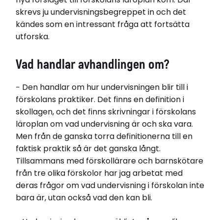
skrevs ju undervisningsbegreppet in och det
Moa Frid.
kändes som en intressant fråga att fortsätta
Moa Frid
utforska.
Bor i Piteå
Vad handlar avhandlingen om?
Född år 1981
− Den handlar om hur undervisningen blir till i
Disputerade 2025-05-16
förskolans praktiker. Det finns en definition i
vid
Luleå tekniska universitet
skollagen, och det finns skrivningar i förskolans
läroplan om vad undervisning är och ska vara.
Avhandling
Men från de ganska torra definitionerna till en
Samskapande rörelser och om(för)handlanden.
Undervisningens tillblivelser i förskolans praktiker
faktisk praktik så är det ganska långt.
Tillsammans med förskollärare och barnskötare
från tre olika förskolor har jag arbetat med
Relaterade länkar
deras frågor om vad undervisning i förskolan inte
Läs avhandlingen
bara är, utan också vad den kan bli.