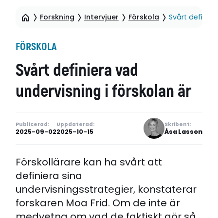
Forskning
Intervjuer
Förskola
Svårt definier
FÖRSKOLA
Svårt definiera vad
undervisning i förskolan är
Publicerad:
Uppdaterad:
Skribent:
2025-09-02
2025-10-15
Åsa Lasson
Förskollärare kan ha svårt att
definiera sina
undervisningsstrategier, konstaterar
forskaren Moa Frid. Om de inte är
medvetna om vad de faktiskt gör så