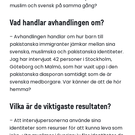
Uzma Kazi
muslim och svensk på samma gång?
Bor i Lund
Född 1979
Vad handlar avhandlingen om?
Disputerade 2024-11-22
– Avhandlingen handlar om hur barn till
vid Lunds universitet
pakistanska immigranter jämkar mellan sina
Avhandling
Swedish-(Par)Desi. Belonging Narratives of
svenska, muslimska och pakistanska identiteter.
Second-Generation Pakistani Muslims in Sweden
Jag har intervjuat 42 personer i Stockholm,
Göteborg och Malmö, som har vuxit upp i den
Relaterade länkar
pakistanska diasporan samtidigt som de är
svenska medborgare. Var känner de att de hör
Läs avhandlingen här
hemma?
Vilka är de viktigaste resultaten?
– Att intervjupersonerna använde sina
identiteter som resurser för att kunna leva som