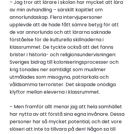
– Jag tror att lärare i skolan har mycket att lära
av min avhandling – särskilt kapitlet om
annorlundaskap. Flera intervjupersoner
upplevde att de hade fått sämre betyg för att
de var annorlunda och att lärarna saknade
förståelse för de kulturella skillnaderna i
klassrummet. De tyckte också att det fanns
brister i historia- och religionsundervisningen:
Sveriges bidrag till koloniseringsprocesser och
krig tonades ner samtidigt som muslimer
utmålades som misogyna, patriarkala och
våldsamma terrorister. Det skapade onödiga
klyftor mellan eleverna i klassrummet.
– Men framför allt menar jag att hela samhället
har nytta av att förstå sina egna invånare. Dessa
personer har så mycket potential, och det vore
slöseri att inte ta tillvara på den! Någon sa till