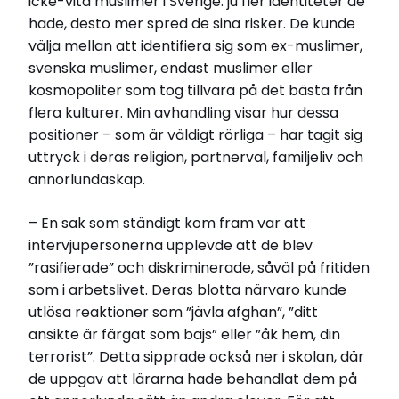
icke-vita muslimer i Sverige: ju fler identiteter de
hade, desto mer spred de sina risker. De kunde
välja mellan att identifiera sig som ex-muslimer,
svenska muslimer, endast muslimer eller
kosmopoliter som tog tillvara på det bästa från
flera kulturer. Min avhandling visar hur dessa
positioner – som är väldigt rörliga – har tagit sig
uttryck i deras religion, partnerval, familjeliv och
annorlundaskap.
– En sak som ständigt kom fram var att
intervjupersonerna upplevde att de blev
”rasifierade” och diskriminerade, såväl på fritiden
som i arbetslivet. Deras blotta närvaro kunde
utlösa reaktioner som ”jävla afghan”, ”ditt
ansikte är färgat som bajs” eller ”åk hem, din
terrorist”. Detta sipprade också ner i skolan, där
de uppgav att lärarna hade behandlat dem på