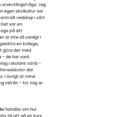
 utvecklingsfråga. Jag
in egen skolkultur var
entralt redskap i vårt
 Det var en
öga på sitt
 är inte så vanligt i
ågasätta en kollega,
att göra det med
– de har varit
lag i skolans värld –
 hörselskolor där
s. I övrigt är mina
 inifrån – för mig är
udie handlar om hur
iv till att gå en kurs