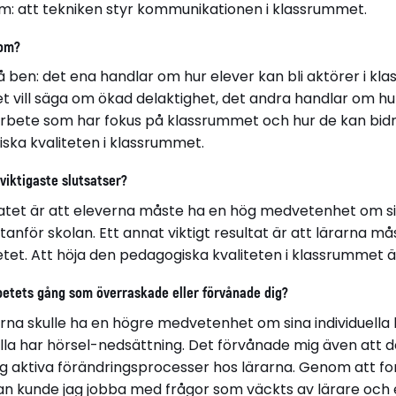
att tekniken styr kommunikationen i klassrummet.
 om?
 ben: det ena handlar om hur elever kan bli aktörer i kl
 vill säga om ökad delaktighet, det andra handlar om hu
sarbete som har fokus på klassrummet och hur de kan bidra 
ska kvaliteten i klassrummet.
 viktigaste slutsatser?
ltatet är att eleverna måste ha en hög medvetenhet om s
nför skolan. Ett annat viktigt resultat är att lärarna m
betet. Att höja den pedagogiska kvaliteten i klassrummet
betets gång som överraskade eller förvånade dig?
erna skulle ha en högre medvetenhet om sina individuell
 alla har hörsel-nedsättning. Det förvånade mig även att 
gång aktiva förändringsprocesser hos lärarna. Genom att 
an kunde jag jobba med frågor som väckts av lärare och e