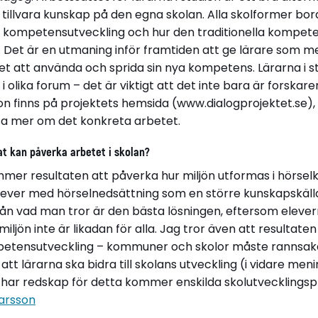
a tillvara kunskap på den egna skolan. Alla skolformer bord
å kompetensutveckling och hur den traditionella kompet
Det är en utmaning inför framtiden att ge lärare som med
tet att använda och sprida sin nya kompetens. Lärarna i st
 olika forum – det är viktigt att det inte bara är forskar
n finns på projektets hemsida (www.dialogprojektet.se),
äsa mer om det konkreta arbetet.
tat kan påverka arbetet i skolan?
mer resultaten att påverka hur miljön utformas i hörselk
ver med hörselnedsättning som en större kunskapskälla 
från vad man tror är den bästa lösningen, eftersom elevern
iljön inte är likadan för alla. Jag tror även att resulta
petensutveckling – kommuner och skolor måste rannsaka s
l att lärarna ska bidra till skolans utveckling (i vidare 
e har redskap för detta kommer enskilda skolutvecklingspr
arsson