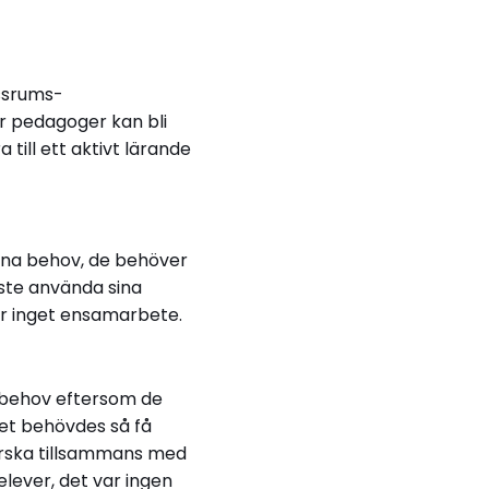
assrums-
r pedagoger kan bli
till ett aktivt lärande
ina behov, de behöver
åste använda sina
 är inget ensamarbete.
a behov eftersom de
det behövdes så få
forska tillsammans med
lever, det var ingen