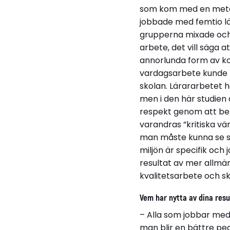
som kom med en metod 
jobbade med femtio lär
grupperna mixade och 
arbete, det vill säga 
annorlunda form av ko
vardagsarbete kunde lä
skolan. Lärararbetet ha
men i den här studien 
respekt genom att bek
varandras ”kritiska vä
man måste kunna se sin
miljön är specifik och j
resultat av mer allmän
kvalitetsarbete och s
Vem har nytta av dina resu
– Alla som jobbar med u
man blir en bättre peda