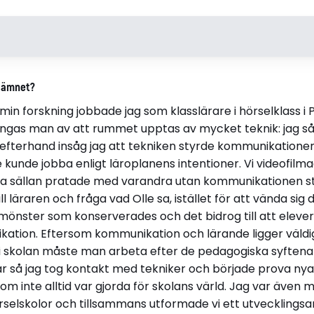
nnergren
v ämnet?
en
in forskning jobbade jag som klasslärare i hörselklass i P
fångas man av att rummet upptas av mycket teknik: jag 
n efterhand insåg jag att tekniken styrde kommunikatione
te kunde jobba enligt läroplanens intentioner. Vi videofil
olans vardag: en aktionsforsknings- studie i hörselklass-
a sällan pratade med varandra utan kommunikationen sty
l läraren och fråga vad Olle sa, istället för att vända sig di
sitet,
 mönster som konserverades och det bidrog till att elever
nikation. Eftersom kommunikation och lärande ligger väld
: i skolan måste man arbeta efter de pedagogiska syftena
ar så jag tog kontakt med tekniker och började prova nya
om inte alltid var gjorda för skolans värld. Jag var även m
örselskolor och tillsammans utformade vi ett utvecklingsa