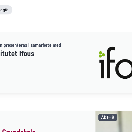
ogik
n presenteras i samarbete med
itutet Ifous
Åk F–9