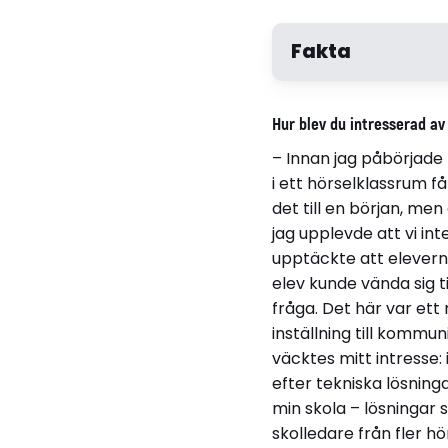
Fakta
Ann-Christine We
Hur blev du intresserad a
Ann-Christine Wennergr
– Innan jag påbörjade m
Född 1957
i ett hörselklassrum 
i Örnsköldsvik
det till en början, me
jag upplevde att vi in
Dialogkompetens i sk
upptäckte att elevern
elev kunde vända sig til
Luleå Tekniska univer
fråga. Det här var ett
2007-09-28
inställning till kommu
väcktes mitt intresse
efter tekniska lösning
min skola – lösningar s
skolledare från fler h