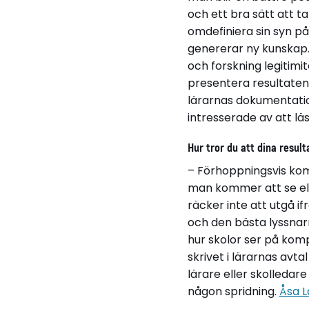
och ett bra sätt att t
omdefiniera sin syn p
genererar ny kunskap. 
och forskning legitimi
presentera resultaten i
lärarnas dokumentatio
intresserade av att l
Hur tror du att dina resul
– Förhoppningsvis kom
man kommer att se ele
räcker inte att utgå i
och den bästa lyssnarm
hur skolor ser på kom
skrivet i lärarnas avta
lärare eller skolledar
någon spridning.
Åsa L