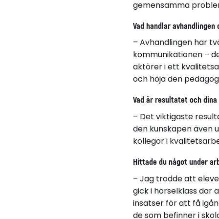
gemensamma problem: 
Vad handlar avhandlingen
– Avhandlingen har två
kommunikationen – det
aktörer i ett kvalitet
och höja den pedagogi
Vad är resultatet och dina
– Det viktigaste resu
den kunskapen även uta
kollegor i kvalitetsar
Hittade du något under ar
– Jag trodde att elev
gick i hörselklass där
insatser för att få i
de som befinner i skol