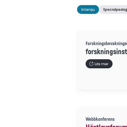
Intervju
Specialpedag
Forskningsbevakninge
forskningsinst
Läs mer
Webbkonferens