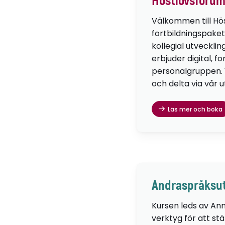
Höstlovsforum
Välkommen till Hö
fortbildningspaket
kollegial utvecklin
erbjuder digital, f
personalgruppen. Vä
och delta via vår u
Läs mer och boka
Andraspråksut
Kursen leds av Ann
verktyg för att st