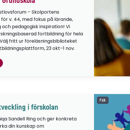
 Grundskola
stlovsforum – Skolportens
 för v. 44, med fokus på lärande,
g och pedagogisk inspiration! Vi
orskningsbaserad fortbildning för hela
lj fritt ur föreläsningsbiblioteket
tbildningsplattform, 23 okt–1 nov.
Fsk
veckling i förskolan
iqa Sandell Ring och ger konkreta
ärka din kunskap om