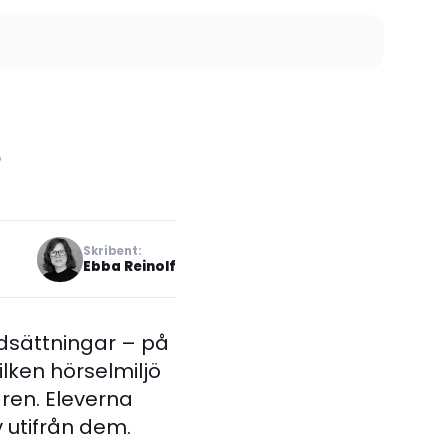
?
Skribent:
Ebba Reinolf
edsättningar – på
ilken hörselmiljö
ren. Eleverna
v utifrån dem.