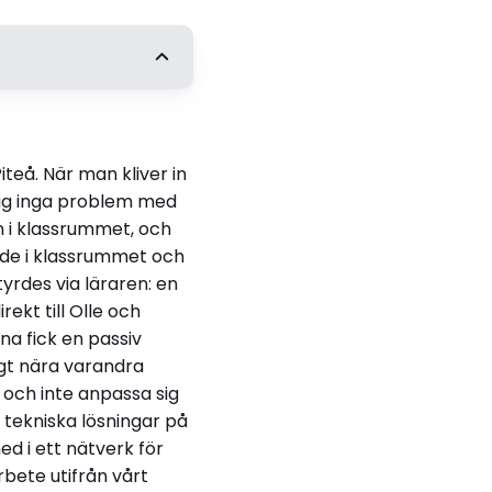
iteå. När man kliver in
såg inga problem med
n i klassrummet, och
made i klassrummet och
miljö
rdes via läraren: en
rekt till Olle och
na fick en passiv
igt nära varandra
 och inte anpassa sig
 tekniska lösningar på
ed i ett nätverk för
rbete utifrån vårt