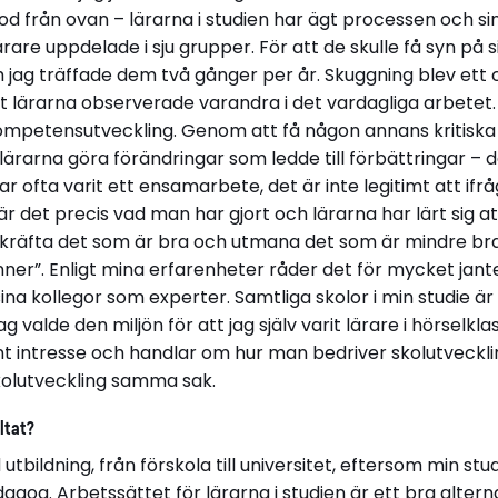
från ovan – lärarna i studien har ägt processen och sin
are uppdelade i sju grupper. För att de skulle få syn på s
jag träffade dem två gånger per år. Skuggning blev ett c
att lärarna observerade varandra i det vardagliga arbetet.
mpetensutveckling. Genom att få någon annans kritiska 
rarna göra förändringar som ledde till förbättringar – det
r ofta varit ett ensamarbete, det är inte legitimt att ifr
är det precis vad man har gjort och lärarna har lärt sig 
räfta det som är bra och utmana det som är mindre bra 
nner”. Enligt mina erfarenheter råder det för mycket jante
a kollegor som experter. Samtliga skolor i min studie är
ag valde den miljön för att jag själv varit lärare i hörselklas
t intresse och handlar om hur man bedriver skolutveckling
kolutveckling samma sak.
ltat?
tbildning, från förskola till universitet, eftersom min st
gog. Arbetssättet för lärarna i studien är ett bra alternat