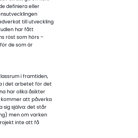
e definiera eller
ensutvecklingen
verkat till utveckling
udien har fått
ens röst som hörs –
 för de som är
lassrum i framtiden,
i det arbetet för det
a har olika åsikter
ten kommer att påverka
ig själva: det står
mening) men om varken
ojekt inte att få