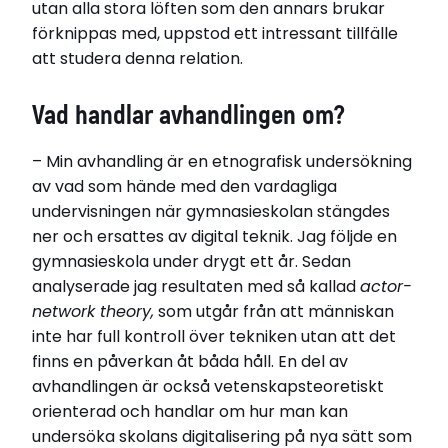
Sara Mörtsell.
utan alla stora löften som den annars brukar
Sara Mörtsell
förknippas med, uppstod ett intressant tillfälle
Bor i Stockholm
att studera denna relation.
Född 1982
Vad handlar avhandlingen om?
Disputerade 2024-06-14
vid Umeå universitet
– Min avhandling är en etnografisk undersökning
Avhandling
Maintaining teaching. Exploring te(a)ch-abilities
av vad som hände med den vardagliga
with actor-network theory
undervisningen när gymnasieskolan stängdes
ner och ersattes av digital teknik. Jag följde en
Relaterade länkar
gymnasieskola under drygt ett år. Sedan
analyserade jag resultaten med så kallad
actor-
Läs avhandlingen här
network theory,
som utgår från att människan
inte har full kontroll över tekniken utan att det
finns en påverkan åt båda håll. En del av
avhandlingen är också vetenskapsteoretiskt
orienterad och handlar om hur man kan
undersöka skolans digitalisering på nya sätt som