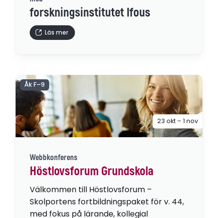
forskningsinstitutet Ifous
Läs mer
Åk F–9
23 okt – 1 nov
Webbkonferens
Höstlovsforum Grundskola
Välkommen till Höstlovsforum –
Skolportens fortbildningspaket för v. 44,
med fokus på lärande, kollegial