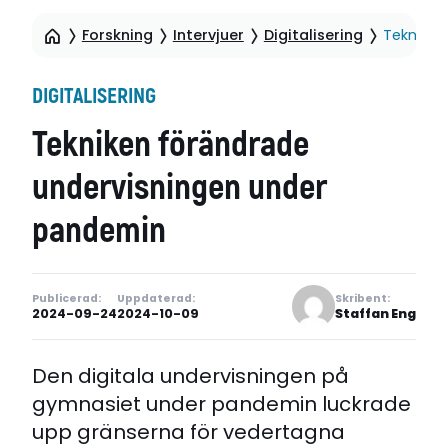
Forskning
Intervjuer
Digitalisering
Tekniken
DIGITALISERING
Tekniken förändrade
undervisningen under
pandemin
Publicerad:
Uppdaterad:
Skribent:
2024-09-24
2024-10-09
Staffan Eng
Den digitala undervisningen på
gymnasiet under pandemin luckrade
upp gränserna för vedertagna