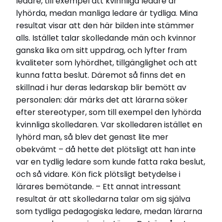
ledare, till exempel att kvinnliga ledare är
lyhörda, medan manliga ledare är tydliga. Mina
resultat visar att den här bilden inte stämmer
alls. Istället talar skolledande män och kvinnor
ganska lika om sitt uppdrag, och lyfter fram
kvaliteter som lyhördhet, tillgänglighet och att
kunna fatta beslut. Däremot så finns det en
skillnad i hur deras ledarskap blir bemött av
personalen: där märks det att lärarna söker
efter stereotyper, som till exempel den lyhörda
kvinnliga skolledaren. Var skolledaren istället en
lyhörd man, så blev det genast lite mer
obekvämt – då hette det plötsligt att han inte
var en tydlig ledare som kunde fatta raka beslut,
och så vidare. Kön fick plötsligt betydelse i
lärares bemötande. – Ett annat intressant
resultat är att skolledarna talar om sig själva
som tydliga pedagogiska ledare, medan lärarna