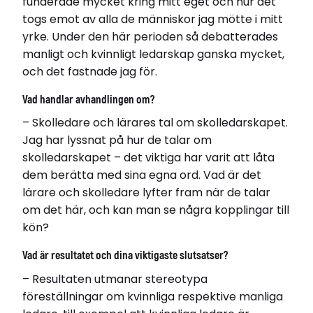
funderade mycket kring mitt eget och hur det
togs emot av alla de människor jag mötte i mitt
yrke. Under den här perioden så debatterades
manligt och kvinnligt ledarskap ganska mycket,
och det fastnade jag för.
Vad handlar avhandlingen om?
– Skolledare och lärares tal om skolledarskapet.
Jag har lyssnat på hur de talar om
skolledarskapet – det viktiga har varit att låta
dem berätta med sina egna ord. Vad är det
lärare och skolledare lyfter fram när de talar
om det här, och kan man se några kopplingar till
kön?
Vad är resultatet och dina viktigaste slutsatser?
– Resultaten utmanar stereotypa
föreställningar om kvinnliga respektive manliga