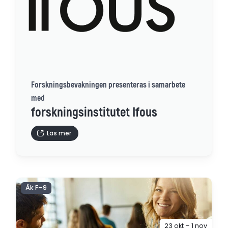
Forskningsbevakningen presenteras i samarbete
med
forskningsinstitutet Ifous
Läs mer
Åk F–9
23 okt – 1 nov