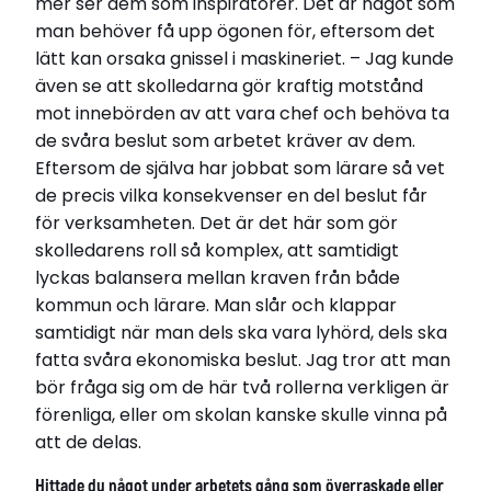
mer ser dem som inspiratörer. Det är något som
man behöver få upp ögonen för, eftersom det
lätt kan orsaka gnissel i maskineriet. – Jag kunde
även se att skolledarna gör kraftig motstånd
mot innebörden av att vara chef och behöva ta
de svåra beslut som arbetet kräver av dem.
Eftersom de själva har jobbat som lärare så vet
de precis vilka konsekvenser en del beslut får
för verksamheten. Det är det här som gör
skolledarens roll så komplex, att samtidigt
lyckas balansera mellan kraven från både
kommun och lärare. Man slår och klappar
samtidigt när man dels ska vara lyhörd, dels ska
fatta svåra ekonomiska beslut. Jag tror att man
bör fråga sig om de här två rollerna verkligen är
förenliga, eller om skolan kanske skulle vinna på
att de delas.
Hittade du något under arbetets gång som överraskade eller