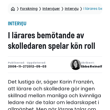
Forskning
Intervjuer
Intervju
I lärares bemö
INTERVJU
I lärares bemötande av
skolledaren spelar kön roll
Publicerad:
Uppdaterad:
Skribent:
2006-11-27
2012-05-03
Ebba Reinolf
Det lustiga är, säger Karin Franzén,
att lärare och skolledare gör ingen
skillnad mellan manliga och kvinnliga
ledare när de talar om ledarskapet i
allmänhet. Men när lärare talar om