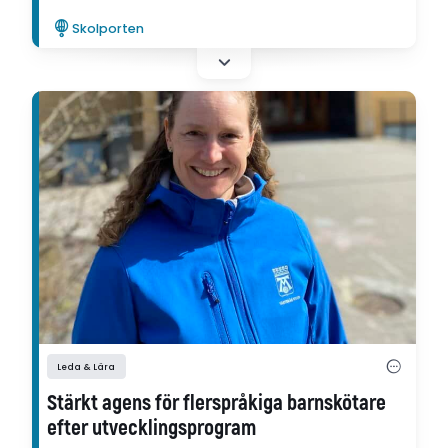
Ingela Hultin Sabel i sin utvecklingsartikel.
Skolporten
Leda & Lära
Stärkt agens för flerspråkiga barnskötare
efter utvecklingsprogram