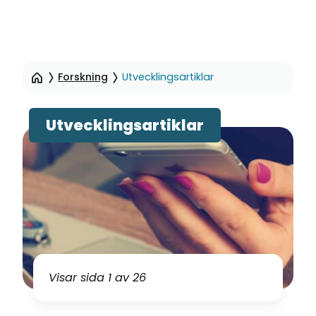
Hoppa
till
Forskning
Utvecklingsartiklar
sidinnehåll
Utvecklingsartiklar
Visar sida 1 av 26