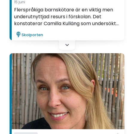
15 juni
Flerspråkiga barnskötare är en viktig men
underutnyttjad resurs i förskolan. Det
konstaterar Camilla Kulläng som undersökt
flerspråkiga barnskötares upplevelse av att
Skolporten
delta i Ifous FoU-program Språkutvecklande
förskola.