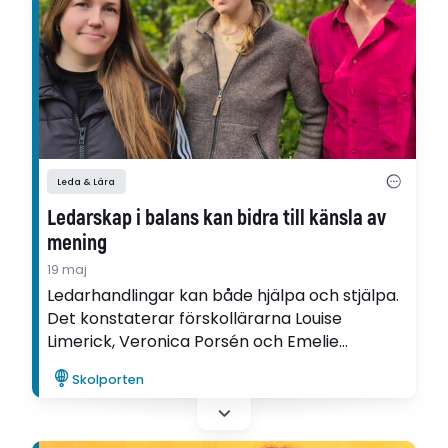
Leda & Lära
Ledarskap i balans kan bidra till känsla av
mening
19 maj
Ledarhandlingar kan både hjälpa och stjälpa.
Det konstaterar förskollärarna Louise
Limerick, Veronica Porsén och Emelie
Törnkvist i Värmdö kommun, som skrivit en
Skolporten
utvecklingsartikel om sitt ledarskap inom
ramen för Ifous FoU-program
Språkutvecklande förskola.