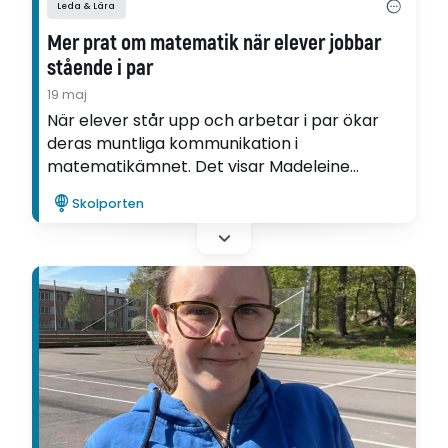
Leda & Lära
Mer prat om matematik när elever jobbar
stående i par
19 maj
När elever står upp och arbetar i par ökar
deras muntliga kommunikation i
matematikämnet. Det visar Madeleine
Larsson i sin utvecklingsartikel som skrivits
Skolporten
inom ramen för Ifous processtöd.