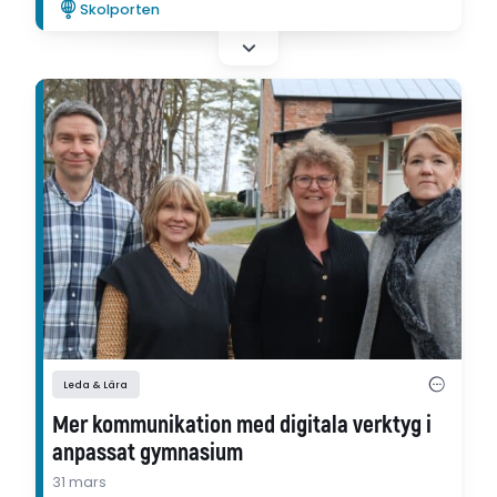
Skolporten
Artikeln har skrivits inom ramen för Ifous
forsknings- och utvecklingsprogram
Språkutvecklande förskola.
Leda & Lära
Mer kommunikation med digitala verktyg i
anpassat gymnasium
31 mars