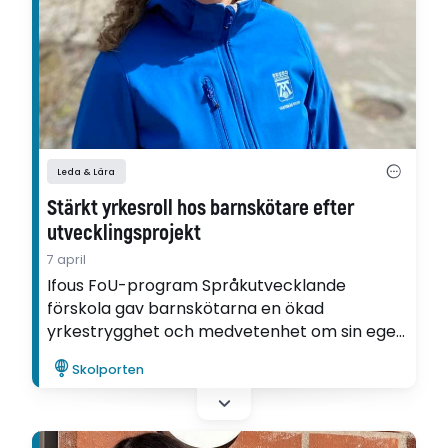
Leda & Lära
Stärkt yrkesroll hos barnskötare efter
utvecklingsprojekt
7 april
Ifous FoU-program Språkutvecklande
förskola gav barnskötarna en ökad
yrkestrygghet och medvetenhet om sin egen
betydelse för barnens språkutveckling. Det
Skolporten
visar Camilla Kulläng i sin utvecklingsartikel,
som skrivits inom ramen för FoU-
programmet.