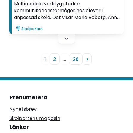
Multimodala verktyg stärker
kommunikationsförmågor hos elever i
anpassad skola. Det visar Maria Boberg, Anna
Engström, Susanne Johansson och Daniel
Skolporten
Persson i sin utvecklingsartikel, som har
skrivits inom ramen för Ifous forsknings- och
utvecklingsprogram Kunskapsuppdraget i
anpassad skola.
1
2
…
26
>
Prenumerera
Nyhetsbrev
Skolportens magasin
Länkar