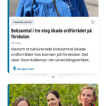
Utveckla skolan
Boksamtal i tre steg ökade ordförrådet på
förskolan
19 maj
Genom strukturerade boksamtal ökade
ordförrådet hos barnen på förskolan. Det
visar Sara Kallemur i sin utvecklingsartikel
som är skriven inom ramen för Ifous
Skolporten
forsknings- och utvecklingsprogram
Språkutvecklande förskola.