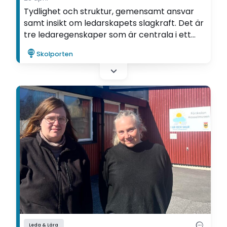
Tydlighet och struktur, gemensamt ansvar
samt insikt om ledarskapets slagkraft. Det är
tre ledaregenskaper som är centrala i ett
utvecklingsarbete. Det visar Tina Forsberg i
Skolporten
sin utvecklingsartikel, som har skrivits inom
ramen för Ifous FoU-program
Språkutvecklande förskola.
Leda & Lära