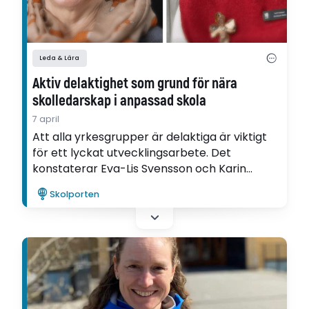
Leda & Lära
Aktiv delaktighet som grund för nära
skolledarskap i anpassad skola
7 april
Att alla yrkesgrupper är delaktiga är viktigt
för ett lyckat utvecklingsarbete. Det
konstaterar Eva-Lis Svensson och Karin
Hansson i sin utvecklingsartikel om ledarskap
Skolporten
i anpassad skola. Artikeln har skrivits inom
ramen för Ifous FoU-program
Kunskapsuppdraget i anpassad skola.