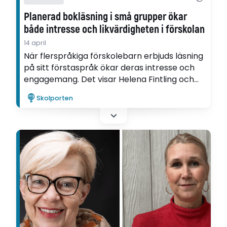
Planerad bokläsning i små grupper ökar
både intresse och likvärdigheten i förskolan
14 april
När flerspråkiga förskolebarn erbjuds läsning
på sitt förstaspråk ökar deras intresse och
engagemang. Det visar Helena Fintling och
Éponine Sandkvist i sin utvecklingsartikel, som
Skolporten
skrivits inom ramen för Ifous FoU-program
Språkutvecklande förskola.